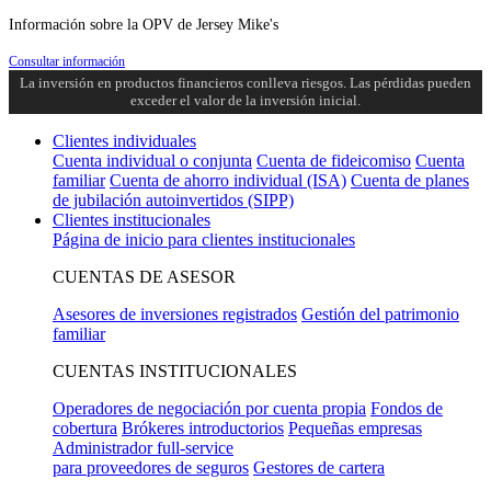
Información sobre la OPV de Jersey Mike's
Consultar información
La inversión en productos financieros conlleva riesgos. Las pérdidas pueden
exceder el valor de la inversión inicial.
Clientes individuales
Cuenta individual o conjunta
Cuenta de fideicomiso
Cuenta
familiar
Cuenta de ahorro individual (ISA)
Cuenta de planes
de jubilación autoinvertidos (SIPP)
Clientes institucionales
Página de inicio para clientes institucionales
CUENTAS DE ASESOR
Asesores de inversiones registrados
Gestión del patrimonio
familiar
CUENTAS INSTITUCIONALES
Operadores de negociación por cuenta propia
Fondos de
cobertura
Brókeres introductorios
Pequeñas empresas
Administrador full-service
para proveedores de seguros
Gestores de cartera