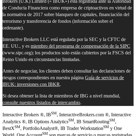
Brokers (U.K) Limited (« IBUK») está registrada ante la Autoridad
de Conducta Financiera como empresa de criptoactivos en virtud de
la normativa de 2017 sobre blanqueo de capitales, financiación del
terrorismo y transferencia de fondos (información sobre el
ordenante).
Interactive Brokers LLC está regulada por la SEC y la CFTC de
EE. UU., y es
miembro del programa de compensación de la SIPC
(www.sipc.org); los productos solo están cubiertos por la FSCS del
Reino Unido en circunstancias limitadas.
Antes de negociar, los clientes deben consultar las declaraciones de
riesgos correspondientes en nuestra página
Guía de servicios de
IBUK: inversiones con IBKR
.
Si desea obtener la lista de miembros de IBG a nivel mundial,
consulte nuestros listados de intercambio
.
SM
Interactive Brokers ®, IB
, InteractiveBrokers.com ®, Interactive
SM
SM
Analytics ®, IB Options Analytics
, IB SmartRouting
,
SM
SM
BestX
, PortfolioAnalyst®, IB Trader Workstation
y One
SM
World, One Account
son marcas de servicio o marcas registradas