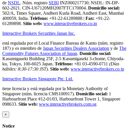
de
NSDL
. Núm. registro
SEBI
INZ000217730; NSDL: IN-DP-
602-2021. CIN-U67120MH2007FTC170004.
Domicilio social:
502/A, Times Square, Andheri Kurla Road, Andheri East, Mumbai
400059, India.
Teléfono:
+91-22-61289888
|
Fax:
+91-22-
61289898.
Sitio web:
www.interactivebrokers.co.in
Interactive Brokers Securities Japan Inc.
está regulada por el Local Finance Bureau de Kanto (núm. registro
187) y es miembro de
Japan Securities Dealers Association
y de
The
Commodity Futures Association of Japan
.
Domicilio social:
Kasumigaseki Building 25F, 2-5 Kasumigaseki 3-chome, Chiyoda-
ku, Tokyo, 100-6025 Japan.
Teléfono:
+81 03-4590-0711
(Días
hábiles: 8:30-17:30 JST)
.
Sitio web:
www.interactivebrokers.co.jp
Interactive Brokers Singapore Pte. Ltd.
tiene licencia y está regulada por la Monetary Authority of
Singapore (núm. licencia CMS100917).
Domicilio social:
1
Harbourfront Place #12-01/03, Harbourfront Tower 1, Singapore
098633.
Sitio web:
www.interactivebrokers.com.sg
×
Notice