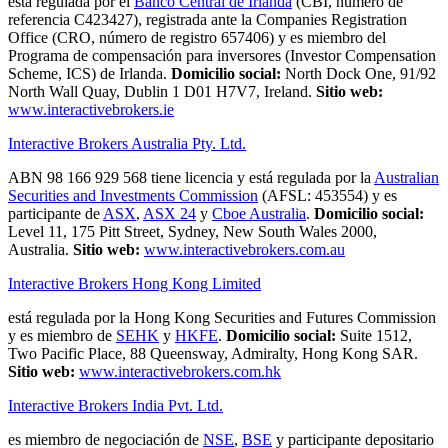
está regulada por el
Banco Central de Irlanda
(CBI, número de
referencia C423427), registrada ante la Companies Registration
Office (CRO, número de registro 657406) y es miembro del
Programa de compensación para inversores (Investor Compensation
Scheme, ICS) de Irlanda.
Domicilio social:
North Dock One, 91/92
North Wall Quay, Dublin 1 D01 H7V7, Ireland.
Sitio web:
www.interactivebrokers.ie
Interactive Brokers Australia Pty. Ltd.
ABN 98 166 929 568 tiene licencia y está regulada por la
Australian
Securities and Investments Commission
(AFSL: 453554) y es
participante de
ASX
,
ASX 24
y
Cboe Australia
.
Domicilio social:
Level 11, 175 Pitt Street, Sydney, New South Wales 2000,
Australia.
Sitio web:
www.interactivebrokers.com.au
Interactive Brokers Hong Kong Limited
está regulada por la Hong Kong Securities and Futures Commission
y es miembro de
SEHK
y
HKFE
.
Domicilio social:
Suite 1512,
Two Pacific Place, 88 Queensway, Admiralty, Hong Kong SAR.
Sitio web:
www.interactivebrokers.com.hk
Interactive Brokers India Pvt. Ltd.
es miembro de negociación de
NSE
,
BSE
y participante depositario