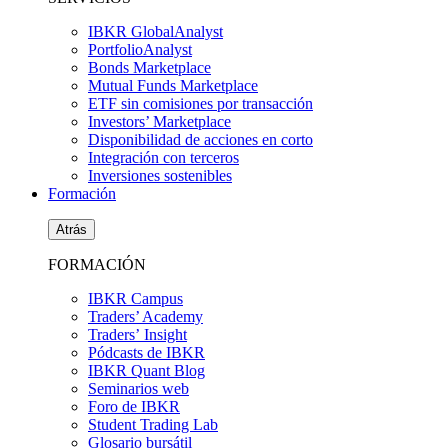
IBKR GlobalAnalyst
PortfolioAnalyst
Bonds Marketplace
Mutual Funds Marketplace
ETF sin comisiones por transacción
Investors’ Marketplace
Disponibilidad de acciones en corto
Integración con terceros
Inversiones sostenibles
Formación
Atrás
FORMACIÓN
IBKR Campus
Traders’ Academy
Traders’ Insight
Pódcasts de IBKR
IBKR Quant Blog
Seminarios web
Foro de IBKR
Student Trading Lab
Glosario bursátil