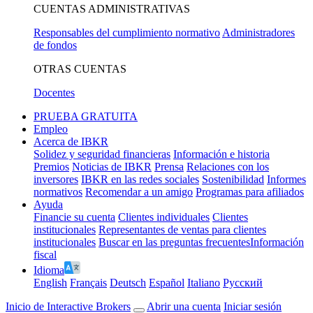
CUENTAS ADMINISTRATIVAS
Responsables del cumplimiento normativo
Administradores
de fondos
OTRAS CUENTAS
Docentes
PRUEBA GRATUITA
Empleo
Acerca de IBKR
Solidez y seguridad financieras
Información e historia
Premios
Noticias de IBKR
Prensa
Relaciones con los
inversores
IBKR en las redes sociales
Sostenibilidad
Informes
normativos
Recomendar a un amigo
Programas para afiliados
Ayuda
Financie su cuenta
Clientes individuales
Clientes
institucionales
Representantes de ventas para clientes
institucionales
Buscar en las preguntas frecuentes
Información
fiscal
Idioma
English
Français
Deutsch
Español
Italiano
Pусский
Inicio de Interactive Brokers
Abrir una cuenta
Iniciar sesión