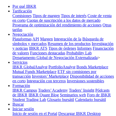
Por qué IBKR
Tarificación
Comisiones
Tipos de margen
Tipos de interés
Coste de venta
en corto
Cuotas de suscripción a los datos de mercado
Programa de optimización del rendimiento de acciones
Otras
tarifas
Negociación
Plataformas
API
Margen
Integración de Ia
Búsqueda de
símbolos y mercados
Resumen de los productos
Investigación
y noticias
IBKR ATS
Tipos de órdenes
Informes
Financiación
de valores
Funciones destacadas
Probability Lab
Departamento Global de Negociación Externalizada
>
Servicios
IBKR GlobalAnalyst
PortfolioAnalyst
Bonds Marketplace
Mutual Funds Marketplace
ETF sin comisiones por
transacción
Investors’ Marketplace
Disponibilidad de acciones
en corto
Integración con terceros
Inversiones sostenibles
Formación
IBKR Campus
Traders’ Academy
Traders’ Insight
Pódcasts
de IBKR
IBKR Quant Blog
Seminarios web
Foro de IBKR
Student Trading Lab
Glosario bursátil
Calendario bursátil
Buscar
Iniciar sesión
Inicio de sesión en el Portal
Descargar IBKR Desktop