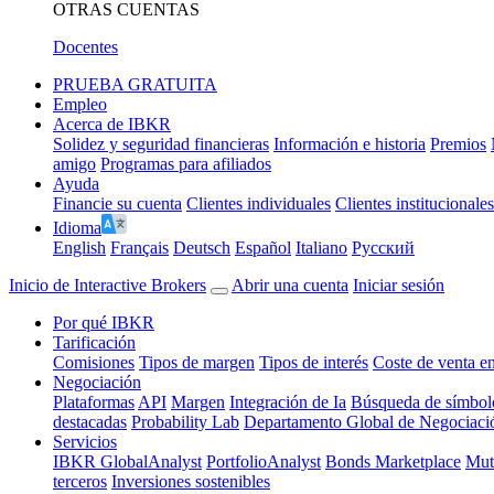
OTRAS CUENTAS
Docentes
PRUEBA GRATUITA
Empleo
Acerca de IBKR
Solidez y seguridad financieras
Información e historia
Premios
amigo
Programas para afiliados
Ayuda
Financie su cuenta
Clientes individuales
Clientes institucionales
Idioma
English
Français
Deutsch
Español
Italiano
Pусский
Inicio de Interactive Brokers
Abrir una cuenta
Iniciar sesión
Por qué IBKR
Tarificación
Comisiones
Tipos de margen
Tipos de interés
Coste de venta en
Negociación
Plataformas
API
Margen
Integración de Ia
Búsqueda de símbol
destacadas
Probability Lab
Departamento Global de Negociació
Servicios
IBKR GlobalAnalyst
PortfolioAnalyst
Bonds Marketplace
Mut
terceros
Inversiones sostenibles