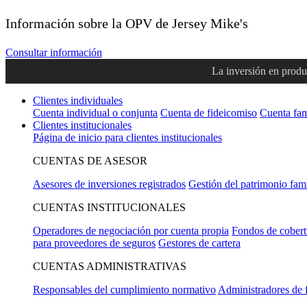
Información sobre la OPV de Jersey Mike's
Consultar información
La inversión en produc
Clientes individuales
Cuenta individual o conjunta
Cuenta de fideicomiso
Cuenta fam
Clientes institucionales
Página de inicio para clientes institucionales
CUENTAS DE ASESOR
Asesores de inversiones registrados
Gestión del patrimonio fami
CUENTAS INSTITUCIONALES
Operadores de negociación por cuenta propia
Fondos de cobert
para proveedores de seguros
Gestores de cartera
CUENTAS ADMINISTRATIVAS
Responsables del cumplimiento normativo
Administradores de 