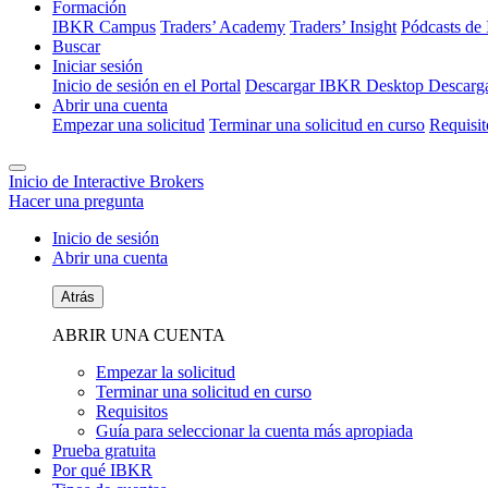
Formación
IBKR Campus
Traders’ Academy
Traders’ Insight
Pódcasts d
Buscar
Iniciar sesión
Inicio de sesión en el Portal
Descargar IBKR Desktop
Descarga
Abrir una cuenta
Empezar una solicitud
Terminar una solicitud en curso
Requisit
Inicio de Interactive Brokers
Hacer una pregunta
Inicio de sesión
Abrir una cuenta
Atrás
ABRIR UNA CUENTA
Empezar la solicitud
Terminar una solicitud en curso
Requisitos
Guía para seleccionar la cuenta más apropiada
Prueba gratuita
Por qué IBKR