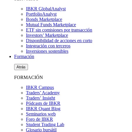
IBKR GlobalAnalyst
PortfolioAnalyst
Bonds Marketplace
Mutual Funds Marketplace
ETF sin comisiones por transacción
Investors’ Marketplace
Disponibilidad de acciones en corto
Integración con terceros
Inversiones sostenibles
Formación
Atrás
FORMACIÓN
IBKR Campus
Traders’ Academy
Traders’ Insight
Pódcasts de IBKR
IBKR Quant Blog
Seminarios web
Foro de IBKR
Student Trading Lab
Glosario bursátil