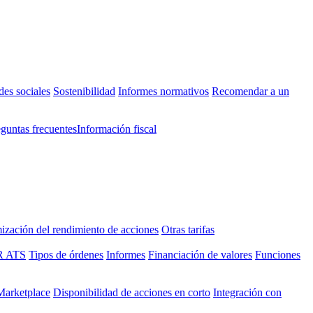
des sociales
Sostenibilidad
Informes normativos
Recomendar a un
eguntas frecuentes
Información fiscal
ización del rendimiento de acciones
Otras tarifas
R ATS
Tipos de órdenes
Informes
Financiación de valores
Funciones
 Marketplace
Disponibilidad de acciones en corto
Integración con