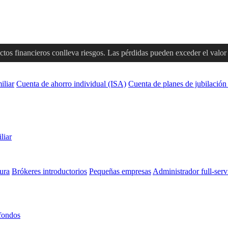
tos financieros conlleva riesgos. Las pérdidas pueden exceder el valor d
iliar
Cuenta de ahorro individual (ISA)
Cuenta de planes de jubilación
liar
ura
Brókeres introductorios
Pequeñas empresas
Administrador full-serv
fondos