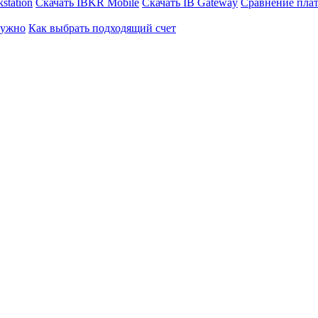
station
Скачать IBKR Mobile
Скачать IB Gateway
Сравнение пла
нужно
Как выбрать подходящий счет