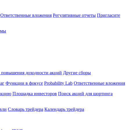
Ответственные вложения
Регулятивные отчеты
Пригласите
рмы
 повышения доходности акций
Другие сборы
аг
Функции в фокусе
Probability Lab
Ответственные вложения
закцию
Площадка инвесторов
Поиск акций для шортинга
овли
Словарь трейдера
Календарь трейдера