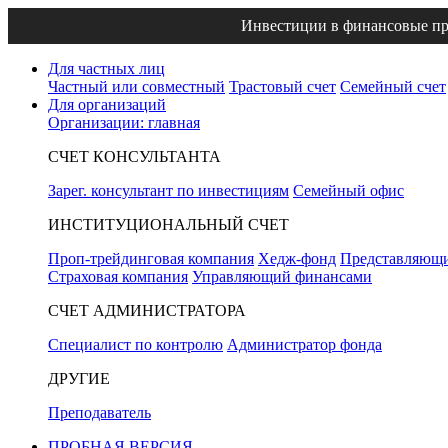
Инвестиции в финансовые пр
Для частных лиц
Частный или совместный
Трастовый счет
Семейный счет
Для организаций
Организации: главная
СЧЕТ КОНСУЛЬТАНТА
Зарег. консультант по инвестициям
Семейный офис
ИНСТИТУЦИОНАЛЬНЫЙ СЧЕТ
Проп-трейдинговая компания
Хедж-фонд
Представляющи
Страховая компания
Управляющий финансами
СЧЕТ АДМИНИСТРАТОРА
Специалист по контролю
Администратор фонда
ДРУГИЕ
Преподаватель
ПРОБНАЯ ВЕРСИЯ