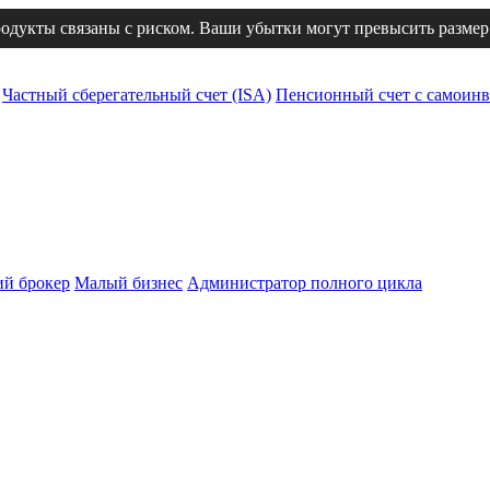
одукты связаны с риском. Ваши убытки могут превысить размер
Частный сберегательный счет (ISA)
Пенсионный счет с самоинв
й брокер
Малый бизнес
Администратор полного цикла