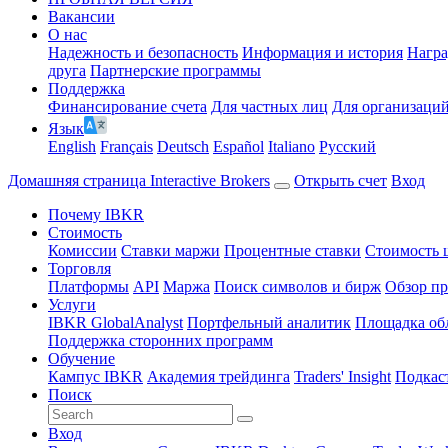
Вакансии
О нас
Надежность и безопасность
Информация и история
Нагр
друга
Партнерские программы
Поддержка
Финансирование счета
Для частных лиц
Для организаци
Язык
English
Français
Deutsch
Español
Italiano
Pусский
Домашняя страница Interactive Brokers
Открыть счет
Вход
Почему IBKR
Стоимость
Комиссии
Ставки маржи
Процентные ставки
Стоимость 
Торговля
Платформы
API
Маржа
Поиск символов и бирж
Обзор пр
Услуги
IBKR GlobalAnalyst
Портфельный аналитик
Площадка об
Поддержка сторонних программ
Обучение
Кампус IBKR
Академия трейдинга
Traders' Insight
Подкас
Поиск
Вход