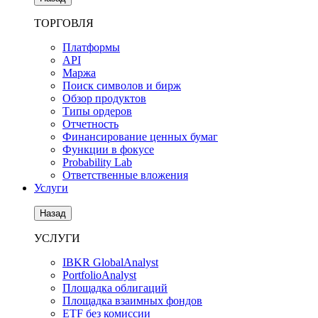
ТОРГОВЛЯ
Платформы
API
Маржа
Поиск символов и бирж
Обзор продуктов
Типы ордеров
Отчетность
Финансирование ценных бумаг
Функции в фокусе
Probability Lab
Ответственные вложения
Услуги
Назад
УСЛУГИ
IBKR GlobalAnalyst
PortfolioAnalyst
Площадка облигаций
Площадка взаимных фондов
ETF без комиссии