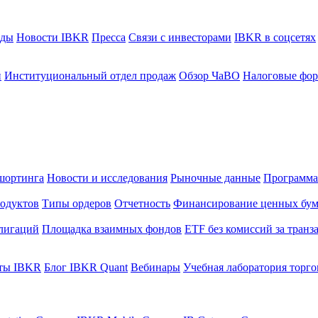
ады
Новости IBKR
Пресса
Связи с инвесторами
IBKR в соцсетях
й
Институциональный отдел продаж
Обзор ЧаВО
Налоговые фо
шортинга
Новости и исследования
Рыночные данные
Программа
одуктов
Типы ордеров
Отчетность
Финансирование ценных бум
лигаций
Площадка взаимных фондов
ETF без комиссий за тран
ты IBKR
Блог IBKR Quant
Вебинары
Учебная лаборатория торг