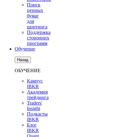
Поиск
ценных
бумаг
для
шортинга
Поддержка
сторонних
программ
Обучение
Назад
ОБУЧЕНИЕ
Кампус
IBKR
Академия
трейдинга
Traders'
Insight
Подкасты
IBKR
Блог
IBKR
Quant