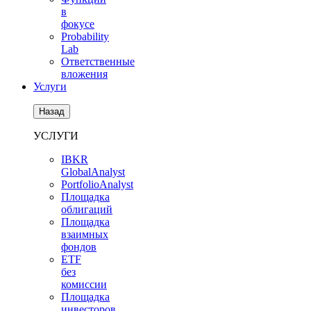
в
фокусе
Probability
Lab
Ответственные
вложения
Услуги
Назад
УСЛУГИ
IBKR
GlobalAnalyst
PortfolioAnalyst
Площадка
облигаций
Площадка
взаимных
фондов
ETF
без
комиссии
Площадка
инвесторов