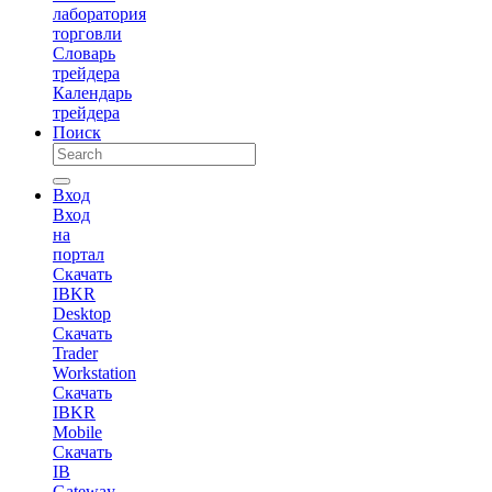
лаборатория
торговли
Словарь
трейдера
Календарь
трейдера
Поиск
Вход
Вход
на
портал
Скачать
IBKR
Desktop
Скачать
Trader
Workstation
Скачать
IBKR
Mobile
Скачать
IB
Gateway