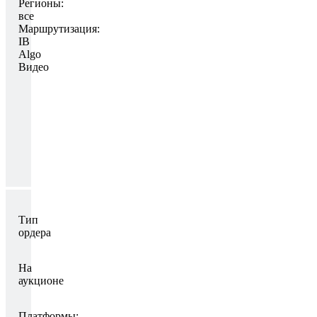
Регионы:
все
Маршрутизация:
IB
Algo
Видео
Тип
ордера
На
аукционе
Платформы: