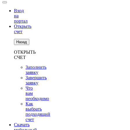
Вход
на
портал
Открыть
счет
Назад
ОТКРЫТЬ
СЧЕТ
Заполнить
заявку
Завершить
заявку
Что
вам
необходимо
Как
выбрать
подходящий
счет
Скачать
мобильный