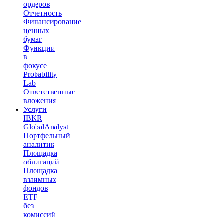
ордеров
Отчетность
Финансирование
ценных
бумаг
Функции
в
фокусе
Probability
Lab
Ответственные
вложения
Услуги
IBKR
GlobalAnalyst
Портфельный
аналитик
Площадка
облигаций
Площадка
взаимных
фондов
ETF
без
комиссий