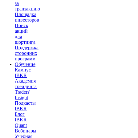
за
транзакцию
Площадка
инвесторов
Поиск
акций
для
шортинга
Поддержка
сторонних
программ
Обучение
Кампус
IBKR
Академия
трейдинга
Traders'
Insight
Подкасты
IBKR
Блог
IBKR
Quant
Вебинары
Учебная