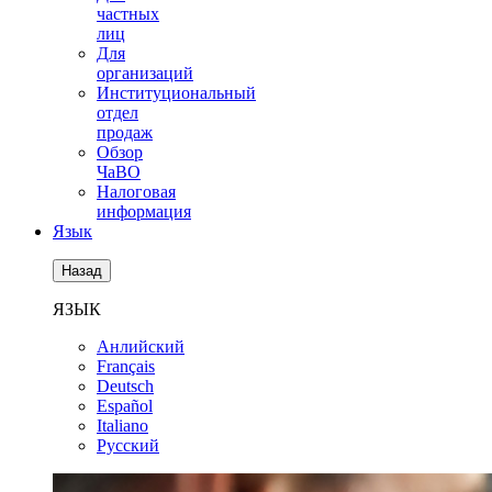
частных
лиц
Для
организаций
Институциональный
отдел
продаж
Обзор
ЧаВО
Налоговая
информация
Язык
Назад
ЯЗЫК
Анлийский
Français
Deutsch
Español
Italiano
Русский