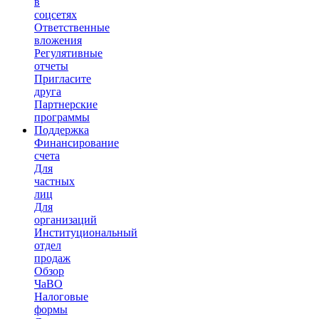
в
соцсетях
Ответственные
вложения
Регулятивные
отчеты
Пригласите
друга
Партнерские
программы
Поддержка
Финансирование
счета
Для
частных
лиц
Для
организаций
Институциональный
отдел
продаж
Обзор
ЧаВО
Налоговые
формы