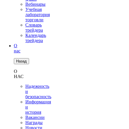
Вебинары
Учебная
лаборатория
торговли
Словарь
трейдера
Календарь
трейдера
О
нас
Назад
О
НАС
Надежность
и
безопасность
Информация
и
история
Вакансии
Награды
Новости