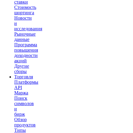
ставки
Стоимость
шортинга
Новости
и
исследования
Рыночные
данные
Программа
повышения
доходности
акций
Другие
сборы
Торговля
Платформы
API
Маржа
Поиск
символов
и
бирж
Обзор
продуктов
Типы