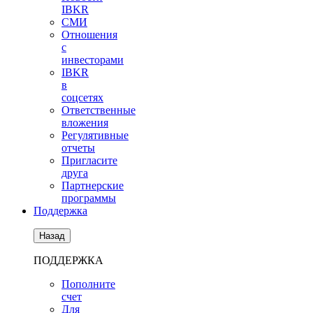
IBKR
СМИ
Отношения
с
инвесторами
IBKR
в
соцсетях
Ответственные
вложения
Регулятивные
отчеты
Пригласите
друга
Партнерские
программы
Поддержка
Назад
ПОДДЕРЖКА
Пополните
счет
Для