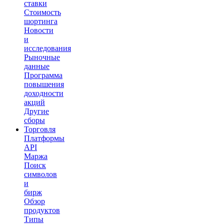
ставки
Стоимость
шортинга
Новости
и
исследования
Рыночные
данные
Программа
повышения
доходности
акций
Другие
сборы
Торговля
Платформы
API
Маржа
Поиск
символов
и
бирж
Обзор
продуктов
Типы