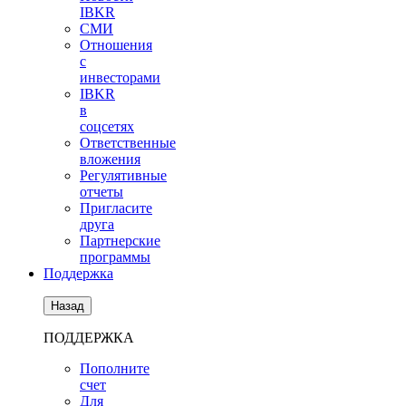
IBKR
СМИ
Отношения
с
инвесторами
IBKR
в
соцсетях
Ответственные
вложения
Регулятивные
отчеты
Пригласите
друга
Партнерские
программы
Поддержка
Назад
ПОДДЕРЖКА
Пополните
счет
Для