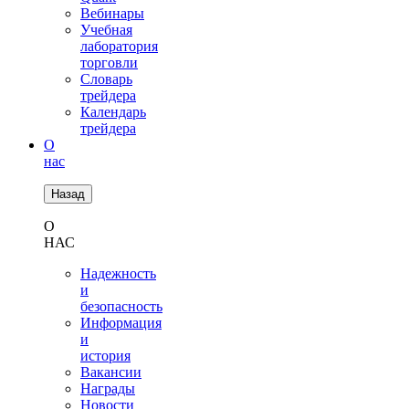
Вебинары
Учебная
лаборатория
торговли
Словарь
трейдера
Календарь
трейдера
О
нас
Назад
О
НАС
Надежность
и
безопасность
Информация
и
история
Вакансии
Награды
Новости