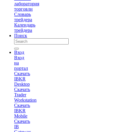
лаборатория
торговли
Словарь
трейдера
Календарь
трейдера
Поиск
Вход
Вход
на
портал
Скачать
IBKR
Desktop
Скачать
Trader
Workstation
Скачать
IBKR
Mobile
Скачать
IB
Gateway