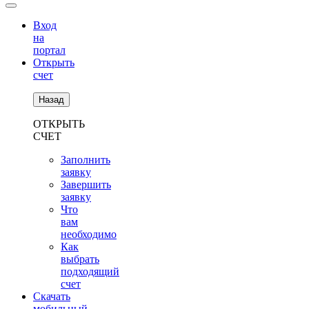
Вход
на
портал
Открыть
счет
Назад
ОТКРЫТЬ
СЧЕТ
Заполнить
заявку
Завершить
заявку
Что
вам
необходимо
Как
выбрать
подходящий
счет
Скачать
мобильный