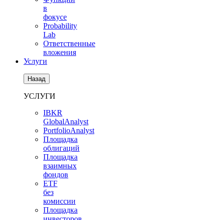
в
фокусе
Probability
Lab
Ответственные
вложения
Услуги
Назад
УСЛУГИ
IBKR
GlobalAnalyst
PortfolioAnalyst
Площадка
облигаций
Площадка
взаимных
фондов
ETF
без
комиссии
Площадка
инвесторов