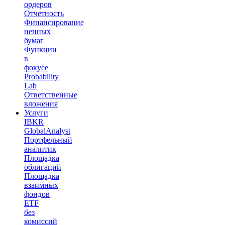
ордеров
Отчетность
Финансирование
ценных
бумаг
Функции
в
фокусе
Probability
Lab
Ответственные
вложения
Услуги
IBKR
GlobalAnalyst
Портфельный
аналитик
Площадка
облигаций
Площадка
взаимных
фондов
ETF
без
комиссий