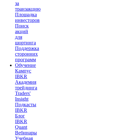
за
транзакцию
Площадка
инвесторов
Поиск
акций
для
шортинга
Поддержка
сторонних
программ
Обучение
Кампус
IBKR
Академия
трейдинга
Traders'
Insight
Подкасты
IBKR
Блог
IBKR
Quant
Вебинары
Учебная