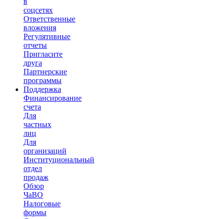
в
соцсетях
Ответственные
вложения
Регулятивные
отчеты
Пригласите
друга
Партнерские
программы
Поддержка
Финансирование
счета
Для
частных
лиц
Для
организаций
Институциональный
отдел
продаж
Обзор
ЧаВО
Налоговые
формы