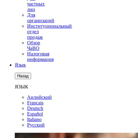
частных
лиц
Для
организаций
Институциональный
отдел
продаж
Обзор
ЧаВО
Налоговая
информация
Язык
Назад
ЯЗЫК
Анлийский
Français
Deutsch
Español
Italiano
Русский