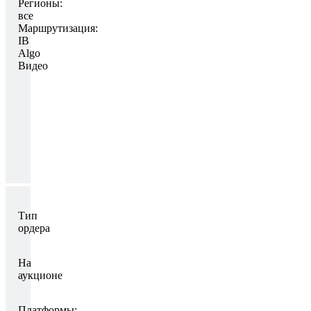
Регионы:
все
Маршрутизация:
IB
Algo
Видео
Тип
ордера
На
аукционе
Платформы: