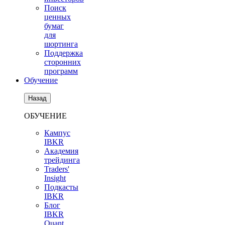
Поиск
ценных
бумаг
для
шортинга
Поддержка
сторонних
программ
Обучение
Назад
ОБУЧЕНИЕ
Кампус
IBKR
Академия
трейдинга
Traders'
Insight
Подкасты
IBKR
Блог
IBKR
Quant