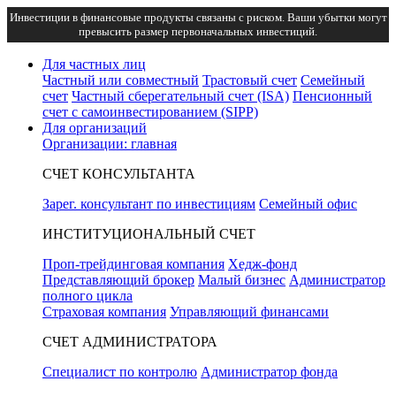
Инвестиции в финансовые продукты связаны с риском. Ваши убытки могут
превысить размер первоначальных инвестиций.
Для частных лиц
Частный или совместный
Трастовый счет
Семейный
счет
Частный сберегательный счет (ISA)
Пенсионный
счет с самоинвестированием (SIPP)
Для организаций
Организации: главная
СЧЕТ КОНСУЛЬТАНТА
Зарег. консультант по инвестициям
Семейный офис
ИНСТИТУЦИОНАЛЬНЫЙ СЧЕТ
Проп-трейдинговая компания
Хедж-фонд
Представляющий брокер
Малый бизнес
Администратор
полного цикла
Страховая компания
Управляющий финансами
СЧЕТ АДМИНИСТРАТОРА
Специалист по контролю
Администратор фонда