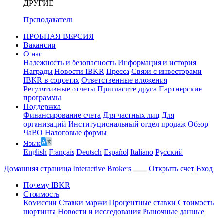
ДРУГИЕ
Преподаватель
ПРОБНАЯ ВЕРСИЯ
Вакансии
О нас
Надежность и безопасность
Информация и история
Награды
Новости IBKR
Пресса
Связи с инвесторами
IBKR в соцсетях
Ответственные вложения
Регулятивные отчеты
Пригласите друга
Партнерские
программы
Поддержка
Финансирование счета
Для частных лиц
Для
организаций
Институциональный отдел продаж
Обзор
ЧаВО
Налоговые формы
Язык
English
Français
Deutsch
Español
Italiano
Pусский
Домашняя страница Interactive Brokers
Открыть счет
Вход
Почему IBKR
Стоимость
Комиссии
Ставки маржи
Процентные ставки
Стоимость
шортинга
Новости и исследования
Рыночные данные