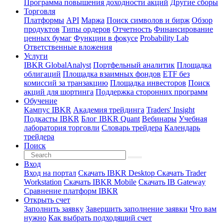
Программа повышения доходности акций
Другие сборы
Торговля
Платформы
API
Маржа
Поиск символов и бирж
Обзор
продуктов
Типы ордеров
Отчетность
Финансирование
ценных бумаг
Функции в фокусе
Probability Lab
Ответственные вложения
Услуги
IBKR GlobalAnalyst
Портфельный аналитик
Площадка
облигаций
Площадка взаимных фондов
ETF без
комиссий за транзакцию
Площадка инвесторов
Поиск
акций для шортинга
Поддержка сторонних программ
Обучение
Кампус IBKR
Академия трейдинга
Traders' Insight
Подкасты IBKR
Блог IBKR Quant
Вебинары
Учебная
лаборатория торговли
Словарь трейдера
Календарь
трейдера
Поиск
Вход
Вход на портал
Скачать IBKR Desktop
Скачать Trader
Workstation
Скачать IBKR Mobile
Скачать IB Gateway
Сравнение платформ IBKR
Открыть счет
Заполнить заявку
Завершить заполнение заявки
Что вам
нужно
Как выбрать подходящий счет