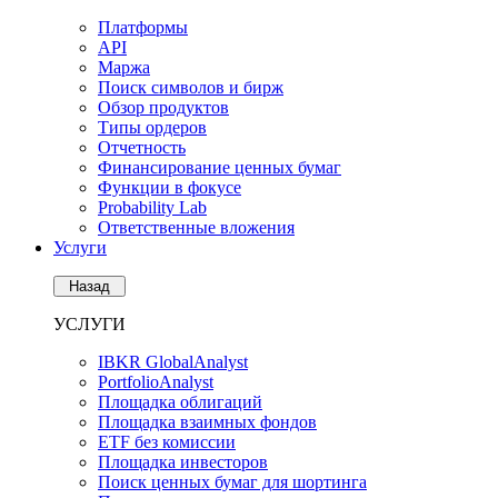
Платформы
API
Маржа
Поиск символов и бирж
Обзор продуктов
Типы ордеров
Отчетность
Финансирование ценных бумаг
Функции в фокусе
Probability Lab
Ответственные вложения
Услуги
Назад
УСЛУГИ
IBKR GlobalAnalyst
PortfolioAnalyst
Площадка облигаций
Площадка взаимных фондов
ETF без комиссии
Площадка инвесторов
Поиск ценных бумаг для шортинга