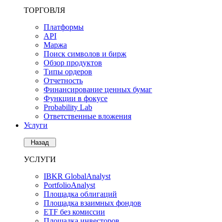
ТОРГОВЛЯ
Платформы
API
Маржа
Поиск символов и бирж
Обзор продуктов
Типы ордеров
Отчетность
Финансирование ценных бумаг
Функции в фокусе
Probability Lab
Ответственные вложения
Услуги
Назад
УСЛУГИ
IBKR GlobalAnalyst
PortfolioAnalyst
Площадка облигаций
Площадка взаимных фондов
ETF без комиссии
Площадка инвесторов