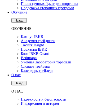
Поиск ценных бумаг для шортинга
Поддержка сторонних программ
Обучение
Назад
ОБУЧЕНИЕ
Кампус IBKR
Академия трейдинга
Traders' Insight
Подкасты IBKR
Блог IBKR Quant
Вебинары
Учебная лаборатория торговли
Словарь трейдера
Календарь трейдера
О нас
Назад
О НАС
Надежность и безопасность
Информация и история