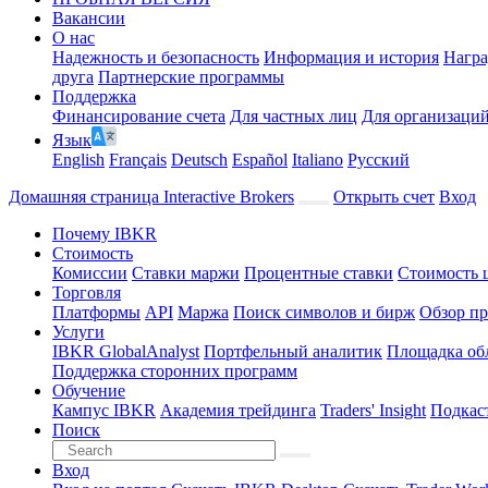
Вакансии
О нас
Надежность и безопасность
Информация и история
Нагр
друга
Партнерские программы
Поддержка
Финансирование счета
Для частных лиц
Для организаци
Язык
English
Français
Deutsch
Español
Italiano
Pусский
Домашняя страница Interactive Brokers
Открыть счет
Вход
Почему IBKR
Стоимость
Комиссии
Ставки маржи
Процентные ставки
Стоимость 
Торговля
Платформы
API
Маржа
Поиск символов и бирж
Обзор пр
Услуги
IBKR GlobalAnalyst
Портфельный аналитик
Площадка об
Поддержка сторонних программ
Обучение
Кампус IBKR
Академия трейдинга
Traders' Insight
Подкас
Поиск
Вход