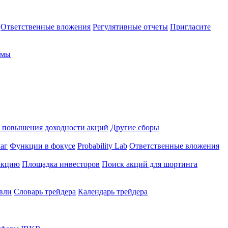
Ответственные вложения
Регулятивные отчеты
Пригласите
рмы
 повышения доходности акций
Другие сборы
аг
Функции в фокусе
Probability Lab
Ответственные вложения
закцию
Площадка инвесторов
Поиск акций для шортинга
овли
Словарь трейдера
Календарь трейдера