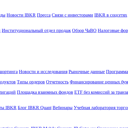
ады
Новости IBKR
Пресса
Связи с инвесторами
IBKR в соцсетях
й
Институциональный отдел продаж
Обзор ЧаВО
Налоговые фо
шортинга
Новости и исследования
Рыночные данные
Программа
одуктов
Типы ордеров
Отчетность
Финансирование ценных бум
лигаций
Площадка взаимных фондов
ETF без комиссий за тран
ты IBKR
Блог IBKR Quant
Вебинары
Учебная лаборатория торг