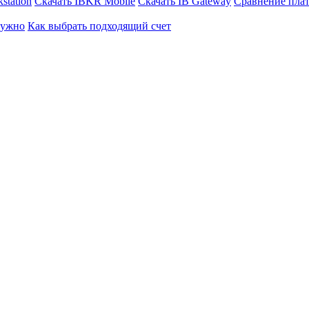
station
Скачать IBKR Mobile
Скачать IB Gateway
Сравнение пла
нужно
Как выбрать подходящий счет