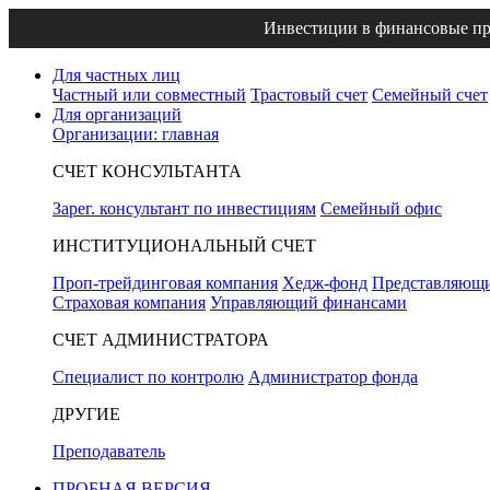
Инвестиции в финансовые пр
Для частных лиц
Частный или совместный
Трастовый счет
Семейный счет
Для организаций
Организации: главная
СЧЕТ КОНСУЛЬТАНТА
Зарег. консультант по инвестициям
Семейный офис
ИНСТИТУЦИОНАЛЬНЫЙ СЧЕТ
Проп-трейдинговая компания
Хедж-фонд
Представляющи
Страховая компания
Управляющий финансами
СЧЕТ АДМИНИСТРАТОРА
Специалист по контролю
Администратор фонда
ДРУГИЕ
Преподаватель
ПРОБНАЯ ВЕРСИЯ