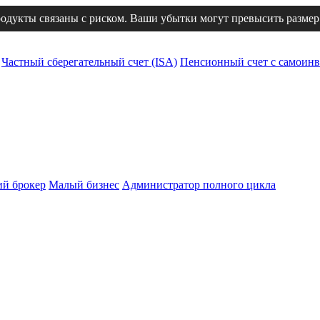
одукты связаны с риском. Ваши убытки могут превысить размер
Частный сберегательный счет (ISA)
Пенсионный счет с самоинв
й брокер
Малый бизнес
Администратор полного цикла