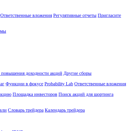
Ответственные вложения
Регулятивные отчеты
Пригласите
рмы
 повышения доходности акций
Другие сборы
аг
Функции в фокусе
Probability Lab
Ответственные вложения
закцию
Площадка инвесторов
Поиск акций для шортинга
овли
Словарь трейдера
Календарь трейдера