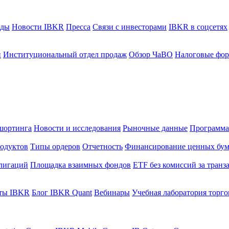
ады
Новости IBKR
Пресса
Связи с инвесторами
IBKR в соцсетях
й
Институциональный отдел продаж
Обзор ЧаВО
Налоговые фо
шортинга
Новости и исследования
Рыночные данные
Программа
одуктов
Типы ордеров
Отчетность
Финансирование ценных бум
лигаций
Площадка взаимных фондов
ETF без комиссий за тран
ты IBKR
Блог IBKR Quant
Вебинары
Учебная лаборатория торг