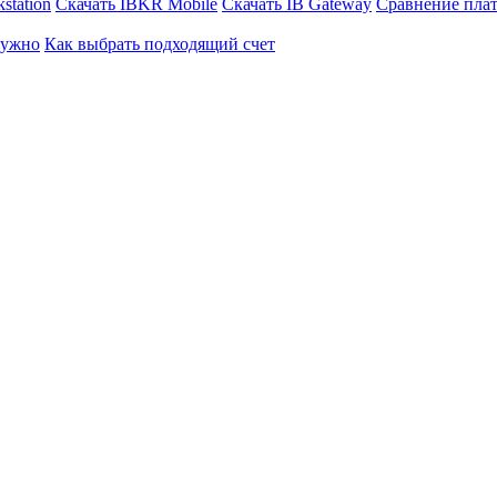
station
Скачать IBKR Mobile
Скачать IB Gateway
Сравнение пла
нужно
Как выбрать подходящий счет