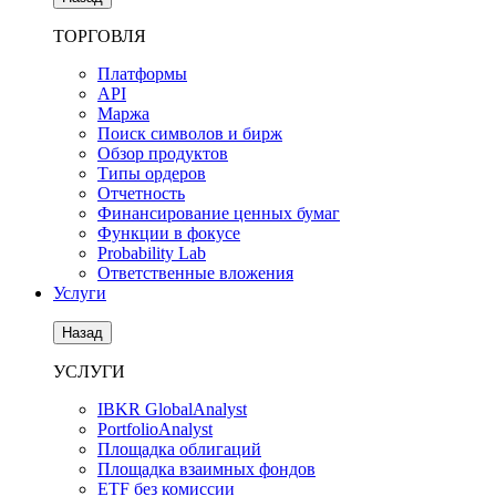
ТОРГОВЛЯ
Платформы
API
Маржа
Поиск символов и бирж
Обзор продуктов
Типы ордеров
Отчетность
Финансирование ценных бумаг
Функции в фокусе
Probability Lab
Ответственные вложения
Услуги
Назад
УСЛУГИ
IBKR GlobalAnalyst
PortfolioAnalyst
Площадка облигаций
Площадка взаимных фондов
ETF без комиссии