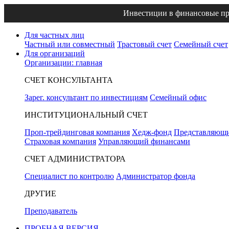
Инвестиции в финансовые пр
Для частных лиц
Частный или совместный
Трастовый счет
Семейный счет
Для организаций
Организации: главная
СЧЕТ КОНСУЛЬТАНТА
Зарег. консультант по инвестициям
Семейный офис
ИНСТИТУЦИОНАЛЬНЫЙ СЧЕТ
Проп-трейдинговая компания
Хедж-фонд
Представляющи
Страховая компания
Управляющий финансами
СЧЕТ АДМИНИСТРАТОРА
Специалист по контролю
Администратор фонда
ДРУГИЕ
Преподаватель
ПРОБНАЯ ВЕРСИЯ