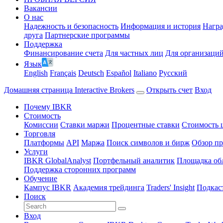
Вакансии
О нас
Надежность и безопасность
Информация и история
Нагр
друга
Партнерские программы
Поддержка
Финансирование счета
Для частных лиц
Для организаци
Язык
English
Français
Deutsch
Español
Italiano
Pусский
Домашняя страница Interactive Brokers
Открыть счет
Вход
Почему IBKR
Стоимость
Комиссии
Ставки маржи
Процентные ставки
Стоимость 
Торговля
Платформы
API
Маржа
Поиск символов и бирж
Обзор пр
Услуги
IBKR GlobalAnalyst
Портфельный аналитик
Площадка об
Поддержка сторонних программ
Обучение
Кампус IBKR
Академия трейдинга
Traders' Insight
Подкас
Поиск
Вход