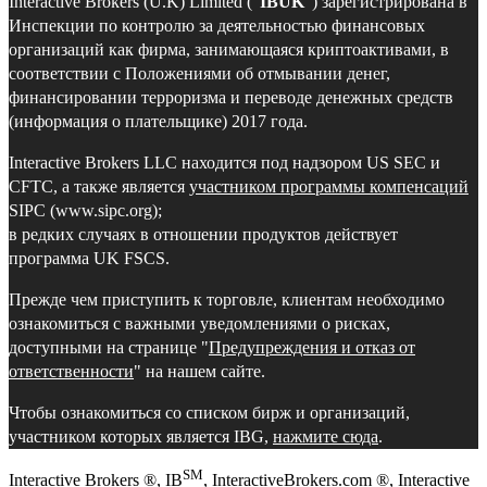
Interactive Brokers (U.K) Limited ("
IBUK
") зарегистрирована в
Инспекции по контролю за деятельностью финансовых
организаций как фирма, занимающаяся криптоактивами, в
соответствии с Положениями об отмывании денег,
финансировании терроризма и переводе денежных средств
(информация о плательщике) 2017 года.
Interactive Brokers LLC находится под надзором US SEC и
CFTC, а также является
участником программы компенсаций
SIPC (www.sipc.org);
в редких случаях в отношении продуктов действует
программа UK FSCS.
Прежде чем приступить к торговле, клиентам необходимо
ознакомиться с важными уведомлениями о рисках,
доступными на странице "
Предупреждения и отказ от
ответственности
" на нашем сайте.
Чтобы ознакомиться со списком бирж и организаций,
участником которых является IBG,
нажмите сюда
.
SM
Interactive Brokers ®, IB
, InteractiveBrokers.com ®, Interactive