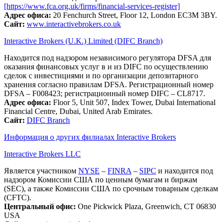
[https://www.fca.org.uk/firms/financial-services-register]
Адрес офиса:
20 Fenchurch Street, Floor 12, London EC3M 3BY.
Сайт:
www.interactivebrokers.co.uk
Interactive Brokers (U.K.) Limited (DIFC Branch)
Находится под надзором независимого регулятора DFSA для
оказания финансовых услуг в и из DIFC по осуществлению
сделок с инвестициями и по организации депозитарного
хранения согласно правилам DFSA. Регистрационный номер
DFSA – F008423; регистрационный номер DIFC – CL8717.
Адрес офиса:
Floor 5, Unit 507, Index Tower, Dubai International
Financial Centre, Dubai, United Arab Emirates.
Сайт:
DIFC Branch
Информация о других филиалах Interactive Brokers
Interactive Brokers LLC
Является участником
NYSE
–
FINRA
–
SIPC
и находится под
надзором Комиссии США по ценным бумагам и биржам
(SEC), а также Комиссии США по срочным товарным сделкам
(CFTC).
Центральный офис:
One Pickwick Plaza, Greenwich, CT 06830
USA