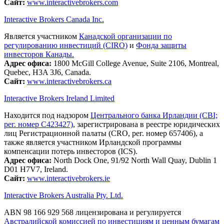
Сайт:
www.interactivebrokers.com
Interactive Brokers Canada Inc.
Является участником
Канадской организации по
регулированию инвестиций (CIRO)
и
Фонда защиты
инвесторов Канады.
Адрес офиса:
1800 McGill College Avenue, Suite 2106, Montreal,
Quebec, H3A 3J6, Canada.
Сайт:
www.interactivebrokers.ca
Interactive Brokers Ireland Limited
Находится под надзором
Центрального банка Ирландии (CBI;
рег. номер C423427)
, зарегистрирована в реестре юридических
лиц Регистрационной палаты (CRO, рег. номер 657406), а
также является участником Ирландской программы
компенсации потерь инвесторов (ICS).
Адрес офиса:
North Dock One, 91/92 North Wall Quay, Dublin 1
D01 H7V7, Ireland.
Сайт:
www.interactivebrokers.ie
Interactive Brokers Australia Pty. Ltd.
ABN 98 166 929 568 лицензирована и регулируется
Австралийской комиссией по инвестициям и ценным бумагам