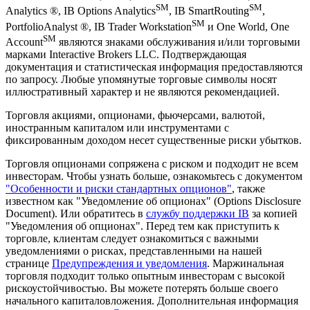
SM
SM
Analytics ®, IB Options Analytics
, IB SmartRouting
,
SM
PortfolioAnalyst ®, IB Trader Workstation
и One World, One
SM
Account
являются знаками обслуживания и/или торговыми
марками Interactive Brokers LLC. Подтверждающая
документация и статистическая информация предоставляются
по запросу. Любые упомянутые торговые символы носят
иллюстративный характер и не являются рекомендацией.
Торговля акциями, опционами, фьючерсами, валютой,
иностранным капиталом или инструментами с
фиксированным доходом несет существенные риски убытков.
Торговля опционами сопряжена с риском и подходит не всем
инвесторам. Чтобы узнать больше, ознакомьтесь с документом
"Особенности и риски стандартных опционов"
, также
известном как "Уведомление об опционах" (Options Disclosure
Document). Или обратитесь в
службу поддержки IB
за копией
"Уведомления об опционах". Перед тем как приступить к
торговле, клиентам следует ознакомиться с важными
уведомлениями о рисках, представленными на нашей
странице
Предупреждения и уведомления
. Маржинальная
торговля подходит только опытным инвесторам с высокой
рискоустойчивостью. Вы можете потерять больше своего
начального капиталовложения. Дополнительная информация