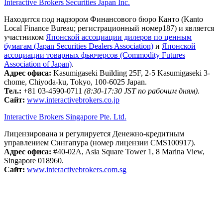
Interactive Brokers Securities Japan Inc.
Находится под надзором Финансового бюро Канто (Kanto
Local Finance Bureau; регистрационный номер187) и является
участником
Японской ассоциации дилеров по ценным
бумагам (Japan Securities Dealers Association)
и
Японской
ассоциации товарных фьючерсов (Commodity Futures
Association of Japan)
.
Адрес офиса:
Kasumigaseki Building 25F, 2-5 Kasumigaseki 3-
chome, Chiyoda-ku, Tokyo, 100-6025 Japan.
Тел.:
+81 03-4590-0711
(8:30-17:30 JST по рабочим дням)
.
Сайт:
www.interactivebrokers.co.jp
Interactive Brokers Singapore Pte. Ltd.
Лицензирована и регулируется Денежно-кредитным
управлением Сингапура (номер лицензии CMS100917).
Адрес офиса:
#40-02A, Asia Square Tower 1, 8 Marina View,
Singapore 018960.
Сайт:
www.interactivebrokers.com.sg