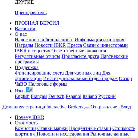
ДРУГИЕ
Преподаватель
ПРОБНАЯ ВЕРСИЯ
Вакансии
О нас
Надежность и безопасность
Информация и история
Награды
Новости IBKR
Пресса
Связи с инвесторами
IBKR в соцсетях
Ответственные вложения
Регулятивные отчеты
Пригласите друга
Партнерские
программы
Поддержка
Финансирование счета
Для частных лиц
Для
организаций
Институциональный отдел продаж
Обзор
ЧаВО
Налоговые формы
Язык
English
Français
Deutsch
Español
Italiano
Pусский
Домашняя страница Interactive Brokers
Открыть счет
Вход
Почему IBKR
Стоимость
Комиссии
Ставки маржи
Процентные ставки
Стоимость
шортинга
Новости и исследования
Рыночные данные