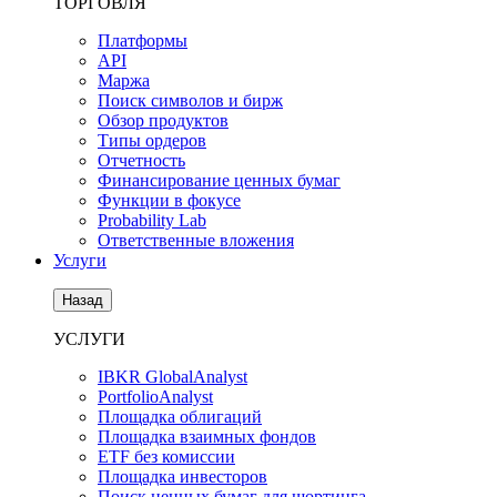
ТОРГОВЛЯ
Платформы
API
Маржа
Поиск символов и бирж
Обзор продуктов
Типы ордеров
Отчетность
Финансирование ценных бумаг
Функции в фокусе
Probability Lab
Ответственные вложения
Услуги
Назад
УСЛУГИ
IBKR GlobalAnalyst
PortfolioAnalyst
Площадка облигаций
Площадка взаимных фондов
ETF без комиссии
Площадка инвесторов
Поиск ценных бумаг для шортинга