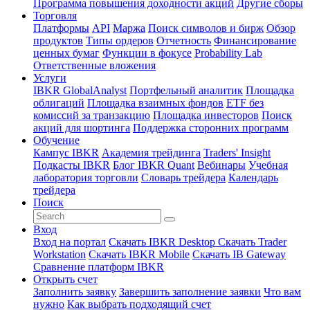
Программа повышения доходности акций
Другие сборы
Торговля
Платформы
API
Маржа
Поиск символов и бирж
Обзор
продуктов
Типы ордеров
Отчетность
Финансирование
ценных бумаг
Функции в фокусе
Probability Lab
Ответственные вложения
Услуги
IBKR GlobalAnalyst
Портфельный аналитик
Площадка
облигаций
Площадка взаимных фондов
ETF без
комиссий за транзакцию
Площадка инвесторов
Поиск
акций для шортинга
Поддержка сторонних программ
Обучение
Кампус IBKR
Академия трейдинга
Traders' Insight
Подкасты IBKR
Блог IBKR Quant
Вебинары
Учебная
лаборатория торговли
Словарь трейдера
Календарь
трейдера
Поиск
Вход
Вход на портал
Скачать IBKR Desktop
Скачать Trader
Workstation
Скачать IBKR Mobile
Скачать IB Gateway
Сравнение платформ IBKR
Открыть счет
Заполнить заявку
Завершить заполнение заявки
Что вам
нужно
Как выбрать подходящий счет