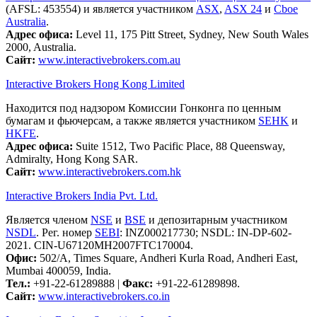
(AFSL: 453554) и является участником
ASX
,
ASX 24
и
Cboe
Australia
.
Адрес офиса:
Level 11, 175 Pitt Street, Sydney, New South Wales
2000, Australia.
Сайт:
www.interactivebrokers.com.au
Interactive Brokers Hong Kong Limited
Находится под надзором Комиссии Гонконга по ценным
бумагам и фьючерсам, а также является участником
SEHK
и
HKFE
.
Адрес офиса:
Suite 1512, Two Pacific Place, 88 Queensway,
Admiralty, Hong Kong SAR.
Сайт:
www.interactivebrokers.com.hk
Interactive Brokers India Pvt. Ltd.
Является членом
NSE
и
BSE
и депозитарным участником
NSDL
. Рег. номер
SEBI
: INZ000217730; NSDL: IN-DP-602-
2021. CIN-U67120MH2007FTC170004.
Офис:
502/A, Times Square, Andheri Kurla Road, Andheri East,
Mumbai 400059, India.
Тел.:
+91-22-61289888
|
Факс:
+91-22-61289898.
Сайт:
www.interactivebrokers.co.in