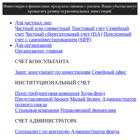
Инвестиции в финансовые продукты связаны с риском. Ваши убытки могут
превысить размер первоначальных инвестиций.
Для частных лиц
Частный или совместный
Трастовый счет
Семейный
счет
Частный сберегательный счет (ISA)
Пенсионный
счет с самоинвестированием (SIPP)
Для организаций
Организации: главная
СЧЕТ КОНСУЛЬТАНТА
Зарег. консультант по инвестициям
Семейный офис
ИНСТИТУЦИОНАЛЬНЫЙ СЧЕТ
Проп-трейдинговая компания
Хедж-фонд
Представляющий брокер
Малый бизнес
Администратор
полного цикла
Страховая компания
Управляющий финансами
СЧЕТ АДМИНИСТРАТОРА
Специалист по контролю
Администратор фонда