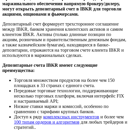
маржинального обеспечения напрямую брокеру/дилеру,
могут открыть депозитарный счет в IBKR для торговли
акциями, опционами и фьючерсами.
Депозитарный счет формирует трехстороннее соглашение
между IBKR, банком хранения клиентских активов и самим
клиентом IBKR. Активы (только длинные позиции по
акциям, розничным и правительственным денежным фондам,
а также казначейским бумагам), находящиеся в банке-
депозитарии, отражаются на торговом счете клиента IBKR и
используются в маржинальных сделках.
Депозитарные счета IBKR имеют следующие
преимущества:
Торговля множеством продуктов на более чем 150
площадках в 33 странах с единого счета.
Передовые торговые технологии, поддерживающие
несколько торговых платформ, включая интерфейс FIX
и настраиваемый API;
Низкие ставки маржи и комиссий, особенно по
сравнению с тарифами крупных банков.
Доступ к ряду
комплексных инструментов
и более чем
100 типам ордеров и алгоритмов
для любых трейдеров и
стратегий..