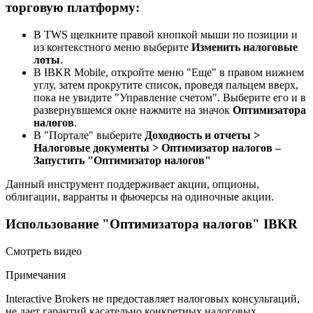
торговую платформу:
В TWS щелкните правой кнопкой мыши по позиции и
из контекстного меню выберите
Изменить налоговые
лоты
.
В IBKR Mobile, откройте меню "Еще" в правом нижнем
углу, затем прокрутите список, проведя пальцем вверх,
пока не увидите "Управление счетом". Выберите его и в
развернувшемся окне нажмите на значок
Оптимизатора
налогов
.
В "Портале" выберите
Доходность и отчеты >
Налоговые документы > Оптимизатор налогов –
Запустить "Оптимизатор налогов"
Данный инструмент поддерживает акции, опционы,
облигации, варранты и фьючерсы на одиночные акции.
Использование "Оптимизатора налогов" IBKR
Смотреть видео
Примечания
Interactive Brokers не предоставляет налоговых консультаций,
не дает гарантий касательно конкретных налоговых