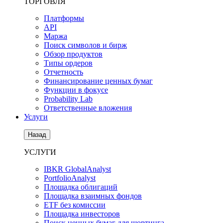
ТОРГОВЛЯ
Платформы
API
Маржа
Поиск символов и бирж
Обзор продуктов
Типы ордеров
Отчетность
Финансирование ценных бумаг
Функции в фокусе
Probability Lab
Ответственные вложения
Услуги
Назад
УСЛУГИ
IBKR GlobalAnalyst
PortfolioAnalyst
Площадка облигаций
Площадка взаимных фондов
ETF без комиссии
Площадка инвесторов
Поиск ценных бумаг для шортинга