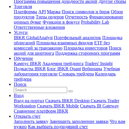
Программа повышения доходности акций
Другие сборы
Торговля
Платформы
API
Маржа
Поиск символов и бирж
Обзор
продуктов
Типы ордеров
Отчетность
Финансирование
ценных бумаг
Функции в фокусе
Probability Lab
Ответственные вложения
Услуги
IBKR GlobalAnalyst
Портфельный аналитик
Площадка
облигаций
Площадка взаимных фондов
ETF без
комиссий за транзакцию
Площадка инвесторов
Поиск
акций для шортинга
Поддержка сторонних программ
Обучение
Кампус IBKR
Академия трейдинга
Traders' Insight
Подкасты IBKR
Блог IBKR Quant
Вебинары
Учебная
лаборатория торговли
Словарь трейдера
Календарь
трейдера
Поиск
Вход
Вход на портал
Скачать IBKR Desktop
Скачать Trader
Workstation
Скачать IBKR Mobile
Скачать IB Gateway
Сравнение платформ IBKR
Открыть счет
Заполнить заявку
Завершить заполнение заявки
Что вам
нужно
Как выбрать подходящий счет