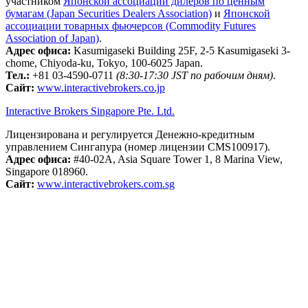
участником
Японской ассоциации дилеров по ценным
бумагам (Japan Securities Dealers Association)
и
Японской
ассоциации товарных фьючерсов (Commodity Futures
Association of Japan)
.
Адрес офиса:
Kasumigaseki Building 25F, 2-5 Kasumigaseki 3-
chome, Chiyoda-ku, Tokyo, 100-6025 Japan.
Тел.:
+81 03-4590-0711
(8:30-17:30 JST по рабочим дням)
.
Сайт:
www.interactivebrokers.co.jp
Interactive Brokers Singapore Pte. Ltd.
Лицензирована и регулируется Денежно-кредитным
управлением Сингапура (номер лицензии CMS100917).
Адрес офиса:
#40-02A, Asia Square Tower 1, 8 Marina View,
Singapore 018960.
Сайт:
www.interactivebrokers.com.sg