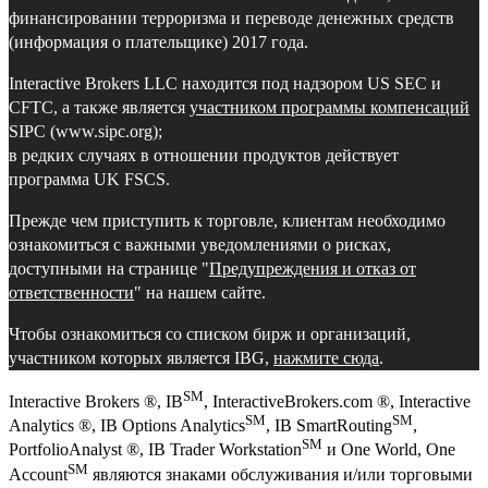
финансировании терроризма и переводе денежных средств
(информация о плательщике) 2017 года.
Interactive Brokers LLC находится под надзором US SEC и
CFTC, а также является
участником программы компенсаций
SIPC (www.sipc.org);
в редких случаях в отношении продуктов действует
программа UK FSCS.
Прежде чем приступить к торговле, клиентам необходимо
ознакомиться с важными уведомлениями о рисках,
доступными на странице "
Предупреждения и отказ от
ответственности
" на нашем сайте.
Чтобы ознакомиться со списком бирж и организаций,
участником которых является IBG,
нажмите сюда
.
SM
Interactive Brokers ®, IB
, InteractiveBrokers.com ®, Interactive
SM
SM
Analytics ®, IB Options Analytics
, IB SmartRouting
,
SM
PortfolioAnalyst ®, IB Trader Workstation
и One World, One
SM
Account
являются знаками обслуживания и/или торговыми