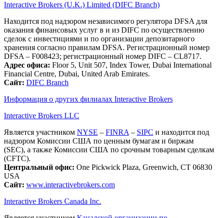
Interactive Brokers (U.K.) Limited (DIFC Branch)
Находится под надзором независимого регулятора DFSA для
оказания финансовых услуг в и из DIFC по осуществлению
сделок с инвестициями и по организации депозитарного
хранения согласно правилам DFSA. Регистрационный номер
DFSA – F008423; регистрационный номер DIFC – CL8717.
Адрес офиса:
Floor 5, Unit 507, Index Tower, Dubai International
Financial Centre, Dubai, United Arab Emirates.
Сайт:
DIFC Branch
Информация о других филиалах Interactive Brokers
Interactive Brokers LLC
Является участником
NYSE
–
FINRA
–
SIPC
и находится под
надзором Комиссии США по ценным бумагам и биржам
(SEC), а также Комиссии США по срочным товарным сделкам
(CFTC).
Центральный офис:
One Pickwick Plaza, Greenwich, CT 06830
USA
Сайт:
www.interactivebrokers.com
Interactive Brokers Canada Inc.
Является участником
Канадской организации по