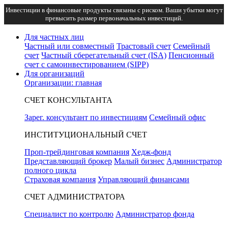
Инвестиции в финансовые продукты связаны с риском. Ваши убытки могут
превысить размер первоначальных инвестиций.
Для частных лиц
Частный или совместный
Трастовый счет
Семейный
счет
Частный сберегательный счет (ISA)
Пенсионный
счет с самоинвестированием (SIPP)
Для организаций
Организации: главная
СЧЕТ КОНСУЛЬТАНТА
Зарег. консультант по инвестициям
Семейный офис
ИНСТИТУЦИОНАЛЬНЫЙ СЧЕТ
Проп-трейдинговая компания
Хедж-фонд
Представляющий брокер
Малый бизнес
Администратор
полного цикла
Страховая компания
Управляющий финансами
СЧЕТ АДМИНИСТРАТОРА
Специалист по контролю
Администратор фонда