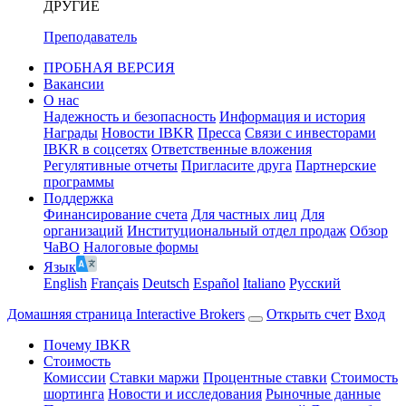
ДРУГИЕ
Преподаватель
ПРОБНАЯ ВЕРСИЯ
Вакансии
О нас
Надежность и безопасность
Информация и история
Награды
Новости IBKR
Пресса
Связи с инвесторами
IBKR в соцсетях
Ответственные вложения
Регулятивные отчеты
Пригласите друга
Партнерские
программы
Поддержка
Финансирование счета
Для частных лиц
Для
организаций
Институциональный отдел продаж
Обзор
ЧаВО
Налоговые формы
Язык
English
Français
Deutsch
Español
Italiano
Pусский
Домашняя страница Interactive Brokers
Открыть счет
Вход
Почему IBKR
Стоимость
Комиссии
Ставки маржи
Процентные ставки
Стоимость
шортинга
Новости и исследования
Рыночные данные