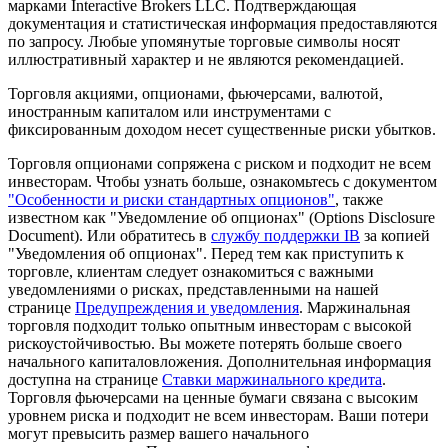
марками Interactive Brokers LLC. Подтверждающая
документация и статистическая информация предоставляются
по запросу. Любые упомянутые торговые символы носят
иллюстративный характер и не являются рекомендацией.
Торговля акциями, опционами, фьючерсами, валютой,
иностранным капиталом или инструментами с
фиксированным доходом несет существенные риски убытков.
Торговля опционами сопряжена с риском и подходит не всем
инвесторам. Чтобы узнать больше, ознакомьтесь с документом
"Особенности и риски стандартных опционов"
, также
известном как "Уведомление об опционах" (Options Disclosure
Document). Или обратитесь в
службу поддержки IB
за копией
"Уведомления об опционах". Перед тем как приступить к
торговле, клиентам следует ознакомиться с важными
уведомлениями о рисках, представленными на нашей
странице
Предупреждения и уведомления
. Маржинальная
торговля подходит только опытным инвесторам с высокой
рискоустойчивостью. Вы можете потерять больше своего
начального капиталовложения. Дополнительная информация
доступна на странице
Ставки маржинального кредита
.
Торговля фьючерсами на ценные бумаги связана с высоким
уровнем риска и подходит не всем инвесторам. Ваши потери
могут превысить размер вашего начального