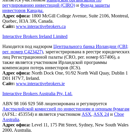
регулированию инвестиций (CIRO)
и
Фонда защиты
инвесторов Канады.
Адрес офиса:
1800 McGill College Avenue, Suite 2106, Montreal,
Quebec, H3A 3J6, Canada.
Сайт:
www.interactivebrokers.ca
Interactive Brokers Ireland Limited
Находится под надзором
Центрального банка Ирландии (CBI;
рег. номер C423427)
, зарегистрирована в реестре юридических
лиц Регистрационной палаты (CRO, рег. номер 657406), а
также является участником Ирландской программы
компенсации потерь инвесторов (ICS).
Адрес офиса:
North Dock One, 91/92 North Wall Quay, Dublin 1
D01 H7V7, Ireland.
Сайт:
www.interactivebrokers.ie
Interactive Brokers Australia Pty. Ltd.
ABN 98 166 929 568 лицензирована и регулируется
Австралийской комиссией по инвестициям и ценным бумагам
(AFSL: 453554) и является участником
ASX
,
ASX 24
и
Cboe
Australia
.
Адрес офиса:
Level 11, 175 Pitt Street, Sydney, New South Wales
2000, Australia.