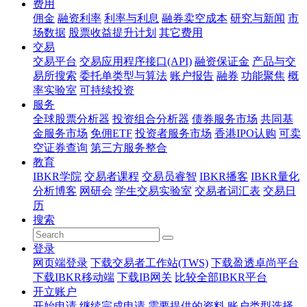
费用
佣金
融资利率
利率与利息
融券卖空成本
研究与新闻
市
场数据
股票收益提升计划
其它费用
交易
交易平台
交易应用程序接口(API)
融资保证金
产品与交
易所搜索
委托单类型与算法
账户报告
融券
功能聚焦
概
率实验室
可持续投资
服务
全球股票分析器
投资组合分析器
债券服务市场
共同基
金服务市场
免佣ETF
投资者服务市场
香港IPO认购
可卖
空证券查询
第三方服务整合
教育
IBKR学院
交易者课程
交易员睿智
IBKR播客
IBKR量化
分析博客
网研会
学生交易实验室
交易者词汇表
交易日
历
搜索
登录
网页端登录
下载交易者工作站(TWS)
下载盈透卓尚平台
下载IBKR移动端
下载IB网关
比较全部IBKR平台
开立账户
开始申请
继续完成申请
需要提供的资料
账户类型选择