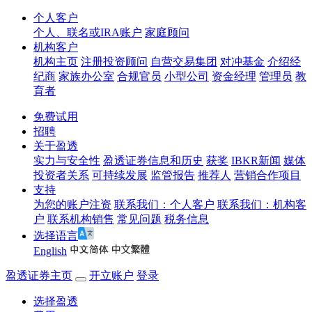
个人客户
个人、联名或IRA账户
家庭顾问
机构客户
机构主页
注册投资顾问
自营交易集团
对冲基金
介绍经
纪商
家族办公室
合规官员
小型公司
资金经理
管理员
教
育者
免费试用
招聘
关于盈透
实力与安全性
盈透证券信息和历史
获奖
IBKR新闻
媒体
投资者关系
可持续发展
监管报告
推荐人
营销合作项目
支持
为您的账户注资
联系我们：个人客户
联系我们：机构客
户
联系机构销售
常见问题
税务信息
选择语言
English
盈透证券主页
开立账户
登录
选择盈透