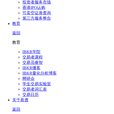
投资者服务市场
香港IPO认购
可卖空证券查询
第三方服务整合
教育
返回
教育
IBKR学院
交易者课程
交易员睿智
IBKR播客
IBKR量化分析博客
网研会
学生交易实验室
交易者词汇表
交易日历
关于盈透
返回