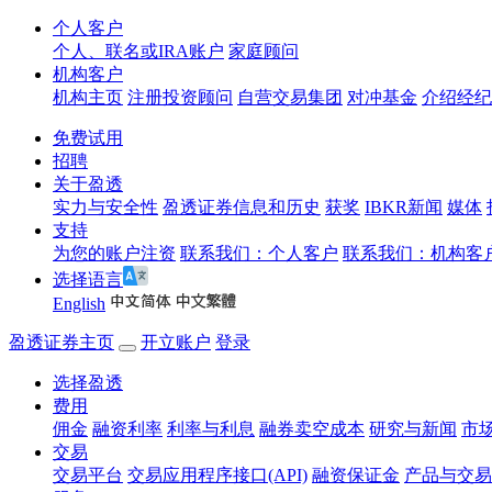
个人客户
个人、联名或IRA账户
家庭顾问
机构客户
机构主页
注册投资顾问
自营交易集团
对冲基金
介绍经纪
免费试用
招聘
关于盈透
实力与安全性
盈透证券信息和历史
获奖
IBKR新闻
媒体
支持
为您的账户注资
联系我们：个人客户
联系我们：机构客
选择语言
English
盈透证券主页
开立账户
登录
选择盈透
费用
佣金
融资利率
利率与利息
融券卖空成本
研究与新闻
市
交易
交易平台
交易应用程序接口(API)
融资保证金
产品与交易