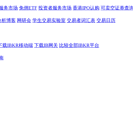
服务市场
免佣ETF
投资者服务市场
香港IPO认购
可卖空证券查
分析博客
网研会
学生交易实验室
交易者词汇表
交易日历
下载IBKR移动端
下载IB网关
比较全部IBKR平台
南