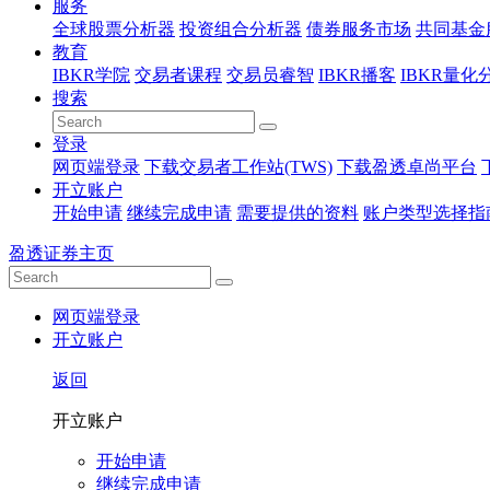
服务
全球股票分析器
投资组合分析器
债券服务市场
共同基金
教育
IBKR学院
交易者课程
交易员睿智
IBKR播客
IBKR量化
搜索
登录
网页端登录
下载交易者工作站(TWS)
下载盈透卓尚平台
开立账户
开始申请
继续完成申请
需要提供的资料
账户类型选择指
盈透证券主页
网页端登录
开立账户
返回
开立账户
开始申请
继续完成申请