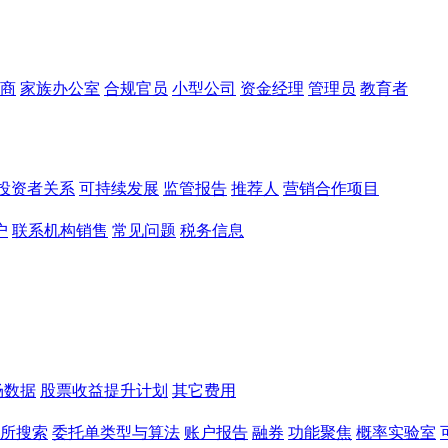
商
家族办公室
合规官员
小型公司
资金经理
管理员
教育者
投资者关系
可持续发展
监管报告
推荐人
营销合作项目
户
联系机构销售
常见问题
税务信息
场数据
股票收益提升计划
其它费用
所搜索
委托单类型与算法
账户报告
融券
功能聚焦
概率实验室