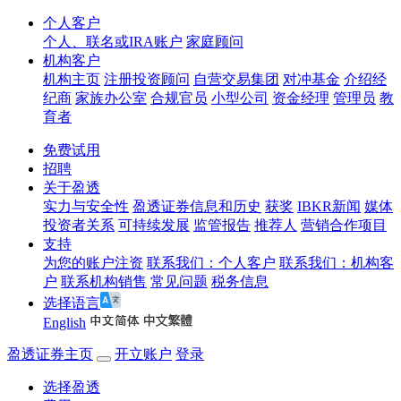
个人客户
个人、联名或IRA账户
家庭顾问
机构客户
机构主页
注册投资顾问
自营交易集团
对冲基金
介绍经
纪商
家族办公室
合规官员
小型公司
资金经理
管理员
教
育者
免费试用
招聘
关于盈透
实力与安全性
盈透证券信息和历史
获奖
IBKR新闻
媒体
投资者关系
可持续发展
监管报告
推荐人
营销合作项目
支持
为您的账户注资
联系我们：个人客户
联系我们：机构客
户
联系机构销售
常见问题
税务信息
选择语言
English
盈透证券主页
开立账户
登录
选择盈透