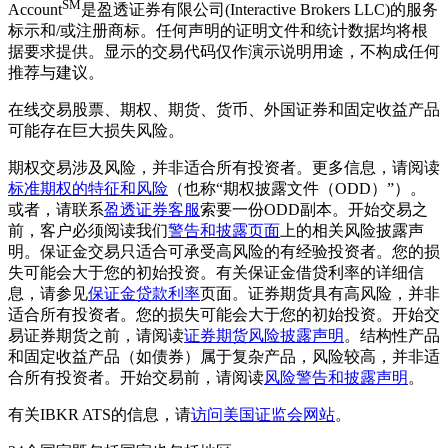
SM
Account
是盈透证券有限公司(Interactive Brokers LLC)的服务
标示和/或注册商标。任何声明的证明文件和统计数据均将根
据要求提供。显示的交易代码仅作演示说明用途，不构成任何
推荐与建议。
在线交易股票、期权、期货、货币、外国证券和固定收益产品
可能存在巨大损失风险。
期权交易涉及风险，并非适合所有投资者。更多信息，请阅读
标准期权的特征和风险
（也称“期权披露文件（ODD）”）。
或者，请联系
盈透证券客服
索要一份ODD副本。开始交易之
前，客户必须阅读我们
警告和披露页面
上的相关风险披露声
明。保证金交易只适合可承受高风险的有经验投资者。您的损
失可能会大于您的初始投资。有关保证金借贷利率的详细信
息，请参见
保证金贷款利率
页面。证券期货具有高风险，并非
适合所有投资者。您的损失可能会大于您的初始投资。开始交
易证券期货之前，请阅读
证券期货风险披露声明
。结构性产品
和固定收益产品（如债券）属于复杂产品，风险较高，并非适
合所有投资者。开始交易前，请阅读
风险警告和披露声明
。
有关IBKR ATS的信息，请
访问美国证监会网站
。