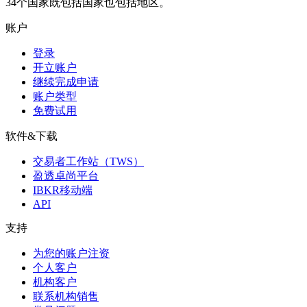
34个国家既包括国家也包括地区。
账户
登录
开立账户
继续完成申请
账户类型
免费试用
软件&下载
交易者工作站（TWS）
盈透卓尚平台
IBKR移动端
API
支持
为您的账户注资
个人客户
机构客户
联系机构销售