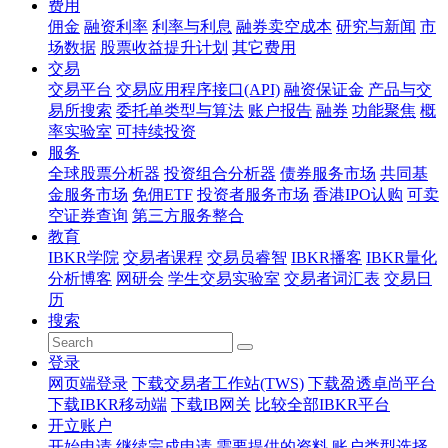
费用
佣金
融资利率
利率与利息
融券卖空成本
研究与新闻
市
场数据
股票收益提升计划
其它费用
交易
交易平台
交易应用程序接口(API)
融资保证金
产品与交
易所搜索
委托单类型与算法
账户报告
融券
功能聚焦
概
率实验室
可持续投资
服务
全球股票分析器
投资组合分析器
债券服务市场
共同基
金服务市场
免佣ETF
投资者服务市场
香港IPO认购
可卖
空证券查询
第三方服务整合
教育
IBKR学院
交易者课程
交易员睿智
IBKR播客
IBKR量化
分析博客
网研会
学生交易实验室
交易者词汇表
交易日
历
搜索
登录
网页端登录
下载交易者工作站(TWS)
下载盈透卓尚平台
下载IBKR移动端
下载IB网关
比较全部IBKR平台
开立账户
开始申请
继续完成申请
需要提供的资料
账户类型选择