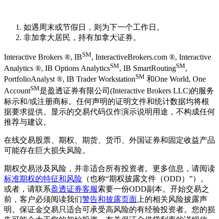
如遇周末或节假日，则为下一个工作日。
非加拿大居民，持有加拿大证券。
SM
Interactive Brokers ®, IB
, InteractiveBrokers.com ®, Interactive
SM
SM
Analytics ®, IB Options Analytics
, IB SmartRouting
,
SM
PortfolioAnalyst ®, IB Trader Workstation
和One World, One
SM
Account
是盈透证券有限公司(Interactive Brokers LLC)的服务
标示和/或注册商标。任何声明的证明文件和统计数据均将根
据要求提供。显示的交易代码仅作演示说明用途，不构成任何
推荐与建议。
在线交易股票、期权、期货、货币、外国证券和固定收益产品
可能存在巨大损失风险。
期权交易涉及风险，并非适合所有投资者。更多信息，请阅读
标准期权的特征和风险
（也称“期权披露文件（ODD）”）。
或者，请联系
盈透证券客服
索要一份ODD副本。开始交易之
前，客户必须阅读我们
警告和披露页面
上的相关风险披露声
明。保证金交易只适合可承受高风险的有经验投资者。您的损