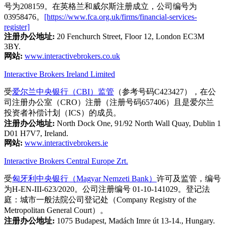
号为208159。在英格兰和威尔斯注册成立，公司编号为
03958476。
[https://www.fca.org.uk/firms/financial-services-
register]
注册办公地址:
20 Fenchurch Street, Floor 12, London EC3M
3BY.
网站:
www.interactivebrokers.co.uk
Interactive Brokers Ireland Limited
受
爱尔兰中央银行（CBI）监管
（参考号码C423427），在公
司注册办公室（CRO）注册（注册号码657406）且是爱尔兰
投资者补偿计划（ICS）的成员。
注册办公地址:
North Dock One, 91/92 North Wall Quay, Dublin 1
D01 H7V7, Ireland.
网站:
www.interactivebrokers.ie
Interactive Brokers Central Europe Zrt.
受
匈牙利中央银行（Magyar Nemzeti Bank）
许可及监管，编号
为H-EN-III-623/2020。公司注册编号 01-10-141029。登记法
庭：城市一般法院公司登记处（Company Registry of the
Metropolitan General Court）。
注册办公地址:
1075 Budapest, Madách Imre út 13-14., Hungary.