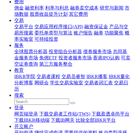
费用
佣金
融资利率
利率与利息
融券卖空成本
研究与新闻
市
场数据
股票收益提升计划
其它费用
交易
交易平台
交易应用程序接口(API)
融资保证金
产品与交
易所搜索
委托单类型与算法
账户报告
融券
功能聚焦
概
率实验室
可持续投资
服务
全球股票分析器
投资组合分析器
债券服务市场
共同基
金服务市场
免佣ETF
投资者服务市场
香港IPO认购
可卖
空证券查询
第三方服务整合
教育
IBKR学院
交易者课程
交易员睿智
IBKR播客
IBKR量化
分析博客
网研会
学生交易实验室
交易者词汇表
交易日
历
搜索
登录
网页端登录
下载交易者工作站(TWS)
下载盈透卓尚平台
下载IBKR移动端
下载IB网关
比较全部IBKR平台
开立账户
开始申请
继续完成申请
需要提供的资料
账户类型选择