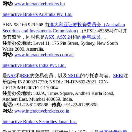
网站:
www.interactivebrokers.hu
Interactive Brokers Australia Pty. Ltd.
ABN 98 166 929 568 由
澳大利亚证券投资委员会（Australian
Securities and Investments Commission）
(AFSL: 453554)许可并
受其监管，同时也是
ASX
,
ASX 24
和
的参与成员。
.
注册办公地址:
Level 11, 175 Pitt Street, Sydney, New South
Wales 2000, Australia.
网站:
www.interactivebrokers.com.au
Interactive Brokers India Pvt. Ltd.
是
NSE
和
BSE
的交易会员，以及
NSDL
的存托参与者。
SEBI
注
册编号 INZ000217730; NSDL: IN-DP-602-2021. CIN-
U67120MH2007FTC170004.
注册办公地址:
502/A, Times Square, Andheri Kurla Road,
Andheri East, Mumbai 400059, India.
电话:
+91-22-61289888
|
传真:
+91-22-61289898.
网站:
www.interactivebrokers.co.in
Interactive Brokers Securities Japan Inc.
受日本关东财务局监管（注册号码：187）；是
日本证券业协