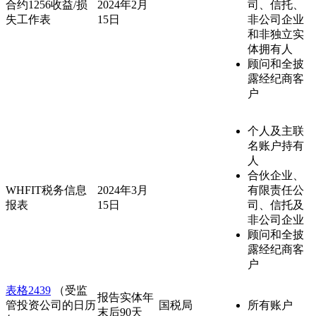
合约1256收益/损
2024年2月
司、信托、
失工作表
15日
非公司企业
和非独立实
体拥有人
顾问和全披
露经纪商客
户
个人及主联
名账户持有
人
合伙企业、
WHFIT税务信息
2024年3月
有限责任公
报表
15日
司、信托及
非公司企业
顾问和全披
露经纪商客
户
表格2439
（受监
报告实体年
管投资公司的日历
国税局
所有账户
末后90天