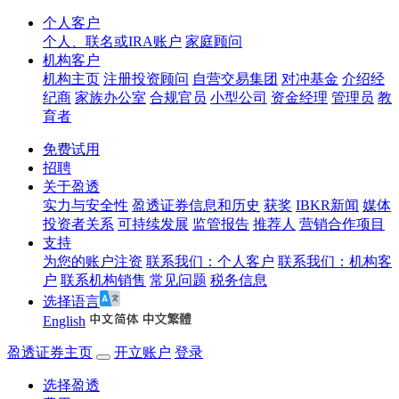
个人客户
个人、联名或IRA账户
家庭顾问
机构客户
机构主页
注册投资顾问
自营交易集团
对冲基金
介绍经
纪商
家族办公室
合规官员
小型公司
资金经理
管理员
教
育者
免费试用
招聘
关于盈透
实力与安全性
盈透证券信息和历史
获奖
IBKR新闻
媒体
投资者关系
可持续发展
监管报告
推荐人
营销合作项目
支持
为您的账户注资
联系我们：个人客户
联系我们：机构客
户
联系机构销售
常见问题
税务信息
选择语言
English
盈透证券主页
开立账户
登录
选择盈透