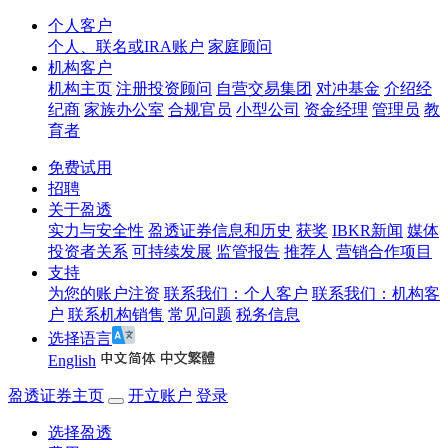
个人客户
个人、联名或IRA账户
家庭顾问
机构客户
机构主页
注册投资顾问
自营交易集团
对冲基金
介绍经
纪商
家族办公室
合规官员
小型公司
资金经理
管理员
教
育者
免费试用
招聘
关于盈透
实力与安全性
盈透证券信息和历史
获奖
IBKR新闻
媒体
投资者关系
可持续发展
监管报告
推荐人
营销合作项目
支持
为您的账户注资
联系我们：个人客户
联系我们：机构客
户
联系机构销售
常见问题
税务信息
选择语言
English
盈透证券主页
开立账户
登录
选择盈透