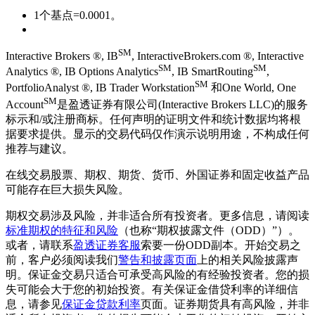
1个基点=0.0001。
SM
Interactive Brokers ®, IB
, InteractiveBrokers.com ®, Interactive
SM
SM
Analytics ®, IB Options Analytics
, IB SmartRouting
,
SM
PortfolioAnalyst ®, IB Trader Workstation
和One World, One
SM
Account
是盈透证券有限公司(Interactive Brokers LLC)的服务
标示和/或注册商标。任何声明的证明文件和统计数据均将根
据要求提供。显示的交易代码仅作演示说明用途，不构成任何
推荐与建议。
在线交易股票、期权、期货、货币、外国证券和固定收益产品
可能存在巨大损失风险。
期权交易涉及风险，并非适合所有投资者。更多信息，请阅读
标准期权的特征和风险
（也称“期权披露文件（ODD）”）。
或者，请联系
盈透证券客服
索要一份ODD副本。开始交易之
前，客户必须阅读我们
警告和披露页面
上的相关风险披露声
明。保证金交易只适合可承受高风险的有经验投资者。您的损
失可能会大于您的初始投资。有关保证金借贷利率的详细信
息，请参见
保证金贷款利率
页面。证券期货具有高风险，并非