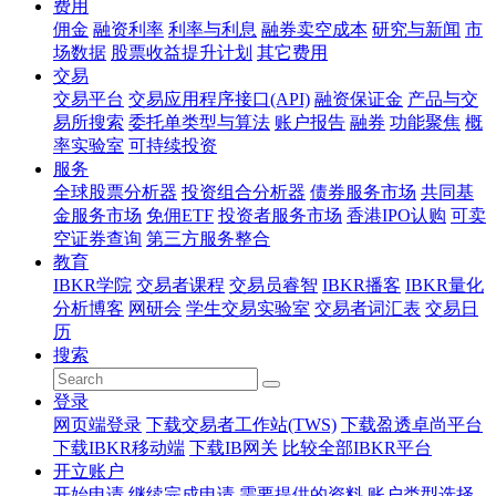
费用
佣金
融资利率
利率与利息
融券卖空成本
研究与新闻
市
场数据
股票收益提升计划
其它费用
交易
交易平台
交易应用程序接口(API)
融资保证金
产品与交
易所搜索
委托单类型与算法
账户报告
融券
功能聚焦
概
率实验室
可持续投资
服务
全球股票分析器
投资组合分析器
债券服务市场
共同基
金服务市场
免佣ETF
投资者服务市场
香港IPO认购
可卖
空证券查询
第三方服务整合
教育
IBKR学院
交易者课程
交易员睿智
IBKR播客
IBKR量化
分析博客
网研会
学生交易实验室
交易者词汇表
交易日
历
搜索
登录
网页端登录
下载交易者工作站(TWS)
下载盈透卓尚平台
下载IBKR移动端
下载IB网关
比较全部IBKR平台
开立账户
开始申请
继续完成申请
需要提供的资料
账户类型选择