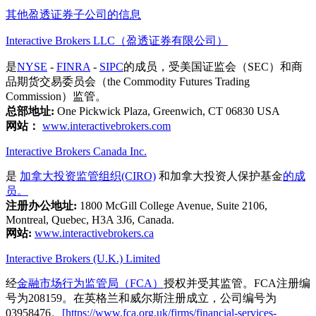
其他盈透证券子公司的信息
Interactive Brokers LLC（盈透证券有限公司）
是
NYSE
-
FINRA
-
SIPC
的成员，受美国证监会（SEC）和商
品期货交易委员会（the Commodity Futures Trading
Commission）监管。
总部地址:
One Pickwick Plaza, Greenwich, CT 06830 USA
网站：
www.interactivebrokers.com
Interactive Brokers Canada Inc.
是
加拿大投资监管组织(CIRO)
和加拿大投资人保护基金
的成
员。
注册办公地址:
1800 McGill College Avenue, Suite 2106,
Montreal, Quebec, H3A 3J6, Canada.
网站:
www.interactivebrokers.ca
Interactive Brokers (U.K.) Limited
经
金融市场行为监管局（FCA）
授权并受其监管。FCA注册编
号为208159。在英格兰和威尔斯注册成立，公司编号为
03958476。
[https://www.fca.org.uk/firms/financial-services-