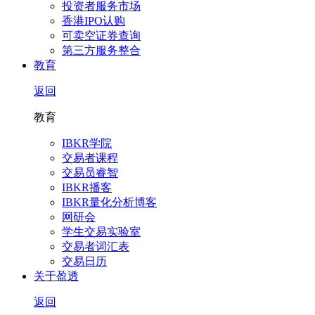
投资者服务市场
香港IPO认购
可卖空证券查询
第三方服务整合
教育
返回
教育
IBKR学院
交易者课程
交易员睿智
IBKR播客
IBKR量化分析博客
网研会
学生交易实验室
交易者词汇表
交易日历
关于盈透
返回