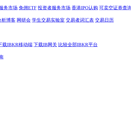
服务市场
免佣ETF
投资者服务市场
香港IPO认购
可卖空证券查
分析博客
网研会
学生交易实验室
交易者词汇表
交易日历
下载IBKR移动端
下载IB网关
比较全部IBKR平台
南