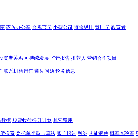
商
家族办公室
合规官员
小型公司
资金经理
管理员
教育者
投资者关系
可持续发展
监管报告
推荐人
营销合作项目
户
联系机构销售
常见问题
税务信息
场数据
股票收益提升计划
其它费用
所搜索
委托单类型与算法
账户报告
融券
功能聚焦
概率实验室