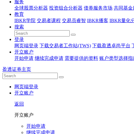
服务
全球股票分析器
投资组合分析器
债券服务市场
共同基金
教育
IBKR学院
交易者课程
交易员睿智
IBKR播客
IBKR量化
搜索
登录
网页端登录
下载交易者工作站(TWS)
下载盈透卓尚平台
开立账户
开始申请
继续完成申请
需要提供的资料
账户类型选择指
盈透证券主页
网页端登录
开立账户
返回
开立账户
开始申请
继续完成申请