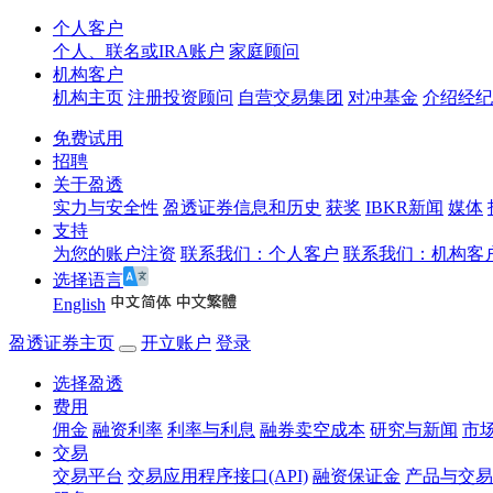
个人客户
个人、联名或IRA账户
家庭顾问
机构客户
机构主页
注册投资顾问
自营交易集团
对冲基金
介绍经纪
免费试用
招聘
关于盈透
实力与安全性
盈透证券信息和历史
获奖
IBKR新闻
媒体
支持
为您的账户注资
联系我们：个人客户
联系我们：机构客
选择语言
English
盈透证券主页
开立账户
登录
选择盈透
费用
佣金
融资利率
利率与利息
融券卖空成本
研究与新闻
市
交易
交易平台
交易应用程序接口(API)
融资保证金
产品与交易