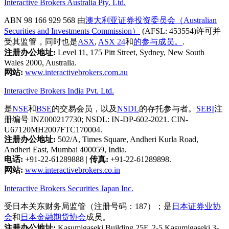
Interactive Brokers Australia Pty. Ltd.
ABN 98 166 929 568 由
澳大利亚证券投资委员会（Australian
Securities and Investments Commission）
(AFSL: 453554)许可并
受其监管，同时也是
ASX
,
ASX 24
和
的参与成员。
.
注册办公地址:
Level 11, 175 Pitt Street, Sydney, New South
Wales 2000, Australia.
网站:
www.interactivebrokers.com.au
Interactive Brokers India Pvt. Ltd.
是
NSE
和
BSE
的交易会员，以及
NSDL
的存托参与者。
SEBI
注
册编号 INZ000217730; NSDL: IN-DP-602-2021. CIN-
U67120MH2007FTC170004.
注册办公地址:
502/A, Times Square, Andheri Kurla Road,
Andheri East, Mumbai 400059, India.
电话:
+91-22-61289888
|
传真:
+91-22-61289898.
网站:
www.interactivebrokers.co.in
Interactive Brokers Securities Japan Inc.
受日本关东财务局监管（注册号码：187）；是
日本证券业协
会
和
日本金融期货协会
成员。
注册办公地址:
Kasumigaseki Building 25F, 2-5 Kasumigaseki 3-