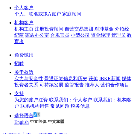
个人客户
个人、联名或IRA账户
家庭顾问
机构客户
机构主页
注册投资顾问
自营交易集团
对冲基金
介绍经
纪商
家族办公室
合规官员
小型公司
资金经理
管理员
教
育者
免费试用
招聘
关于盈透
实力与安全性
盈透证券信息和历史
获奖
IBKR新闻
媒体
投资者关系
可持续发展
监管报告
推荐人
营销合作项目
支持
为您的账户注资
联系我们：个人客户
联系我们：机构客
户
联系机构销售
常见问题
税务信息
选择语言
English