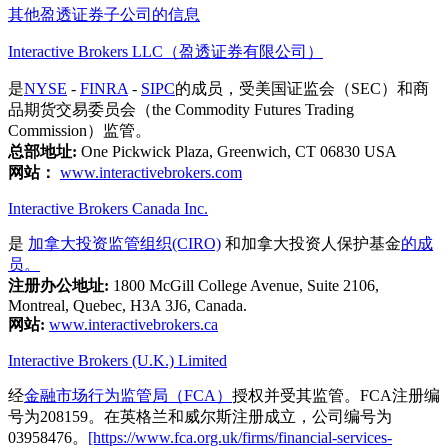
其他盈透证券子公司的信息
Interactive Brokers LLC（盈透证券有限公司）
是
NYSE
-
FINRA
-
SIPC
的成员，受美国证监会（SEC）和商
品期货交易委员会（the Commodity Futures Trading
Commission）监管。
总部地址:
One Pickwick Plaza, Greenwich, CT 06830 USA
网站：
www.interactivebrokers.com
Interactive Brokers Canada Inc.
是
加拿大投资监管组织(CIRO)
和加拿大投资人保护基金
的成
员。
注册办公地址:
1800 McGill College Avenue, Suite 2106,
Montreal, Quebec, H3A 3J6, Canada.
网站:
www.interactivebrokers.ca
Interactive Brokers (U.K.) Limited
经
金融市场行为监管局（FCA）
授权并受其监管。FCA注册编
号为208159。在英格兰和威尔斯注册成立，公司编号为
03958476。
[https://www.fca.org.uk/firms/financial-services-