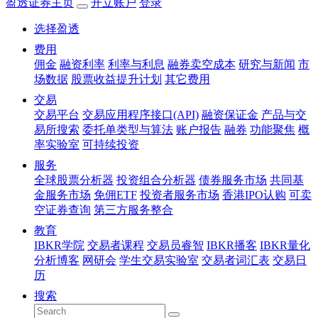
盈透证券主页
开立账户
登录
选择盈透
费用
佣金
融资利率
利率与利息
融券卖空成本
研究与新闻
市
场数据
股票收益提升计划
其它费用
交易
交易平台
交易应用程序接口(API)
融资保证金
产品与交
易所搜索
委托单类型与算法
账户报告
融券
功能聚焦
概
率实验室
可持续投资
服务
全球股票分析器
投资组合分析器
债券服务市场
共同基
金服务市场
免佣ETF
投资者服务市场
香港IPO认购
可卖
空证券查询
第三方服务整合
教育
IBKR学院
交易者课程
交易员睿智
IBKR播客
IBKR量化
分析博客
网研会
学生交易实验室
交易者词汇表
交易日
历
搜索