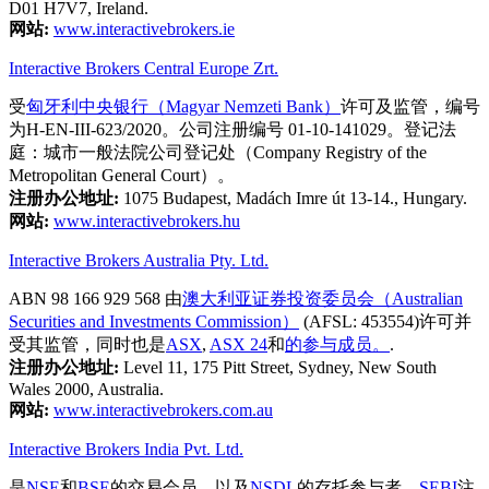
D01 H7V7, Ireland.
网站:
www.interactivebrokers.ie
Interactive Brokers Central Europe Zrt.
受
匈牙利中央银行（Magyar Nemzeti Bank）
许可及监管，编号
为H-EN-III-623/2020。公司注册编号 01-10-141029。登记法
庭：城市一般法院公司登记处（Company Registry of the
Metropolitan General Court）。
注册办公地址:
1075 Budapest, Madách Imre út 13-14., Hungary.
网站:
www.interactivebrokers.hu
Interactive Brokers Australia Pty. Ltd.
ABN 98 166 929 568 由
澳大利亚证券投资委员会（Australian
Securities and Investments Commission）
(AFSL: 453554)许可并
受其监管，同时也是
ASX
,
ASX 24
和
的参与成员。
.
注册办公地址:
Level 11, 175 Pitt Street, Sydney, New South
Wales 2000, Australia.
网站:
www.interactivebrokers.com.au
Interactive Brokers India Pvt. Ltd.
是
NSE
和
BSE
的交易会员，以及
NSDL
的存托参与者。
SEBI
注