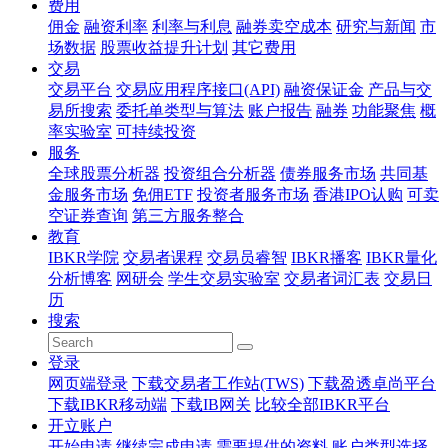
费用
佣金
融资利率
利率与利息
融券卖空成本
研究与新闻
市
场数据
股票收益提升计划
其它费用
交易
交易平台
交易应用程序接口(API)
融资保证金
产品与交
易所搜索
委托单类型与算法
账户报告
融券
功能聚焦
概
率实验室
可持续投资
服务
全球股票分析器
投资组合分析器
债券服务市场
共同基
金服务市场
免佣ETF
投资者服务市场
香港IPO认购
可卖
空证券查询
第三方服务整合
教育
IBKR学院
交易者课程
交易员睿智
IBKR播客
IBKR量化
分析博客
网研会
学生交易实验室
交易者词汇表
交易日
历
搜索
登录
网页端登录
下载交易者工作站(TWS)
下载盈透卓尚平台
下载IBKR移动端
下载IB网关
比较全部IBKR平台
开立账户
开始申请
继续完成申请
需要提供的资料
账户类型选择