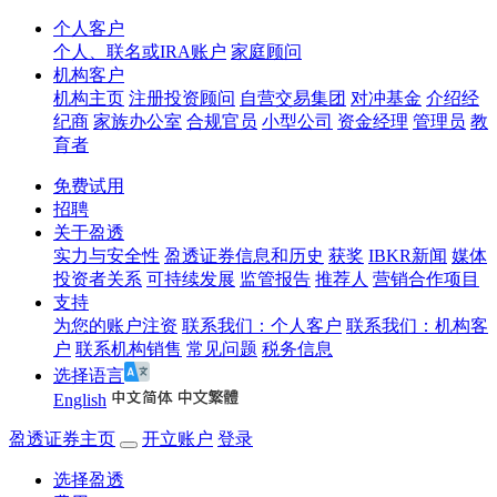
个人客户
个人、联名或IRA账户
家庭顾问
机构客户
机构主页
注册投资顾问
自营交易集团
对冲基金
介绍经
纪商
家族办公室
合规官员
小型公司
资金经理
管理员
教
育者
免费试用
招聘
关于盈透
实力与安全性
盈透证券信息和历史
获奖
IBKR新闻
媒体
投资者关系
可持续发展
监管报告
推荐人
营销合作项目
支持
为您的账户注资
联系我们：个人客户
联系我们：机构客
户
联系机构销售
常见问题
税务信息
选择语言
English
盈透证券主页
开立账户
登录
选择盈透