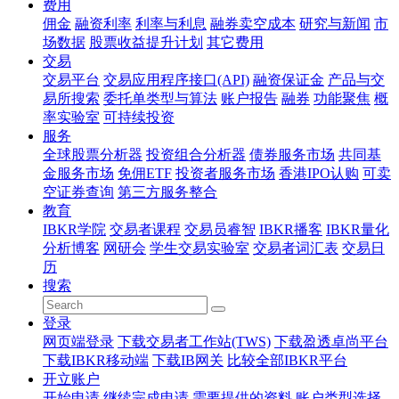
费用
佣金
融资利率
利率与利息
融券卖空成本
研究与新闻
市
场数据
股票收益提升计划
其它费用
交易
交易平台
交易应用程序接口(API)
融资保证金
产品与交
易所搜索
委托单类型与算法
账户报告
融券
功能聚焦
概
率实验室
可持续投资
服务
全球股票分析器
投资组合分析器
债券服务市场
共同基
金服务市场
免佣ETF
投资者服务市场
香港IPO认购
可卖
空证券查询
第三方服务整合
教育
IBKR学院
交易者课程
交易员睿智
IBKR播客
IBKR量化
分析博客
网研会
学生交易实验室
交易者词汇表
交易日
历
搜索
登录
网页端登录
下载交易者工作站(TWS)
下载盈透卓尚平台
下载IBKR移动端
下载IB网关
比较全部IBKR平台
开立账户
开始申请
继续完成申请
需要提供的资料
账户类型选择