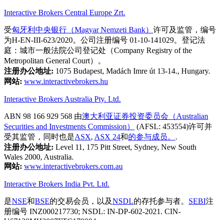
Interactive Brokers Central Europe Zrt.
受
匈牙利中央银行（Magyar Nemzeti Bank）
许可及监管，编号
为H-EN-III-623/2020。公司注册编号 01-10-141029。登记法
庭：城市一般法院公司登记处（Company Registry of the
Metropolitan General Court）。
注册办公地址:
1075 Budapest, Madách Imre út 13-14., Hungary.
网站:
www.interactivebrokers.hu
Interactive Brokers Australia Pty. Ltd.
ABN 98 166 929 568 由
澳大利亚证券投资委员会（Australian
Securities and Investments Commission）
(AFSL: 453554)许可并
受其监管，同时也是
ASX
,
ASX 24
和
的参与成员。
.
注册办公地址:
Level 11, 175 Pitt Street, Sydney, New South
Wales 2000, Australia.
网站:
www.interactivebrokers.com.au
Interactive Brokers India Pvt. Ltd.
是
NSE
和
BSE
的交易会员，以及
NSDL
的存托参与者。
SEBI
注
册编号 INZ000217730; NSDL: IN-DP-602-2021. CIN-