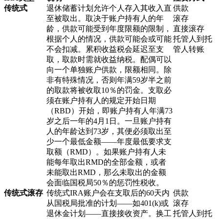
传统式
退休储蓄计划允许个人存入其收入直
供款
至被取出。取决于账户持有人的年
滚存
龄，供款可能受到年度限额的限制，
直接滚存
根据个人的情况，供款可能会或可能
托管人到托
不会扣减。累积收益税会延迟至支
管人转账
取，取款时需就收益纳税。配偶可以
向一个单独账户供款，限额相同。除
非有特殊情况，否则年满59岁半之前
的取款将被收取10％的罚金。支取必
须在账户持有人的规定开始日期
（RBD）开始，即账户持有人年满73
岁之后一年的4月1日。一旦账户持有
人的年龄达到73岁，其便必须取出至
少一个最低金额——年度最低要求支
取额（RMD）。如果账户持有人未
能每年取出RMD的全部金额，或者
未能取出RMD，那么未取出的金额
会面临国税局50％的惩罚性税收。
传统式滚存
传统式IRA账户会在支取后的60天内
供款
从国税局批准的计划——如401(k)或
滚存
退休金计划——直接接收资产。换工
托管人到托