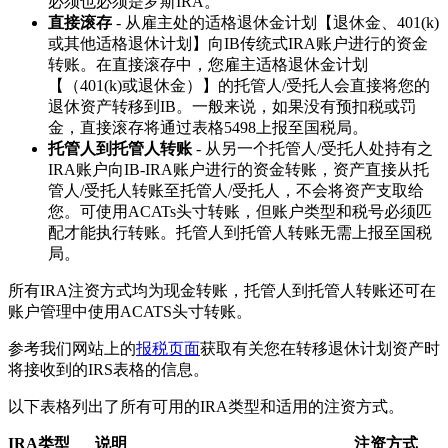
必须也必须是罗斯IRA。
直接滚存
- 从雇主处的适格退休金计划【退休金、401(k)
或其他适格退休计划】向IB传统式IRA账户进行的资金
转账。在直接滚存中，您雇主适格退休金计划
【（401(k)或退休金）】的托管人/受托人会直接将您的
退休资产转移到IB。一般来说，如果没有预扣税或罚
金，直接滚存将通过表格5498上报至国税局。
托管人到托管人转账
- 从另一个托管人/受托人处持有之
IRA账户向IB-IRA账户进行的资金转账，资产直接从托
管人/受托人转账至托管人/受托人，不会将资产支取给
您。可使用ACATs头寸转账，但账户类型和税号必须匹
配才能执行转账。托管人到托管人转账无需上报至国税
局。
所有IRA注资方式均为现金转账，托管人到托管人转账还可在
账户管理中使用ACATS头寸转账。
参考我们网站上的
报税页面
获取有关您在转移退休计划资产时
将接收到的IRS表格的信息。
以下表格列出了所有可用的IRA类型和适用的注资方式。
IRA类型
说明
注资方式