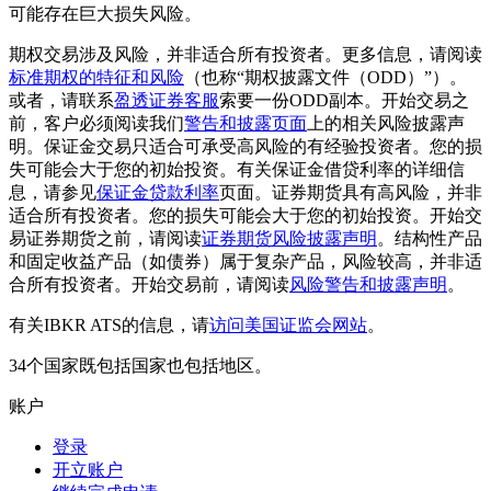
可能存在巨大损失风险。
期权交易涉及风险，并非适合所有投资者。更多信息，请阅读
标准期权的特征和风险
（也称“期权披露文件（ODD）”）。
或者，请联系
盈透证券客服
索要一份ODD副本。开始交易之
前，客户必须阅读我们
警告和披露页面
上的相关风险披露声
明。保证金交易只适合可承受高风险的有经验投资者。您的损
失可能会大于您的初始投资。有关保证金借贷利率的详细信
息，请参见
保证金贷款利率
页面。证券期货具有高风险，并非
适合所有投资者。您的损失可能会大于您的初始投资。开始交
易证券期货之前，请阅读
证券期货风险披露声明
。结构性产品
和固定收益产品（如债券）属于复杂产品，风险较高，并非适
合所有投资者。开始交易前，请阅读
风险警告和披露声明
。
有关IBKR ATS的信息，请
访问美国证监会网站
。
34个国家既包括国家也包括地区。
账户
登录
开立账户