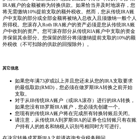
IRA账户的金额被称为转换供款。如果恰当并及时地滚存，您
将无需缴纳10%提前支取的额外税收。然而，您从传统IRA账
户中支取的部分或全部金额将被纳入总收入且须缴纳一般个人
所得税。您滚存入Roth IRA账户的资产必须是您从传统IRA账
户中收到的资产。您可滚存部分从传统RIA账户中支取的资金
并保留其余部分。您保留的部分将须缴纳提前支取的10%的额
外税收（不可扣除的供款的回报除外）。
其它信息
如果您年满73岁或以上并且您还未从您的IRA支取要求
的最低取款(RMD)，您必须在做罗斯IRA转换之前开始
支取。
对于从IB传统IRA账户（或IRA滚存）进行的IRA转换，
如果您没有IB罗斯IRA账户，您必须先创建一个。
您现有的传统IRA账户将在完成所有转换转账后关闭。
请注意，从传统IRA到罗斯IRA的证券仓位转账只有在账
户持有人的姓名和纳税人识别号相同时方可进行。
在决定转换成罗斯IRA之前请咨询专业税务顾问。