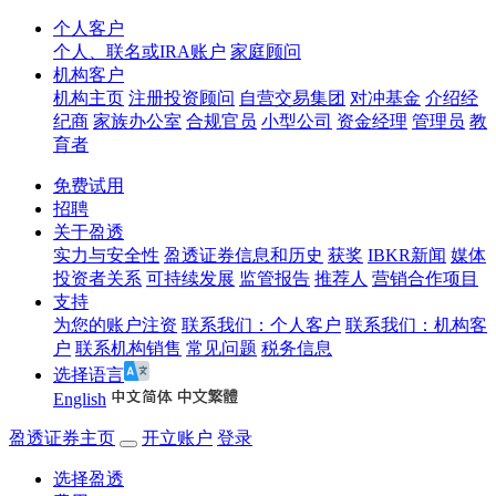
个人客户
个人、联名或IRA账户
家庭顾问
机构客户
机构主页
注册投资顾问
自营交易集团
对冲基金
介绍经
纪商
家族办公室
合规官员
小型公司
资金经理
管理员
教
育者
免费试用
招聘
关于盈透
实力与安全性
盈透证券信息和历史
获奖
IBKR新闻
媒体
投资者关系
可持续发展
监管报告
推荐人
营销合作项目
支持
为您的账户注资
联系我们：个人客户
联系我们：机构客
户
联系机构销售
常见问题
税务信息
选择语言
English
盈透证券主页
开立账户
登录
选择盈透