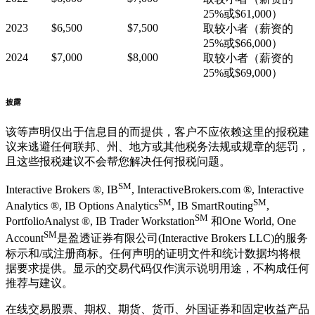
25%或$61,000）
2023
$6,500
$7,500
取较小者（薪资的
25%或$66,000）
2024
$7,000
$8,000
取较小者（薪资的
25%或$69,000）
披露
该等声明仅出于信息目的而提供，客户不应依赖这里的报税建
议来逃避任何联邦、州、地方或其他税务法规或规章的惩罚，
且这些报税建议不会帮您解决任何报税问题。
SM
Interactive Brokers ®, IB
, InteractiveBrokers.com ®, Interactive
SM
SM
Analytics ®, IB Options Analytics
, IB SmartRouting
,
SM
PortfolioAnalyst ®, IB Trader Workstation
和One World, One
SM
Account
是盈透证券有限公司(Interactive Brokers LLC)的服务
标示和/或注册商标。任何声明的证明文件和统计数据均将根
据要求提供。显示的交易代码仅作演示说明用途，不构成任何
推荐与建议。
在线交易股票、期权、期货、货币、外国证券和固定收益产品