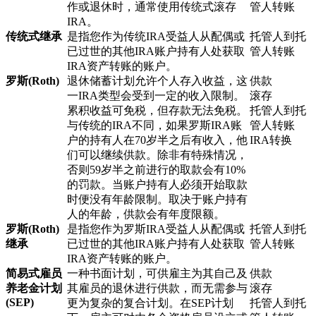
作或退休时，通常使用传统式滚存
管人转账
IRA。
传统式继承
是指您作为传统IRA受益人从配偶或
托管人到托
已过世的其他IRA账户持有人处获取
管人转账
IRA资产转账的账户。
罗斯(Roth)
退休储蓄计划允许个人存入收益，这
供款
一IRA类型会受到一定的收入限制。
滚存
累积收益可免税，但存款无法免税。
托管人到托
与传统的IRA不同，如果罗斯IRA账
管人转账
户的持有人在70岁半之后有收入，他
IRA转换
们可以继续供款。除非有特殊情况，
否则59岁半之前进行的取款会有10%
的罚款。当账户持有人必须开始取款
时便没有年龄限制。取决于账户持有
人的年龄，供款会有年度限额。
罗斯(Roth)
是指您作为罗斯IRA受益人从配偶或
托管人到托
继承
已过世的其他IRA账户持有人处获取
管人转账
IRA资产转账的账户。
简易式雇员
一种书面计划，可供雇主为其自己及
供款
养老金计划
其雇员的退休进行供款，而无需参与
滚存
(SEP)
更为复杂的复合计划。在SEP计划
托管人到托