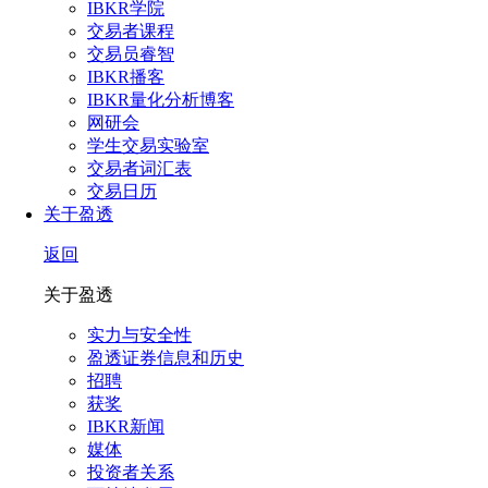
IBKR学院
交易者课程
交易员睿智
IBKR播客
IBKR量化分析博客
网研会
学生交易实验室
交易者词汇表
交易日历
关于盈透
返回
关于盈透
实力与安全性
盈透证券信息和历史
招聘
获奖
IBKR新闻
媒体
投资者关系