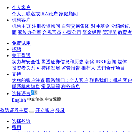
个人客户
个人、联名或IRA账户
家庭顾问
机构客户
机构主页
注册投资顾问
自营交易集团
对冲基金
介绍经纪
商
家族办公室
合规官员
小型公司
资金经理
管理员
教育者
免费试用
招聘
关于盈透
实力与安全性
盈透证券信息和历史
获奖
IBKR新闻
媒体
投资者关系
可持续发展
监管报告
推荐人
营销合作项目
支持
为您的账户注资
联系我们：个人客户
联系我们：机构客户
联系机构销售
常见问题
税务信息
选择语言
English
盈透证券主页
开立账户
登录
选择盈透
费用