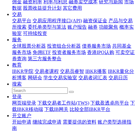
佣金
融资利率
利率与利息
融券卖空成本
研究与新闻
市场
数据
股票收益提升计划
其它费用
交易
交易平台
交易应用程序接口(API)
融资保证金
产品与交易
所搜索
委托单类型与算法
账户报告
融券
功能聚焦
概率实
验室
可持续投资
服务
全球股票分析器
投资组合分析器
债券服务市场
共同基金
服务市场
免佣ETF
投资者服务市场
香港IPO认购
可卖空证
券查询
第三方服务整合
教育
IBKR学院
交易者课程
交易员睿智
IBKR播客
IBKR量化分
析博客
网研会
学生交易实验室
交易者词汇表
交易日历
搜索
登录
网页端登录
下载交易者工作站(TWS)
下载盈透卓尚平台
下
载IBKR移动端
下载IB网关
比较全部IBKR平台
开立账户
开始申请
继续完成申请
需要提供的资料
账户类型选择指
南