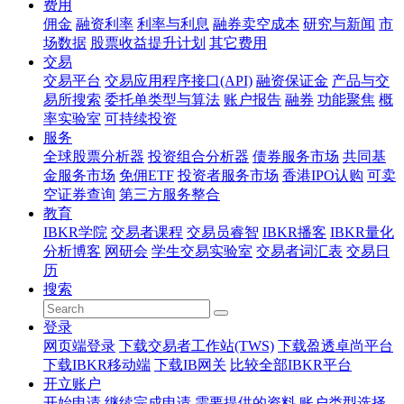
费用
佣金
融资利率
利率与利息
融券卖空成本
研究与新闻
市
场数据
股票收益提升计划
其它费用
交易
交易平台
交易应用程序接口(API)
融资保证金
产品与交
易所搜索
委托单类型与算法
账户报告
融券
功能聚焦
概
率实验室
可持续投资
服务
全球股票分析器
投资组合分析器
债券服务市场
共同基
金服务市场
免佣ETF
投资者服务市场
香港IPO认购
可卖
空证券查询
第三方服务整合
教育
IBKR学院
交易者课程
交易员睿智
IBKR播客
IBKR量化
分析博客
网研会
学生交易实验室
交易者词汇表
交易日
历
搜索
登录
网页端登录
下载交易者工作站(TWS)
下载盈透卓尚平台
下载IBKR移动端
下载IB网关
比较全部IBKR平台
开立账户
开始申请
继续完成申请
需要提供的资料
账户类型选择