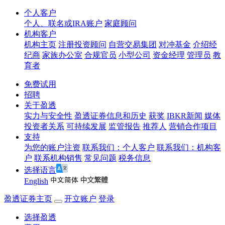
个人客户
个人、联名或IRA账户
家庭顾问
机构客户
机构主页
注册投资顾问
自营交易集团
对冲基金
介绍经
纪商
家族办公室
合规官员
小型公司
资金经理
管理员
教
育者
免费试用
招聘
关于盈透
实力与安全性
盈透证券信息和历史
获奖
IBKR新闻
媒体
投资者关系
可持续发展
监管报告
推荐人
营销合作项目
支持
为您的账户注资
联系我们：个人客户
联系我们：机构客
户
联系机构销售
常见问题
税务信息
选择语言
English
盈透证券主页
开立账户
登录
选择盈透