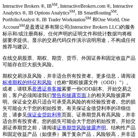
SM
Interactive Brokers ®, IB
, InteractiveBrokers.com ®, Interactive
SM
SM
Analytics ®, IB Options Analytics
, IB SmartRouting
,
SM
PortfolioAnalyst ®, IB Trader Workstation
和One World, One
SM
Account
是盈透证券有限公司(Interactive Brokers LLC)的服务
标示和/或注册商标。任何声明的证明文件和统计数据均将根
据要求提供。显示的交易代码仅作演示说明用途，不构成任何
推荐与建议。
在线交易股票、期权、期货、货币、外国证券和固定收益产品
可能存在巨大损失风险。
期权交易涉及风险，并非适合所有投资者。更多信息，请阅读
标准期权的特征和风险
（也称“期权披露文件（ODD）”）。
或者，请联系
盈透证券客服
索要一份ODD副本。开始交易之
前，客户必须阅读我们
警告和披露页面
上的相关风险披露声
明。保证金交易只适合可承受高风险的有经验投资者。您的损
失可能会大于您的初始投资。有关保证金借贷利率的详细信
息，请参见
保证金贷款利率
页面。证券期货具有高风险，并非
适合所有投资者。您的损失可能会大于您的初始投资。开始交
易证券期货之前，请阅读
证券期货风险披露声明
。结构性产品
和固定收益产品（如债券）属于复杂产品，风险较高，并非适