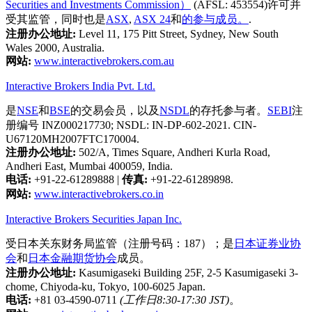
Securities and Investments Commission）
(AFSL: 453554)许可并
受其监管，同时也是
ASX
,
ASX 24
和
的参与成员。
.
注册办公地址:
Level 11, 175 Pitt Street, Sydney, New South
Wales 2000, Australia.
网站:
www.interactivebrokers.com.au
Interactive Brokers India Pvt. Ltd.
是
NSE
和
BSE
的交易会员，以及
NSDL
的存托参与者。
SEBI
注
册编号 INZ000217730; NSDL: IN-DP-602-2021. CIN-
U67120MH2007FTC170004.
注册办公地址:
502/A, Times Square, Andheri Kurla Road,
Andheri East, Mumbai 400059, India.
电话:
+91-22-61289888
|
传真:
+91-22-61289898.
网站:
www.interactivebrokers.co.in
Interactive Brokers Securities Japan Inc.
受日本关东财务局监管（注册号码：187）；是
日本证券业协
会
和
日本金融期货协会
成员。
注册办公地址:
Kasumigaseki Building 25F, 2-5 Kasumigaseki 3-
chome, Chiyoda-ku, Tokyo, 100-6025 Japan.
电话:
+81 03-4590-0711
(工作日8:30-17:30 JST)
。