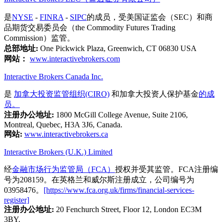
是
NYSE
-
FINRA
-
SIPC
的成员，受美国证监会（SEC）和商
品期货交易委员会（the Commodity Futures Trading
Commission）监管。
总部地址:
One Pickwick Plaza, Greenwich, CT 06830 USA
网站：
www.interactivebrokers.com
Interactive Brokers Canada Inc.
是
加拿大投资监管组织(CIRO)
和加拿大投资人保护基金
的成
员。
注册办公地址:
1800 McGill College Avenue, Suite 2106,
Montreal, Quebec, H3A 3J6, Canada.
网站:
www.interactivebrokers.ca
Interactive Brokers (U.K.) Limited
经
金融市场行为监管局（FCA）
授权并受其监管。FCA注册编
号为208159。在英格兰和威尔斯注册成立，公司编号为
03958476。
[https://www.fca.org.uk/firms/financial-services-
register]
注册办公地址:
20 Fenchurch Street, Floor 12, London EC3M
3BY.