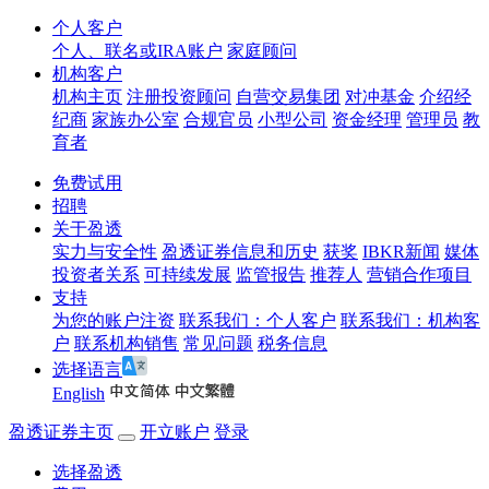
个人客户
个人、联名或IRA账户
家庭顾问
机构客户
机构主页
注册投资顾问
自营交易集团
对冲基金
介绍经
纪商
家族办公室
合规官员
小型公司
资金经理
管理员
教
育者
免费试用
招聘
关于盈透
实力与安全性
盈透证券信息和历史
获奖
IBKR新闻
媒体
投资者关系
可持续发展
监管报告
推荐人
营销合作项目
支持
为您的账户注资
联系我们：个人客户
联系我们：机构客
户
联系机构销售
常见问题
税务信息
选择语言
English
盈透证券主页
开立账户
登录
选择盈透