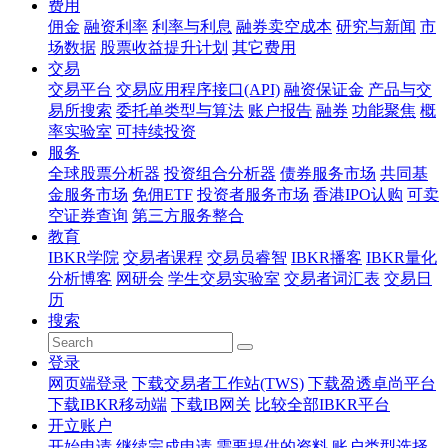
费用
佣金
融资利率
利率与利息
融券卖空成本
研究与新闻
市
场数据
股票收益提升计划
其它费用
交易
交易平台
交易应用程序接口(API)
融资保证金
产品与交
易所搜索
委托单类型与算法
账户报告
融券
功能聚焦
概
率实验室
可持续投资
服务
全球股票分析器
投资组合分析器
债券服务市场
共同基
金服务市场
免佣ETF
投资者服务市场
香港IPO认购
可卖
空证券查询
第三方服务整合
教育
IBKR学院
交易者课程
交易员睿智
IBKR播客
IBKR量化
分析博客
网研会
学生交易实验室
交易者词汇表
交易日
历
搜索
登录
网页端登录
下载交易者工作站(TWS)
下载盈透卓尚平台
下载IBKR移动端
下载IB网关
比较全部IBKR平台
开立账户
开始申请
继续完成申请
需要提供的资料
账户类型选择