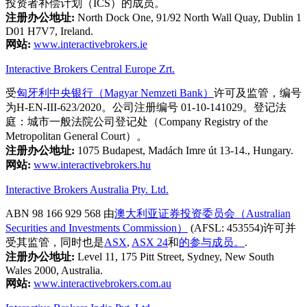
投资者补偿计划（ICS）的成员。
注册办公地址:
North Dock One, 91/92 North Wall Quay, Dublin 1
D01 H7V7, Ireland.
网站:
www.interactivebrokers.ie
Interactive Brokers Central Europe Zrt.
受
匈牙利中央银行（Magyar Nemzeti Bank）
许可及监管，编号
为H-EN-III-623/2020。公司注册编号 01-10-141029。登记法
庭：城市一般法院公司登记处（Company Registry of the
Metropolitan General Court）。
注册办公地址:
1075 Budapest, Madách Imre út 13-14., Hungary.
网站:
www.interactivebrokers.hu
Interactive Brokers Australia Pty. Ltd.
ABN 98 166 929 568 由
澳大利亚证券投资委员会（Australian
Securities and Investments Commission）
(AFSL: 453554)许可并
受其监管，同时也是
ASX
,
ASX 24
和
的参与成员。
.
注册办公地址:
Level 11, 175 Pitt Street, Sydney, New South
Wales 2000, Australia.
网站:
www.interactivebrokers.com.au