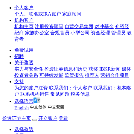
个人客户
个人、联名或IRA账户
家庭顾问
机构客户
机构主页
注册投资顾问
自营交易集团
对冲基金
介绍经
纪商
家族办公室
合规官员
小型公司
资金经理
管理员
教
育者
免费试用
招聘
关于盈透
实力与安全性
盈透证券信息和历史
获奖
IBKR新闻
媒体
投资者关系
可持续发展
监管报告
推荐人
营销合作项目
支持
为您的账户注资
联系我们：个人客户
联系我们：机构客
户
联系机构销售
常见问题
税务信息
选择语言
English
盈透证券主页
开立账户
登录
选择盈透