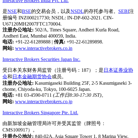
Interactive Brokers India Pvt. Ltd.
是
NSE
和
BSE
的交易会员，以及
NSDL
的存托参与者。
SEBI
注
册编号 INZ000217730; NSDL: IN-DP-602-2021. CIN-
U67120MH2007FTC170004.
注册办公地址:
502/A, Times Square, Andheri Kurla Road,
Andheri East, Mumbai 400059, India.
电话:
+91-22-61289888
|
传真:
+91-22-61289898.
网站:
www.interactivebrokers.co.in
Interactive Brokers Securities Japan Inc.
受日本关东财务局监管（注册号码：187）；是
日本证券业协
会
和
日本金融期货协会
成员。
注册办公地址:
Kasumigaseki Building 25F, 2-5 Kasumigaseki 3-
chome, Chiyoda-ku, Tokyo, 100-6025 Japan.
电话:
+81 03-4590-0711
(工作日8:30-17:30 JST)
。
网站:
www.interactivebrokers.co.jp
Interactive Brokers Singapore Pte. Ltd.
由新加坡金融管理局许可并受其监管（牌照号：
CMS100917）。
注册办公地址:
#40-02A, Asia Square Tower 1, 8 Marina View,