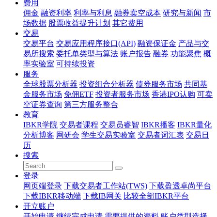
费用
佣金
融资利率
利率与利息
融券卖空成本
研究与新闻
市
场数据
股票收益提升计划
其它费用
交易
交易平台
交易应用程序接口(API)
融资保证金
产品与交
易所搜索
委托单类型与算法
账户报告
融券
功能聚焦
概
率实验室
可持续投资
服务
全球股票分析器
投资组合分析器
债券服务市场
共同基
金服务市场
免佣ETF
投资者服务市场
香港IPO认购
可卖
空证券查询
第三方服务整合
教育
IBKR学院
交易者课程
交易员睿智
IBKR播客
IBKR量化
分析博客
网研会
学生交易实验室
交易者词汇表
交易日
历
搜索
登录
网页端登录
下载交易者工作站(TWS)
下载盈透卓尚平台
下载IBKR移动端
下载IB网关
比较全部IBKR平台
开立账户
开始申请
继续完成申请
需要提供的资料
账户类型选择