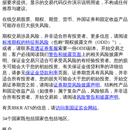
据要求提供。显示的交易代码仅作演示说明用途，不构成任何
推荐与建议。
在线交易股票、期权、期货、货币、外国证券和固定收益产品
可能存在巨大损失风险。
期权交易涉及风险，并非适合所有投资者。更多信息，请阅读
标准期权的特征和风险
（也称“期权披露文件（ODD）”）。
或者，请联系
盈透证券客服
索要一份ODD副本。开始交易之
前，客户必须阅读我们
警告和披露页面
上的相关风险披露声
明。保证金交易只适合可承受高风险的有经验投资者。您的损
失可能会大于您的初始投资。有关保证金借贷利率的详细信
息，请参见
保证金贷款利率
页面。证券期货具有高风险，并非
适合所有投资者。您的损失可能会大于您的初始投资。开始交
易证券期货之前，请阅读
证券期货风险披露声明
。结构性产品
和固定收益产品（如债券）属于复杂产品，风险较高，并非适
合所有投资者。开始交易前，请阅读
风险警告和披露声明
。
有关IBKR ATS的信息，请
访问美国证监会网站
。
34个国家既包括国家也包括地区。
账户