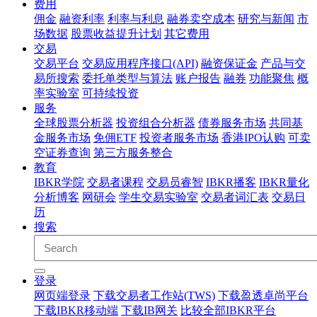
费用
佣金
融资利率
利率与利息
融券卖空成本
研究与新闻
市
场数据
股票收益提升计划
其它费用
交易
交易平台
交易应用程序接口(API)
融资保证金
产品与交
易所搜索
委托单类型与算法
账户报告
融券
功能聚焦
概
率实验室
可持续投资
服务
全球股票分析器
投资组合分析器
债券服务市场
共同基
金服务市场
免佣ETF
投资者服务市场
香港IPO认购
可卖
空证券查询
第三方服务整合
教育
IBKR学院
交易者课程
交易员睿智
IBKR播客
IBKR量化
分析博客
网研会
学生交易实验室
交易者词汇表
交易日
历
搜索
登录
网页端登录
下载交易者工作站(TWS)
下载盈透卓尚平台
下载IBKR移动端
下载IB网关
比较全部IBKR平台