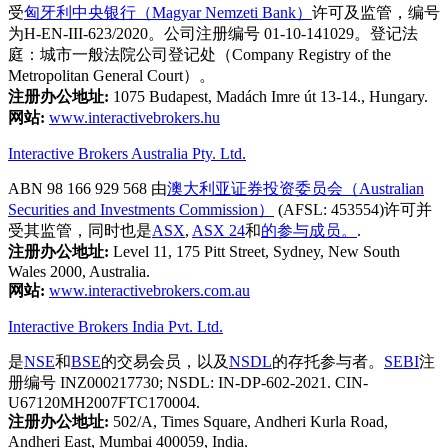
受
匈牙利中央银行（Magyar Nemzeti Bank）
许可及监管，编号
为H-EN-III-623/2020。公司注册编号 01-10-141029。登记法
庭：城市一般法院公司登记处（Company Registry of the
Metropolitan General Court）。
注册办公地址:
1075 Budapest, Madách Imre út 13-14., Hungary.
网站:
www.interactivebrokers.hu
Interactive Brokers Australia Pty. Ltd.
ABN 98 166 929 568 由
澳大利亚证券投资委员会（Australian
Securities and Investments Commission）
(AFSL: 453554)许可并
受其监管，同时也是
ASX
,
ASX 24
和
的参与成员。
.
注册办公地址:
Level 11, 175 Pitt Street, Sydney, New South
Wales 2000, Australia.
网站:
www.interactivebrokers.com.au
Interactive Brokers India Pvt. Ltd.
是
NSE
和
BSE
的交易会员，以及
NSDL
的存托参与者。
SEBI
注
册编号 INZ000217730; NSDL: IN-DP-602-2021. CIN-
U67120MH2007FTC170004.
注册办公地址:
502/A, Times Square, Andheri Kurla Road,
Andheri East, Mumbai 400059, India.