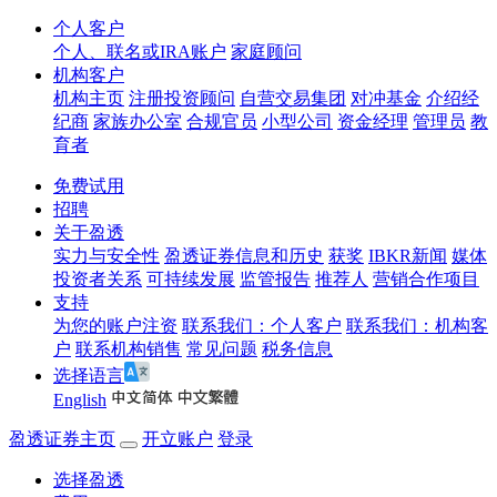
个人客户
个人、联名或IRA账户
家庭顾问
机构客户
机构主页
注册投资顾问
自营交易集团
对冲基金
介绍经
纪商
家族办公室
合规官员
小型公司
资金经理
管理员
教
育者
免费试用
招聘
关于盈透
实力与安全性
盈透证券信息和历史
获奖
IBKR新闻
媒体
投资者关系
可持续发展
监管报告
推荐人
营销合作项目
支持
为您的账户注资
联系我们：个人客户
联系我们：机构客
户
联系机构销售
常见问题
税务信息
选择语言
English
盈透证券主页
开立账户
登录
选择盈透