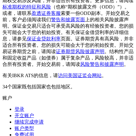
期权交易涉及风险，并非适合所有投资者。更多信息，请阅读
标准期权的特征和风险
（也称“期权披露文件（ODD）”）。
或者，请联系
盈透证券客服
索要一份ODD副本。开始交易之
前，客户必须阅读我们
警告和披露页面
上的相关风险披露声
明。保证金交易只适合可承受高风险的有经验投资者。您的损
失可能会大于您的初始投资。有关保证金借贷利率的详细信
息，请参见
保证金贷款利率
页面。证券期货具有高风险，并非
适合所有投资者。您的损失可能会大于您的初始投资。开始交
易证券期货之前，请阅读
证券期货风险披露声明
。结构性产品
和固定收益产品（如债券）属于复杂产品，风险较高，并非适
合所有投资者。开始交易前，请阅读
风险警告和披露声明
。
有关IBKR ATS的信息，请
访问美国证监会网站
。
34个国家既包括国家也包括地区。
账户
登录
开立账户
继续完成申请
账户类型
免费试用