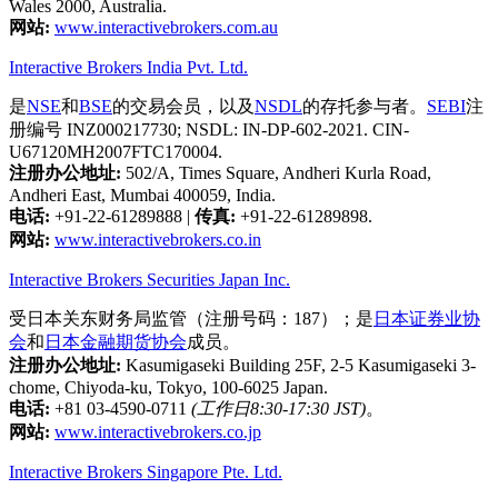
Wales 2000, Australia.
网站:
www.interactivebrokers.com.au
Interactive Brokers India Pvt. Ltd.
是
NSE
和
BSE
的交易会员，以及
NSDL
的存托参与者。
SEBI
注
册编号 INZ000217730; NSDL: IN-DP-602-2021. CIN-
U67120MH2007FTC170004.
注册办公地址:
502/A, Times Square, Andheri Kurla Road,
Andheri East, Mumbai 400059, India.
电话:
+91-22-61289888
|
传真:
+91-22-61289898.
网站:
www.interactivebrokers.co.in
Interactive Brokers Securities Japan Inc.
受日本关东财务局监管（注册号码：187）；是
日本证券业协
会
和
日本金融期货协会
成员。
注册办公地址:
Kasumigaseki Building 25F, 2-5 Kasumigaseki 3-
chome, Chiyoda-ku, Tokyo, 100-6025 Japan.
电话:
+81 03-4590-0711
(工作日8:30-17:30 JST)
。
网站:
www.interactivebrokers.co.jp
Interactive Brokers Singapore Pte. Ltd.