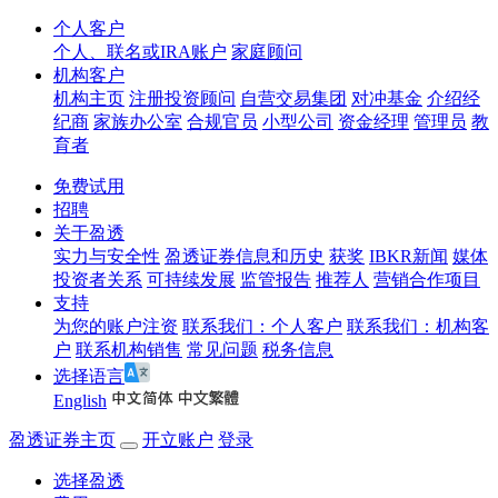
个人客户
个人、联名或IRA账户
家庭顾问
机构客户
机构主页
注册投资顾问
自营交易集团
对冲基金
介绍经
纪商
家族办公室
合规官员
小型公司
资金经理
管理员
教
育者
免费试用
招聘
关于盈透
实力与安全性
盈透证券信息和历史
获奖
IBKR新闻
媒体
投资者关系
可持续发展
监管报告
推荐人
营销合作项目
支持
为您的账户注资
联系我们：个人客户
联系我们：机构客
户
联系机构销售
常见问题
税务信息
选择语言
English
盈透证券主页
开立账户
登录
选择盈透