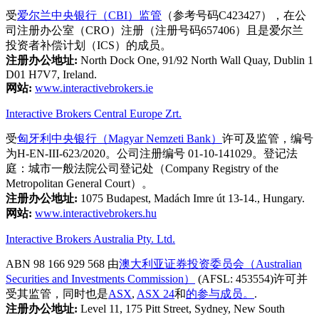
受
爱尔兰中央银行（CBI）监管
（参考号码C423427），在公
司注册办公室（CRO）注册（注册号码657406）且是爱尔兰
投资者补偿计划（ICS）的成员。
注册办公地址:
North Dock One, 91/92 North Wall Quay, Dublin 1
D01 H7V7, Ireland.
网站:
www.interactivebrokers.ie
Interactive Brokers Central Europe Zrt.
受
匈牙利中央银行（Magyar Nemzeti Bank）
许可及监管，编号
为H-EN-III-623/2020。公司注册编号 01-10-141029。登记法
庭：城市一般法院公司登记处（Company Registry of the
Metropolitan General Court）。
注册办公地址:
1075 Budapest, Madách Imre út 13-14., Hungary.
网站:
www.interactivebrokers.hu
Interactive Brokers Australia Pty. Ltd.
ABN 98 166 929 568 由
澳大利亚证券投资委员会（Australian
Securities and Investments Commission）
(AFSL: 453554)许可并
受其监管，同时也是
ASX
,
ASX 24
和
的参与成员。
.
注册办公地址:
Level 11, 175 Pitt Street, Sydney, New South