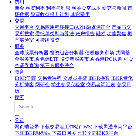
费用
佣金
融资利率
利率与利息
融券卖空成本
研究与新闻
市
场数据
股票收益提升计划
其它费用
交易
交易平台
交易应用程序接口(API)
融资保证金
产品与交
易所搜索
委托单类型与算法
账户报告
融券
功能聚焦
概
率实验室
可持续投资
服务
全球股票分析器
投资组合分析器
债券服务市场
共同基
金服务市场
免佣ETF
投资者服务市场
香港IPO认购
可卖
空证券查询
第三方服务整合
教育
IBKR学院
交易者课程
交易员睿智
IBKR播客
IBKR量化
分析博客
网研会
学生交易实验室
交易者词汇表
交易日
历
搜索
登录
网页端登录
下载交易者工作站(TWS)
下载盈透卓尚平台
下载IBKR移动端
下载IB网关
比较全部IBKR平台