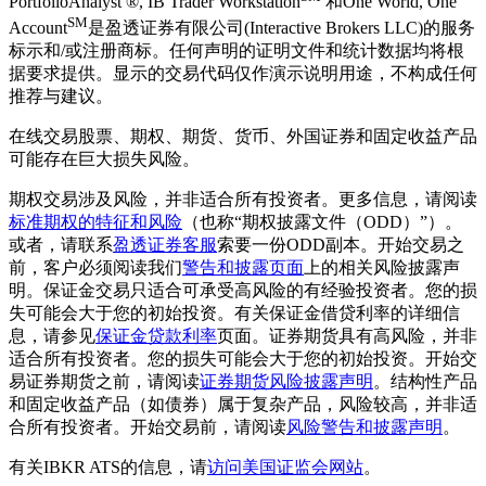
PortfolioAnalyst ®, IB Trader Workstation
和One World, One
SM
Account
是盈透证券有限公司(Interactive Brokers LLC)的服务
标示和/或注册商标。任何声明的证明文件和统计数据均将根
据要求提供。显示的交易代码仅作演示说明用途，不构成任何
推荐与建议。
在线交易股票、期权、期货、货币、外国证券和固定收益产品
可能存在巨大损失风险。
期权交易涉及风险，并非适合所有投资者。更多信息，请阅读
标准期权的特征和风险
（也称“期权披露文件（ODD）”）。
或者，请联系
盈透证券客服
索要一份ODD副本。开始交易之
前，客户必须阅读我们
警告和披露页面
上的相关风险披露声
明。保证金交易只适合可承受高风险的有经验投资者。您的损
失可能会大于您的初始投资。有关保证金借贷利率的详细信
息，请参见
保证金贷款利率
页面。证券期货具有高风险，并非
适合所有投资者。您的损失可能会大于您的初始投资。开始交
易证券期货之前，请阅读
证券期货风险披露声明
。结构性产品
和固定收益产品（如债券）属于复杂产品，风险较高，并非适
合所有投资者。开始交易前，请阅读
风险警告和披露声明
。
有关IBKR ATS的信息，请
访问美国证监会网站
。