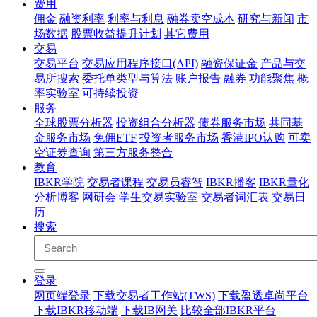
费用
佣金
融资利率
利率与利息
融券卖空成本
研究与新闻
市
场数据
股票收益提升计划
其它费用
交易
交易平台
交易应用程序接口(API)
融资保证金
产品与交
易所搜索
委托单类型与算法
账户报告
融券
功能聚焦
概
率实验室
可持续投资
服务
全球股票分析器
投资组合分析器
债券服务市场
共同基
金服务市场
免佣ETF
投资者服务市场
香港IPO认购
可卖
空证券查询
第三方服务整合
教育
IBKR学院
交易者课程
交易员睿智
IBKR播客
IBKR量化
分析博客
网研会
学生交易实验室
交易者词汇表
交易日
历
搜索
登录
网页端登录
下载交易者工作站(TWS)
下载盈透卓尚平台
下载IBKR移动端
下载IB网关
比较全部IBKR平台