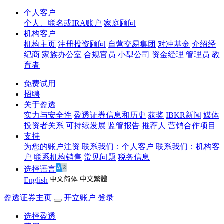
个人客户
个人、联名或IRA账户
家庭顾问
机构客户
机构主页
注册投资顾问
自营交易集团
对冲基金
介绍经
纪商
家族办公室
合规官员
小型公司
资金经理
管理员
教
育者
免费试用
招聘
关于盈透
实力与安全性
盈透证券信息和历史
获奖
IBKR新闻
媒体
投资者关系
可持续发展
监管报告
推荐人
营销合作项目
支持
为您的账户注资
联系我们：个人客户
联系我们：机构客
户
联系机构销售
常见问题
税务信息
选择语言
English
盈透证券主页
开立账户
登录
选择盈透