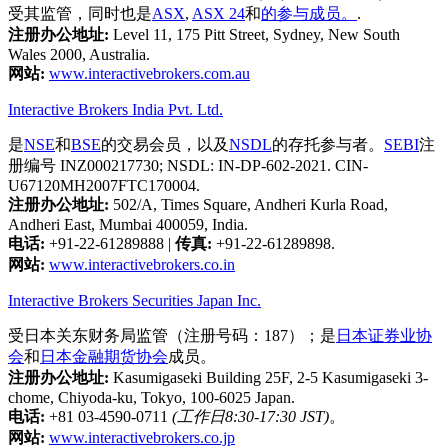
受其监管，同时也是
ASX
,
ASX 24
和
的参与成员。
.
注册办公地址:
Level 11, 175 Pitt Street, Sydney, New South
Wales 2000, Australia.
网站:
www.interactivebrokers.com.au
Interactive Brokers India Pvt. Ltd.
是
NSE
和
BSE
的交易会员，以及
NSDL
的存托参与者。
SEBI
注
册编号 INZ000217730; NSDL: IN-DP-602-2021. CIN-
U67120MH2007FTC170004.
注册办公地址:
502/A, Times Square, Andheri Kurla Road,
Andheri East, Mumbai 400059, India.
电话:
+91-22-61289888
|
传真:
+91-22-61289898.
网站:
www.interactivebrokers.co.in
Interactive Brokers Securities Japan Inc.
受日本关东财务局监管（注册号码：187）；是
日本证券业协
会
和
日本金融期货协会
成员。
注册办公地址:
Kasumigaseki Building 25F, 2-5 Kasumigaseki 3-
chome, Chiyoda-ku, Tokyo, 100-6025 Japan.
电话:
+81 03-4590-0711
(工作日8:30-17:30 JST)
。
网站:
www.interactivebrokers.co.jp