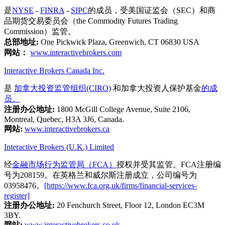
是
NYSE
-
FINRA
-
SIPC
的成员，受美国证监会（SEC）和商
品期货交易委员会（the Commodity Futures Trading
Commission）监管。
总部地址:
One Pickwick Plaza, Greenwich, CT 06830 USA
网站：
www.interactivebrokers.com
Interactive Brokers Canada Inc.
是
加拿大投资监管组织(CIRO)
和加拿大投资人保护基金
的成
员。
注册办公地址:
1800 McGill College Avenue, Suite 2106,
Montreal, Quebec, H3A 3J6, Canada.
网站:
www.interactivebrokers.ca
Interactive Brokers (U.K.) Limited
经
金融市场行为监管局（FCA）
授权并受其监管。FCA注册编
号为208159。在英格兰和威尔斯注册成立，公司编号为
03958476。
[https://www.fca.org.uk/firms/financial-services-
register]
注册办公地址:
20 Fenchurch Street, Floor 12, London EC3M
3BY.
网站:
www.interactivebrokers.co.uk