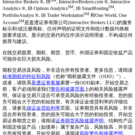
SM
Interactive Brokers ®, IB
, InteractiveBrokers.com ®, Interactive
SM
SM
Analytics ®, IB Options Analytics
, IB SmartRouting
,
SM
PortfolioAnalyst ®, IB Trader Workstation
和One World, One
SM
Account
是盈透证券有限公司(Interactive Brokers LLC)的服务
标示和/或注册商标。任何声明的证明文件和统计数据均将根
据要求提供。显示的交易代码仅作演示说明用途，不构成任何
推荐与建议。
在线交易股票、期权、期货、货币、外国证券和固定收益产品
可能存在巨大损失风险。
期权交易涉及风险，并非适合所有投资者。更多信息，请阅读
标准期权的特征和风险
（也称“期权披露文件（ODD）”）。
或者，请联系
盈透证券客服
索要一份ODD副本。开始交易之
前，客户必须阅读我们
警告和披露页面
上的相关风险披露声
明。保证金交易只适合可承受高风险的有经验投资者。您的损
失可能会大于您的初始投资。有关保证金借贷利率的详细信
息，请参见
保证金贷款利率
页面。证券期货具有高风险，并非
适合所有投资者。您的损失可能会大于您的初始投资。开始交
易证券期货之前，请阅读
证券期货风险披露声明
。结构性产品
和固定收益产品（如债券）属于复杂产品，风险较高，并非适
合所有投资者。开始交易前，请阅读
风险警告和披露声明
。