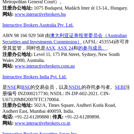
Metropolitan General Court）。
注册办公地址:
1075 Budapest, Madách Imre út 13-14., Hungary.
网站:
www.interactivebrokers.hu
Interactive Brokers Australia Pty. Ltd.
ABN 98 166 929 568 由
澳大利亚证券投资委员会（Australian
Securities and Investments Commission）
(AFSL: 453554)许可并
受其监管，同时也是
ASX
,
ASX 24
和
的参与成员。
.
注册办公地址:
Level 11, 175 Pitt Street, Sydney, New South
Wales 2000, Australia.
网站:
www.interactivebrokers.com.au
Interactive Brokers India Pvt. Ltd.
是
NSE
和
BSE
的交易会员，以及
NSDL
的存托参与者。
SEBI
注
册编号 INZ000217730; NSDL: IN-DP-602-2021. CIN-
U67120MH2007FTC170004.
注册办公地址:
502/A, Times Square, Andheri Kurla Road,
Andheri East, Mumbai 400059, India.
电话:
+91-22-61289888
|
传真:
+91-22-61289898.
网站:
www.interactivebrokers.co.in
Interactive Brokers Securities Japan Inc.