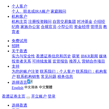
个人客户
个人、联名或IRA账户
家庭顾问
机构客户
机构主页
注册投资顾问
自营交易集团
对冲基金
介绍经
纪商
家族办公室
合规官员
小型公司
资金经理
管理员
教
育者
免费试用
招聘
关于盈透
实力与安全性
盈透证券信息和历史
获奖
IBKR新闻
媒体
投资者关系
可持续发展
监管报告
推荐人
营销合作项目
支持
为您的账户注资
联系我们：个人客户
联系我们：机构客
户
联系机构销售
常见问题
税务信息
选择语言
English
盈透证券主页
开立账户
登录
选择盈透