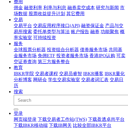
费用
佣金
融资利率
利率与利息
融券卖空成本
研究与新闻
市
场数据
股票收益提升计划
其它费用
交易
交易平台
交易应用程序接口(API)
融资保证金
产品与交
易所搜索
委托单类型与算法
账户报告
融券
功能聚焦
概
率实验室
可持续投资
服务
全球股票分析器
投资组合分析器
债券服务市场
共同基
金服务市场
免佣ETF
投资者服务市场
香港IPO认购
可卖
空证券查询
第三方服务整合
教育
IBKR学院
交易者课程
交易员睿智
IBKR播客
IBKR量化
分析博客
网研会
学生交易实验室
交易者词汇表
交易日
历
搜索
登录
网页端登录
下载交易者工作站(TWS)
下载盈透卓尚平台
下载IBKR移动端
下载IB网关
比较全部IBKR平台