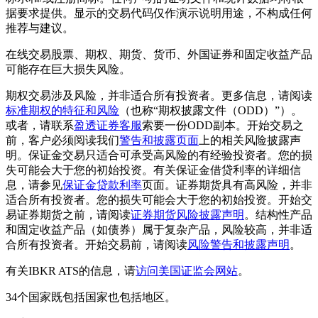
据要求提供。显示的交易代码仅作演示说明用途，不构成任何
推荐与建议。
在线交易股票、期权、期货、货币、外国证券和固定收益产品
可能存在巨大损失风险。
期权交易涉及风险，并非适合所有投资者。更多信息，请阅读
标准期权的特征和风险
（也称“期权披露文件（ODD）”）。
或者，请联系
盈透证券客服
索要一份ODD副本。开始交易之
前，客户必须阅读我们
警告和披露页面
上的相关风险披露声
明。保证金交易只适合可承受高风险的有经验投资者。您的损
失可能会大于您的初始投资。有关保证金借贷利率的详细信
息，请参见
保证金贷款利率
页面。证券期货具有高风险，并非
适合所有投资者。您的损失可能会大于您的初始投资。开始交
易证券期货之前，请阅读
证券期货风险披露声明
。结构性产品
和固定收益产品（如债券）属于复杂产品，风险较高，并非适
合所有投资者。开始交易前，请阅读
风险警告和披露声明
。
有关IBKR ATS的信息，请
访问美国证监会网站
。
34个国家既包括国家也包括地区。