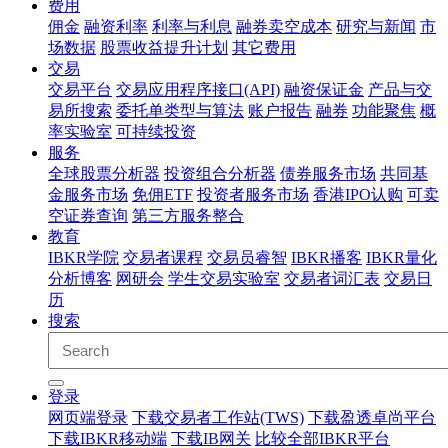
费用
佣金
融资利率
利率与利息
融券卖空成本
研究与新闻
市
场数据
股票收益提升计划
其它费用
交易
交易平台
交易应用程序接口(API)
融资保证金
产品与交
易所搜索
委托单类型与算法
账户报告
融券
功能聚焦
概
率实验室
可持续投资
服务
全球股票分析器
投资组合分析器
债券服务市场
共同基
金服务市场
免佣ETF
投资者服务市场
香港IPO认购
可卖
空证券查询
第三方服务整合
教育
IBKR学院
交易者课程
交易员睿智
IBKR播客
IBKR量化
分析博客
网研会
学生交易实验室
交易者词汇表
交易日
历
搜索
登录
网页端登录
下载交易者工作站(TWS)
下载盈透卓尚平台
下载IBKR移动端
下载IB网关
比较全部IBKR平台