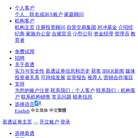
个人客户
个人、联名或IRA账户
家庭顾问
机构客户
机构主页
注册投资顾问
自营交易集团
对冲基金
介绍经
纪商
家族办公室
合规官员
小型公司
资金经理
管理员
教
育者
免费试用
招聘
关于盈透
实力与安全性
盈透证券信息和历史
获奖
IBKR新闻
媒体
投资者关系
可持续发展
监管报告
推荐人
营销合作项目
支持
为您的账户注资
联系我们：个人客户
联系我们：机构客
户
联系机构销售
常见问题
税务信息
选择语言
English
盈透证券主页
开立账户
登录
选择盈透