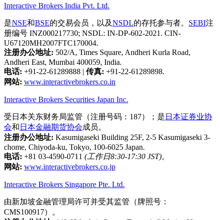
Interactive Brokers India Pvt. Ltd.
是
NSE
和
BSE
的交易会员，以及
NSDL
的存托参与者。
SEBI
注
册编号 INZ000217730; NSDL: IN-DP-602-2021. CIN-
U67120MH2007FTC170004.
注册办公地址:
502/A, Times Square, Andheri Kurla Road,
Andheri East, Mumbai 400059, India.
电话:
+91-22-61289888
|
传真:
+91-22-61289898.
网站:
www.interactivebrokers.co.in
Interactive Brokers Securities Japan Inc.
受日本关东财务局监管（注册号码：187）；是
日本证券业协
会
和
日本金融期货协会
成员。
注册办公地址:
Kasumigaseki Building 25F, 2-5 Kasumigaseki 3-
chome, Chiyoda-ku, Tokyo, 100-6025 Japan.
电话:
+81 03-4590-0711
(工作日8:30-17:30 JST)
。
网站:
www.interactivebrokers.co.jp
Interactive Brokers Singapore Pte. Ltd.
由新加坡金融管理局许可并受其监管（牌照号：
CMS100917）。