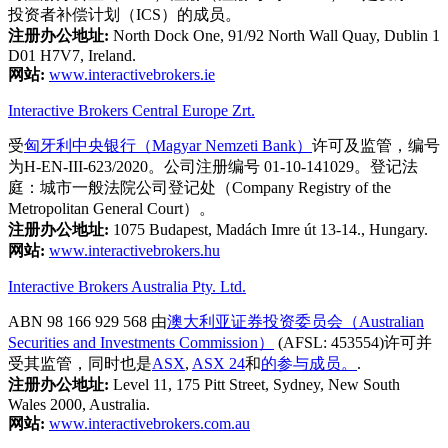
投资者补偿计划（ICS）的成员。
注册办公地址:
North Dock One, 91/92 North Wall Quay, Dublin 1
D01 H7V7, Ireland.
网站:
www.interactivebrokers.ie
Interactive Brokers Central Europe Zrt.
受
匈牙利中央银行（Magyar Nemzeti Bank）
许可及监管，编号
为H-EN-III-623/2020。公司注册编号 01-10-141029。登记法
庭：城市一般法院公司登记处（Company Registry of the
Metropolitan General Court）。
注册办公地址:
1075 Budapest, Madách Imre út 13-14., Hungary.
网站:
www.interactivebrokers.hu
Interactive Brokers Australia Pty. Ltd.
ABN 98 166 929 568 由
澳大利亚证券投资委员会（Australian
Securities and Investments Commission）
(AFSL: 453554)许可并
受其监管，同时也是
ASX
,
ASX 24
和
的参与成员。
.
注册办公地址:
Level 11, 175 Pitt Street, Sydney, New South
Wales 2000, Australia.
网站:
www.interactivebrokers.com.au