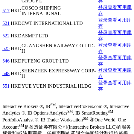
GROUP L
存
登录查看可用库
COSCO SHIPPING
517
HKD
INTERNATIONAL
存
登录查看可用库
521
HKD
CWT INTERNATIONAL LTD
存
登录查看可用库
522
HKD
ASMPT LTD
存
登录查看可用库
GUANGSHEN RAILWAY CO LTD-
525
HKD
H
存
登录查看可用库
546
HKD
FUFENG GROUP LTD
存
登录查看可用库
SHENZHEN EXPRESSWAY CORP-
548
HKD
H
存
登录查看可用库
551
HKD
YUE YUEN INDUSTRIAL HLDG
存
SM
Interactive Brokers ®, IB
, InteractiveBrokers.com ®, Interactive
SM
SM
Analytics ®, IB Options Analytics
, IB SmartRouting
,
SM
PortfolioAnalyst ®, IB Trader Workstation
和One World, One
SM
Account
是盈透证券有限公司(Interactive Brokers LLC)的服务
标示和/或注册商标。任何声明的证明文件和统计数据均将根