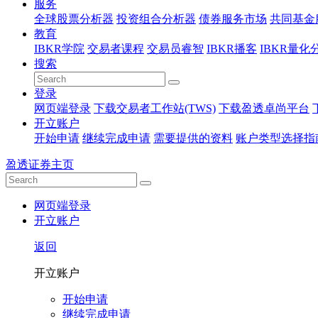
服务
全球股票分析器
投资组合分析器
债券服务市场
共同基金
教育
IBKR学院
交易者课程
交易员睿智
IBKR播客
IBKR量化
搜索
登录
网页端登录
下载交易者工作站(TWS)
下载盈透卓尚平台
开立账户
开始申请
继续完成申请
需要提供的资料
账户类型选择指
盈透证券主页
网页端登录
开立账户
返回
开立账户
开始申请
继续完成申请