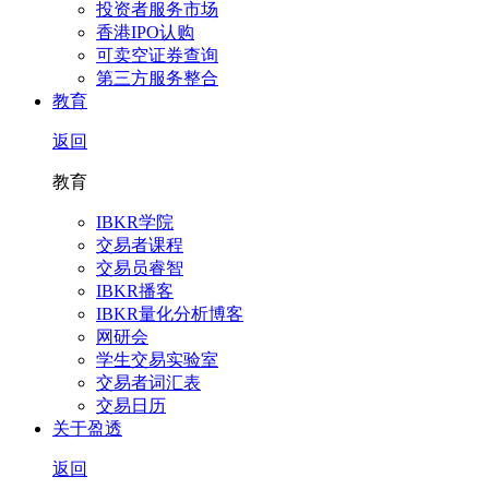
投资者服务市场
香港IPO认购
可卖空证券查询
第三方服务整合
教育
返回
教育
IBKR学院
交易者课程
交易员睿智
IBKR播客
IBKR量化分析博客
网研会
学生交易实验室
交易者词汇表
交易日历
关于盈透
返回