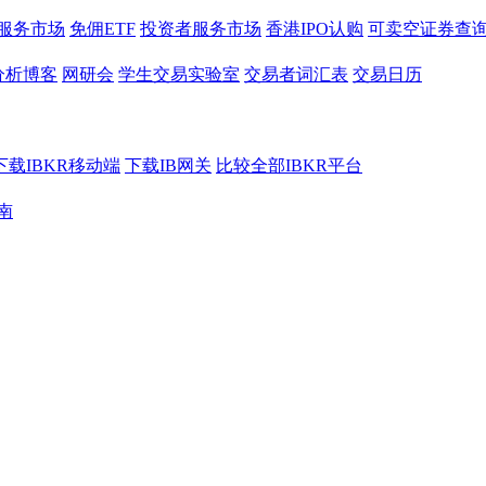
服务市场
免佣ETF
投资者服务市场
香港IPO认购
可卖空证券查
分析博客
网研会
学生交易实验室
交易者词汇表
交易日历
下载IBKR移动端
下载IB网关
比较全部IBKR平台
南