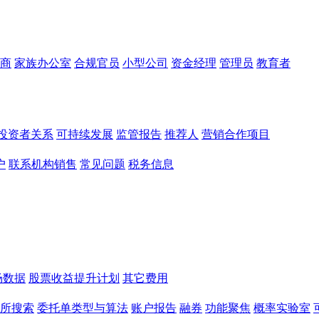
商
家族办公室
合规官员
小型公司
资金经理
管理员
教育者
投资者关系
可持续发展
监管报告
推荐人
营销合作项目
户
联系机构销售
常见问题
税务信息
场数据
股票收益提升计划
其它费用
所搜索
委托单类型与算法
账户报告
融券
功能聚焦
概率实验室