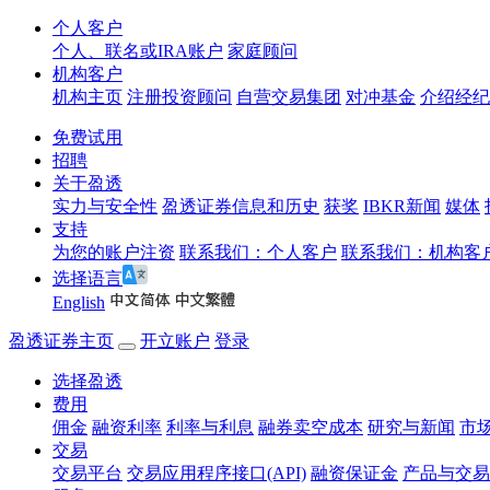
个人客户
个人、联名或IRA账户
家庭顾问
机构客户
机构主页
注册投资顾问
自营交易集团
对冲基金
介绍经纪
免费试用
招聘
关于盈透
实力与安全性
盈透证券信息和历史
获奖
IBKR新闻
媒体
支持
为您的账户注资
联系我们：个人客户
联系我们：机构客
选择语言
English
盈透证券主页
开立账户
登录
选择盈透
费用
佣金
融资利率
利率与利息
融券卖空成本
研究与新闻
市
交易
交易平台
交易应用程序接口(API)
融资保证金
产品与交易