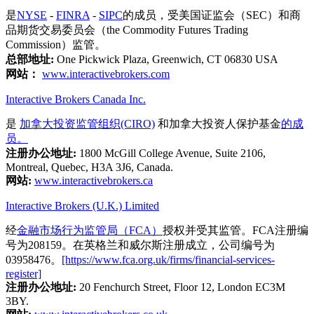
是
NYSE
-
FINRA
-
SIPC
的成员，受美国证监会（SEC）和商
品期货交易委员会（the Commodity Futures Trading
Commission）监管。
总部地址:
One Pickwick Plaza, Greenwich, CT 06830 USA
网站：
www.interactivebrokers.com
Interactive Brokers Canada Inc.
是
加拿大投资监管组织(CIRO)
和加拿大投资人保护基金
的成
员。
注册办公地址:
1800 McGill College Avenue, Suite 2106,
Montreal, Quebec, H3A 3J6, Canada.
网站:
www.interactivebrokers.ca
Interactive Brokers (U.K.) Limited
经
金融市场行为监管局（FCA）
授权并受其监管。FCA注册编
号为208159。在英格兰和威尔斯注册成立，公司编号为
03958476。
[https://www.fca.org.uk/firms/financial-services-
register]
注册办公地址:
20 Fenchurch Street, Floor 12, London EC3M
3BY.