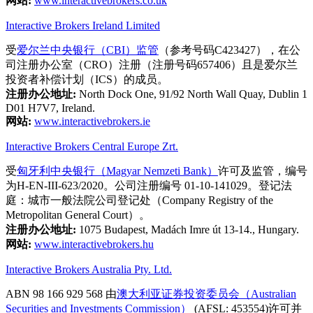
网站:
www.interactivebrokers.co.uk
Interactive Brokers Ireland Limited
受
爱尔兰中央银行（CBI）监管
（参考号码C423427），在公
司注册办公室（CRO）注册（注册号码657406）且是爱尔兰
投资者补偿计划（ICS）的成员。
注册办公地址:
North Dock One, 91/92 North Wall Quay, Dublin 1
D01 H7V7, Ireland.
网站:
www.interactivebrokers.ie
Interactive Brokers Central Europe Zrt.
受
匈牙利中央银行（Magyar Nemzeti Bank）
许可及监管，编号
为H-EN-III-623/2020。公司注册编号 01-10-141029。登记法
庭：城市一般法院公司登记处（Company Registry of the
Metropolitan General Court）。
注册办公地址:
1075 Budapest, Madách Imre út 13-14., Hungary.
网站:
www.interactivebrokers.hu
Interactive Brokers Australia Pty. Ltd.
ABN 98 166 929 568 由
澳大利亚证券投资委员会（Australian
Securities and Investments Commission）
(AFSL: 453554)许可并