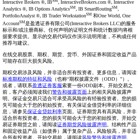
SM
Interactive Brokers ®, IB
, InteractiveBrokers.com ®, Interactive
SM
SM
Analytics ®, IB Options Analytics
, IB SmartRouting
,
SM
PortfolioAnalyst ®, IB Trader Workstation
和One World, One
SM
Account
是盈透证券有限公司(Interactive Brokers LLC)的服务
标示和/或注册商标。任何声明的证明文件和统计数据均将根
据要求提供。显示的交易代码仅作演示说明用途，不构成任何
推荐与建议。
在线交易股票、期权、期货、货币、外国证券和固定收益产品
可能存在巨大损失风险。
期权交易涉及风险，并非适合所有投资者。更多信息，请阅读
标准期权的特征和风险
（也称“期权披露文件（ODD）”）。
或者，请联系
盈透证券客服
索要一份ODD副本。开始交易之
前，客户必须阅读我们
警告和披露页面
上的相关风险披露声
明。保证金交易只适合可承受高风险的有经验投资者。您的损
失可能会大于您的初始投资。有关保证金借贷利率的详细信
息，请参见
保证金贷款利率
页面。证券期货具有高风险，并非
适合所有投资者。您的损失可能会大于您的初始投资。开始交
易证券期货之前，请阅读
证券期货风险披露声明
。结构性产品
和固定收益产品（如债券）属于复杂产品，风险较高，并非适
合所有投资者。开始交易前，请阅读
风险警告和披露声明
。