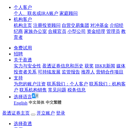
个人客户
个人、联名或IRA账户
家庭顾问
机构客户
机构主页
注册投资顾问
自营交易集团
对冲基金
介绍经
纪商
家族办公室
合规官员
小型公司
资金经理
管理员
教
育者
免费试用
招聘
关于盈透
实力与安全性
盈透证券信息和历史
获奖
IBKR新闻
媒体
投资者关系
可持续发展
监管报告
推荐人
营销合作项目
支持
为您的账户注资
联系我们：个人客户
联系我们：机构客
户
联系机构销售
常见问题
税务信息
选择语言
English
盈透证券主页
开立账户
登录
选择盈透