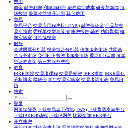
费用
佣金
融资利率
利率与利息
融券卖空成本
研究与新闻
市
场数据
股票收益提升计划
其它费用
交易
交易平台
交易应用程序接口(API)
融资保证金
产品与交
易所搜索
委托单类型与算法
账户报告
融券
功能聚焦
概
率实验室
可持续投资
服务
全球股票分析器
投资组合分析器
债券服务市场
共同基
金服务市场
免佣ETF
投资者服务市场
香港IPO认购
可卖
空证券查询
第三方服务整合
教育
IBKR学院
交易者课程
交易员睿智
IBKR播客
IBKR量化
分析博客
网研会
学生交易实验室
交易者词汇表
交易日
历
搜索
登录
网页端登录
下载交易者工作站(TWS)
下载盈透卓尚平台
下载IBKR移动端
下载IB网关
比较全部IBKR平台
开立账户
开始申请
继续完成申请
需要提供的资料
账户类型选择