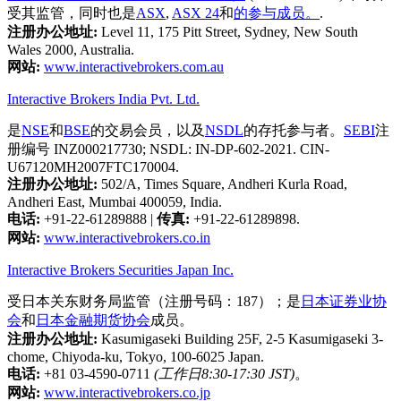
受其监管，同时也是
ASX
,
ASX 24
和
的参与成员。
.
注册办公地址:
Level 11, 175 Pitt Street, Sydney, New South
Wales 2000, Australia.
网站:
www.interactivebrokers.com.au
Interactive Brokers India Pvt. Ltd.
是
NSE
和
BSE
的交易会员，以及
NSDL
的存托参与者。
SEBI
注
册编号 INZ000217730; NSDL: IN-DP-602-2021. CIN-
U67120MH2007FTC170004.
注册办公地址:
502/A, Times Square, Andheri Kurla Road,
Andheri East, Mumbai 400059, India.
电话:
+91-22-61289888
|
传真:
+91-22-61289898.
网站:
www.interactivebrokers.co.in
Interactive Brokers Securities Japan Inc.
受日本关东财务局监管（注册号码：187）；是
日本证券业协
会
和
日本金融期货协会
成员。
注册办公地址:
Kasumigaseki Building 25F, 2-5 Kasumigaseki 3-
chome, Chiyoda-ku, Tokyo, 100-6025 Japan.
电话:
+81 03-4590-0711
(工作日8:30-17:30 JST)
。
网站:
www.interactivebrokers.co.jp