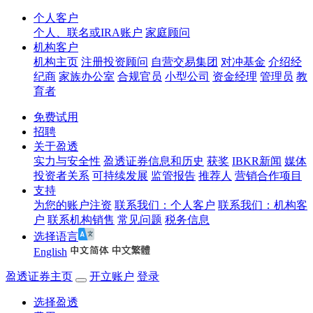
个人客户
个人、联名或IRA账户
家庭顾问
机构客户
机构主页
注册投资顾问
自营交易集团
对冲基金
介绍经
纪商
家族办公室
合规官员
小型公司
资金经理
管理员
教
育者
免费试用
招聘
关于盈透
实力与安全性
盈透证券信息和历史
获奖
IBKR新闻
媒体
投资者关系
可持续发展
监管报告
推荐人
营销合作项目
支持
为您的账户注资
联系我们：个人客户
联系我们：机构客
户
联系机构销售
常见问题
税务信息
选择语言
English
盈透证券主页
开立账户
登录
选择盈透