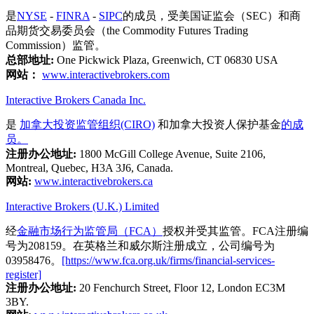
是
NYSE
-
FINRA
-
SIPC
的成员，受美国证监会（SEC）和商
品期货交易委员会（the Commodity Futures Trading
Commission）监管。
总部地址:
One Pickwick Plaza, Greenwich, CT 06830 USA
网站：
www.interactivebrokers.com
Interactive Brokers Canada Inc.
是
加拿大投资监管组织(CIRO)
和加拿大投资人保护基金
的成
员。
注册办公地址:
1800 McGill College Avenue, Suite 2106,
Montreal, Quebec, H3A 3J6, Canada.
网站:
www.interactivebrokers.ca
Interactive Brokers (U.K.) Limited
经
金融市场行为监管局（FCA）
授权并受其监管。FCA注册编
号为208159。在英格兰和威尔斯注册成立，公司编号为
03958476。
[https://www.fca.org.uk/firms/financial-services-
register]
注册办公地址:
20 Fenchurch Street, Floor 12, London EC3M
3BY.