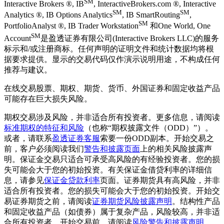
SM
Interactive Brokers ®, IB
, InteractiveBrokers.com ®, Interactive
SM
SM
Analytics ®, IB Options Analytics
, IB SmartRouting
,
SM
PortfolioAnalyst ®, IB Trader Workstation
和One World, One
SM
Account
是盈透证券有限公司(Interactive Brokers LLC)的服务
标示和/或注册商标。任何声明的证明文件和统计数据均将根
据要求提供。显示的交易代码仅作演示说明用途，不构成任何
推荐与建议。
在线交易股票、期权、期货、货币、外国证券和固定收益产品
可能存在巨大损失风险。
期权交易涉及风险，并非适合所有投资者。更多信息，请阅读
标准期权的特征和风险
（也称“期权披露文件（ODD）”）。
或者，请联系
盈透证券客服
索要一份ODD副本。开始交易之
前，客户必须阅读我们
警告和披露页面
上的相关风险披露声
明。保证金交易只适合可承受高风险的有经验投资者。您的损
失可能会大于您的初始投资。有关保证金借贷利率的详细信
息，请参见
保证金贷款利率
页面。证券期货具有高风险，并非
适合所有投资者。您的损失可能会大于您的初始投资。开始交
易证券期货之前，请阅读
证券期货风险披露声明
。结构性产品
和固定收益产品（如债券）属于复杂产品，风险较高，并非适
合所有投资者。开始交易前，请阅读
风险警告和披露声明
。