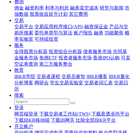
费用
佣金
融资利率
利率与利息
融券卖空成本
研究与新闻
市
场数据
股票收益提升计划
其它费用
交易
交易平台
交易应用程序接口(API)
融资保证金
产品与交
易所搜索
委托单类型与算法
账户报告
融券
功能聚焦
概
率实验室
可持续投资
服务
全球股票分析器
投资组合分析器
债券服务市场
共同基
金服务市场
免佣ETF
投资者服务市场
香港IPO认购
可卖
空证券查询
第三方服务整合
教育
IBKR学院
交易者课程
交易员睿智
IBKR播客
IBKR量化
分析博客
网研会
学生交易实验室
交易者词汇表
交易日
历
搜索
登录
网页端登录
下载交易者工作站(TWS)
下载盈透卓尚平台
下载IBKR移动端
下载IB网关
比较全部IBKR平台
开立账户
开始申请
继续完成申请
需要提供的资料
账户类型选择