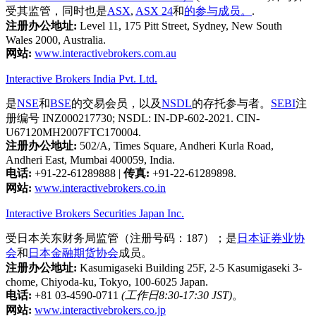
受其监管，同时也是
ASX
,
ASX 24
和
的参与成员。
.
注册办公地址:
Level 11, 175 Pitt Street, Sydney, New South
Wales 2000, Australia.
网站:
www.interactivebrokers.com.au
Interactive Brokers India Pvt. Ltd.
是
NSE
和
BSE
的交易会员，以及
NSDL
的存托参与者。
SEBI
注
册编号 INZ000217730; NSDL: IN-DP-602-2021. CIN-
U67120MH2007FTC170004.
注册办公地址:
502/A, Times Square, Andheri Kurla Road,
Andheri East, Mumbai 400059, India.
电话:
+91-22-61289888
|
传真:
+91-22-61289898.
网站:
www.interactivebrokers.co.in
Interactive Brokers Securities Japan Inc.
受日本关东财务局监管（注册号码：187）；是
日本证券业协
会
和
日本金融期货协会
成员。
注册办公地址:
Kasumigaseki Building 25F, 2-5 Kasumigaseki 3-
chome, Chiyoda-ku, Tokyo, 100-6025 Japan.
电话:
+81 03-4590-0711
(工作日8:30-17:30 JST)
。
网站:
www.interactivebrokers.co.jp