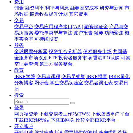
费用
佣金
融资利率
利率与利息
融券卖空成本
研究与新闻
市
场数据
股票收益提升计划
其它费用
交易
交易平台
交易应用程序接口(API)
融资保证金
产品与交
易所搜索
委托单类型与算法
账户报告
融券
功能聚焦
概
率实验室
可持续投资
服务
全球股票分析器
投资组合分析器
债券服务市场
共同基
金服务市场
免佣ETF
投资者服务市场
香港IPO认购
可卖
空证券查询
第三方服务整合
教育
IBKR学院
交易者课程
交易员睿智
IBKR播客
IBKR量化
分析博客
网研会
学生交易实验室
交易者词汇表
交易日
历
搜索
登录
网页端登录
下载交易者工作站(TWS)
下载盈透卓尚平台
下载IBKR移动端
下载IB网关
比较全部IBKR平台
开立账户
开始申请
继续完成申请
需要提供的资料
账户类型选择