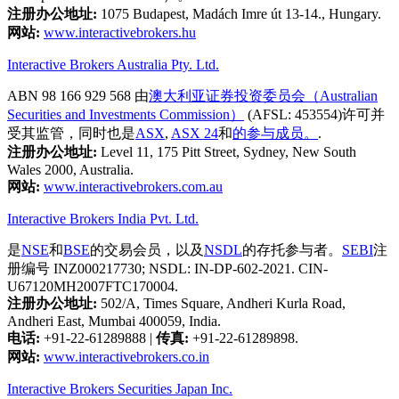
注册办公地址:
1075 Budapest, Madách Imre út 13-14., Hungary.
网站:
www.interactivebrokers.hu
Interactive Brokers Australia Pty. Ltd.
ABN 98 166 929 568 由
澳大利亚证券投资委员会（Australian
Securities and Investments Commission）
(AFSL: 453554)许可并
受其监管，同时也是
ASX
,
ASX 24
和
的参与成员。
.
注册办公地址:
Level 11, 175 Pitt Street, Sydney, New South
Wales 2000, Australia.
网站:
www.interactivebrokers.com.au
Interactive Brokers India Pvt. Ltd.
是
NSE
和
BSE
的交易会员，以及
NSDL
的存托参与者。
SEBI
注
册编号 INZ000217730; NSDL: IN-DP-602-2021. CIN-
U67120MH2007FTC170004.
注册办公地址:
502/A, Times Square, Andheri Kurla Road,
Andheri East, Mumbai 400059, India.
电话:
+91-22-61289888
|
传真:
+91-22-61289898.
网站:
www.interactivebrokers.co.in
Interactive Brokers Securities Japan Inc.