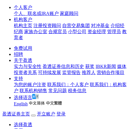
个人客户
个人、联名或IRA账户
家庭顾问
机构客户
机构主页
注册投资顾问
自营交易集团
对冲基金
介绍经
纪商
家族办公室
合规官员
小型公司
资金经理
管理员
教
育者
免费试用
招聘
关于盈透
实力与安全性
盈透证券信息和历史
获奖
IBKR新闻
媒体
投资者关系
可持续发展
监管报告
推荐人
营销合作项目
支持
为您的账户注资
联系我们：个人客户
联系我们：机构客
户
联系机构销售
常见问题
税务信息
选择语言
English
盈透证券主页
开立账户
登录
选择盈透