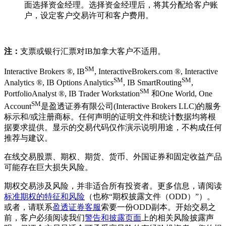
面选择资金经理。选择资金经理后，将其分配给客户账
户，设定客户交易许可和客户费用。
注：
支票或银行汇票对IB加拿大客户不适用。
SM
Interactive Brokers ®, IB
, InteractiveBrokers.com ®, Interactive
SM
SM
Analytics ®, IB Options Analytics
, IB SmartRouting
,
SM
PortfolioAnalyst ®, IB Trader Workstation
和One World, One
SM
Account
是盈透证券有限公司(Interactive Brokers LLC)的服务
标示和/或注册商标。任何声明的证明文件和统计数据均将根
据要求提供。显示的交易代码仅作演示说明用途，不构成任何
推荐与建议。
在线交易股票、期权、期货、货币、外国证券和固定收益产品
可能存在巨大损失风险。
期权交易涉及风险，并非适合所有投资者。更多信息，请阅读
标准期权的特征和风险
（也称“期权披露文件（ODD）”）。
或者，请联系
盈透证券客服
索要一份ODD副本。开始交易之
前，客户必须阅读我们
警告和披露页面
上的相关风险披露声