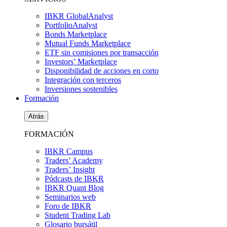
IBKR GlobalAnalyst
PortfolioAnalyst
Bonds Marketplace
Mutual Funds Marketplace
ETF sin comisiones por transacción
Investors’ Marketplace
Disponibilidad de acciones en corto
Integración con terceros
Inversiones sostenibles
Formación
Atrás
FORMACIÓN
IBKR Campus
Traders’ Academy
Traders’ Insight
Pódcasts de IBKR
IBKR Quant Blog
Seminarios web
Foro de IBKR
Student Trading Lab
Glosario bursátil