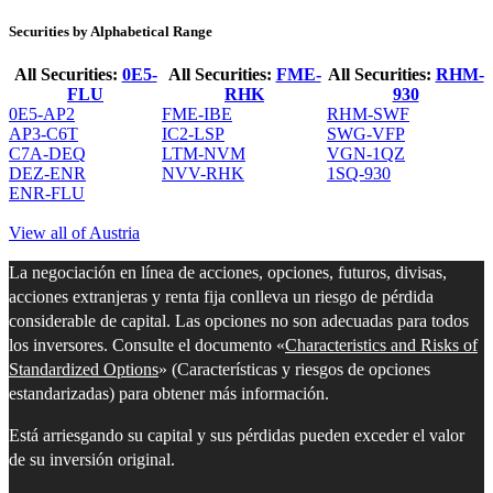
Securities by Alphabetical Range
All Securities:
0E5-
All Securities:
FME-
All Securities:
RHM-
FLU
RHK
930
0E5-AP2
FME-IBE
RHM-SWF
AP3-C6T
IC2-LSP
SWG-VFP
C7A-DEQ
LTM-NVM
VGN-1QZ
DEZ-ENR
NVV-RHK
1SQ-930
ENR-FLU
View all of Austria
La negociación en línea de acciones, opciones, futuros, divisas,
acciones extranjeras y renta fija conlleva un riesgo de pérdida
considerable de capital. Las opciones no son adecuadas para todos
los inversores. Consulte el documento «
Characteristics and Risks of
Standardized Options
» (Características y riesgos de opciones
estandarizadas) para obtener más información.
Está arriesgando su capital y sus pérdidas pueden exceder el valor
de su inversión original.