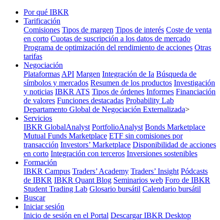
Por qué IBKR
Tarificación
Comisiones
Tipos de margen
Tipos de interés
Coste de venta
en corto
Cuotas de suscripción a los datos de mercado
Programa de optimización del rendimiento de acciones
Otras
tarifas
Negociación
Plataformas
API
Margen
Integración de Ia
Búsqueda de
símbolos y mercados
Resumen de los productos
Investigación
y noticias
IBKR ATS
Tipos de órdenes
Informes
Financiación
de valores
Funciones destacadas
Probability Lab
Departamento Global de Negociación Externalizada
>
Servicios
IBKR GlobalAnalyst
PortfolioAnalyst
Bonds Marketplace
Mutual Funds Marketplace
ETF sin comisiones por
transacción
Investors’ Marketplace
Disponibilidad de acciones
en corto
Integración con terceros
Inversiones sostenibles
Formación
IBKR Campus
Traders’ Academy
Traders’ Insight
Pódcasts
de IBKR
IBKR Quant Blog
Seminarios web
Foro de IBKR
Student Trading Lab
Glosario bursátil
Calendario bursátil
Buscar
Iniciar sesión
Inicio de sesión en el Portal
Descargar IBKR Desktop