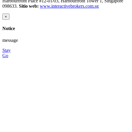
Harbourfront Place #12-01/03, Harbourfront Tower 1, Singapore
098633.
Sitio web:
www.interactivebrokers.com.sg
×
Notice
message
Stay
Go