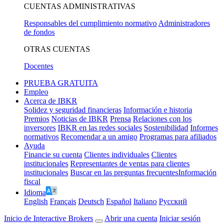
CUENTAS ADMINISTRATIVAS
Responsables del cumplimiento normativo
Administradores
de fondos
OTRAS CUENTAS
Docentes
PRUEBA GRATUITA
Empleo
Acerca de IBKR
Solidez y seguridad financieras
Información e historia
Premios
Noticias de IBKR
Prensa
Relaciones con los
inversores
IBKR en las redes sociales
Sostenibilidad
Informes
normativos
Recomendar a un amigo
Programas para afiliados
Ayuda
Financie su cuenta
Clientes individuales
Clientes
institucionales
Representantes de ventas para clientes
institucionales
Buscar en las preguntas frecuentes
Información
fiscal
Idioma
English
Français
Deutsch
Español
Italiano
Pусский
Inicio de Interactive Brokers
Abrir una cuenta
Iniciar sesión