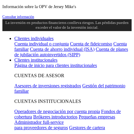
Información sobre la OPV de Jersey Mike's
Consultar información
La inversión en productos financieros conlleva riesgos. Las pérdidas pueden
exceder el valor de la inversión inicial.
Clientes individuales
Cuenta individual o conjunta
Cuenta de fideicomiso
Cuenta
familiar
Cuenta de ahorro individual (ISA)
Cuenta de planes
de jubilación autoinvertidos (SIPP)
Clientes institucionales
Página de inicio para clientes institucionales
CUENTAS DE ASESOR
Asesores de inversiones registrados
Gestión del patrimonio
familiar
CUENTAS INSTITUCIONALES
Operadores de negociación por cuenta propia
Fondos de
cobertura
Brókeres introductorios
Pequeñas empresas
Administrador full-service
para proveedores de seguros
Gestores de cartera