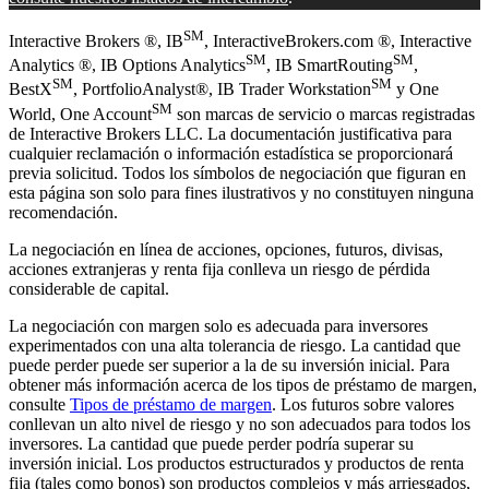
SM
Interactive Brokers ®, IB
, InteractiveBrokers.com ®, Interactive
SM
SM
Analytics ®, IB Options Analytics
, IB SmartRouting
,
SM
SM
BestX
, PortfolioAnalyst®, IB Trader Workstation
y One
SM
World, One Account
son marcas de servicio o marcas registradas
de Interactive Brokers LLC. La documentación justificativa para
cualquier reclamación o información estadística se proporcionará
previa solicitud. Todos los símbolos de negociación que figuran en
esta página son solo para fines ilustrativos y no constituyen ninguna
recomendación.
La negociación en línea de acciones, opciones, futuros, divisas,
acciones extranjeras y renta fija conlleva un riesgo de pérdida
considerable de capital.
La negociación con margen solo es adecuada para inversores
experimentados con una alta tolerancia de riesgo. La cantidad que
puede perder puede ser superior a la de su inversión inicial. Para
obtener más información acerca de los tipos de préstamo de margen,
consulte
Tipos de préstamo de margen
. Los futuros sobre valores
conllevan un alto nivel de riesgo y no son adecuados para todos los
inversores. La cantidad que puede perder podría superar su
inversión inicial. Los productos estructurados y productos de renta
fija (tales como bonos) son productos complejos y más arriesgados,