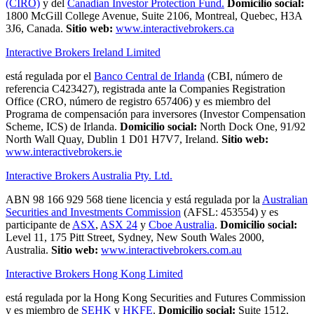
(CIRO)
y del
Canadian Investor Protection Fund.
Domicilio social:
1800 McGill College Avenue, Suite 2106, Montreal, Quebec, H3A
3J6, Canada.
Sitio web:
www.interactivebrokers.ca
Interactive Brokers Ireland Limited
está regulada por el
Banco Central de Irlanda
(CBI, número de
referencia C423427), registrada ante la Companies Registration
Office (CRO, número de registro 657406) y es miembro del
Programa de compensación para inversores (Investor Compensation
Scheme, ICS) de Irlanda.
Domicilio social:
North Dock One, 91/92
North Wall Quay, Dublin 1 D01 H7V7, Ireland.
Sitio web:
www.interactivebrokers.ie
Interactive Brokers Australia Pty. Ltd.
ABN 98 166 929 568 tiene licencia y está regulada por la
Australian
Securities and Investments Commission
(AFSL: 453554) y es
participante de
ASX
,
ASX 24
y
Cboe Australia
.
Domicilio social:
Level 11, 175 Pitt Street, Sydney, New South Wales 2000,
Australia.
Sitio web:
www.interactivebrokers.com.au
Interactive Brokers Hong Kong Limited
está regulada por la Hong Kong Securities and Futures Commission
y es miembro de
SEHK
y
HKFE
.
Domicilio social:
Suite 1512,