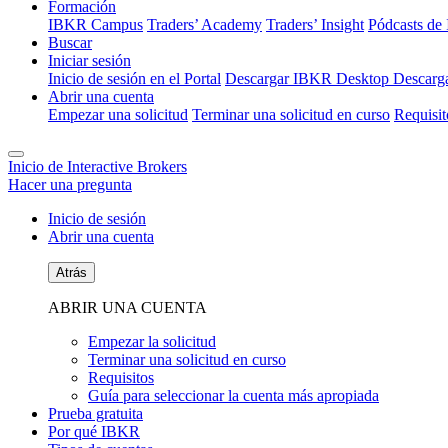
Formación
IBKR Campus
Traders’ Academy
Traders’ Insight
Pódcasts d
Buscar
Iniciar sesión
Inicio de sesión en el Portal
Descargar IBKR Desktop
Descarga
Abrir una cuenta
Empezar una solicitud
Terminar una solicitud en curso
Requisit
Inicio de Interactive Brokers
Hacer una pregunta
Inicio de sesión
Abrir una cuenta
Atrás
ABRIR UNA CUENTA
Empezar la solicitud
Terminar una solicitud en curso
Requisitos
Guía para seleccionar la cuenta más apropiada
Prueba gratuita
Por qué IBKR