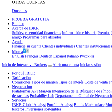
OTRAS CUENTAS
Docentes
PRUEBA GRATUITA
Empleo
Acerca de IBKR
Solidez y seguridad financieras
Información e historia
Premios
amigo
Programas para afiliados
Ayuda
Financie su cuenta
Clientes individuales
Clientes institucionales
Idioma
English
Français
Deutsch
Español
Italiano
Pусский
Inicio de Interactive Brokers
Abrir una cuenta
Iniciar sesión
Por qué IBKR
Tarificación
Comisiones
Tipos de margen
Tipos de interés
Coste de venta en
Negociación
Plataformas
API
Margen
Integración de Ia
Búsqueda de símbol
destacadas
Probability Lab
Departamento Global de Negociació
Servicios
IBKR GlobalAnalyst
PortfolioAnalyst
Bonds Marketplace
Mut
terceros
Inversiones sostenibles