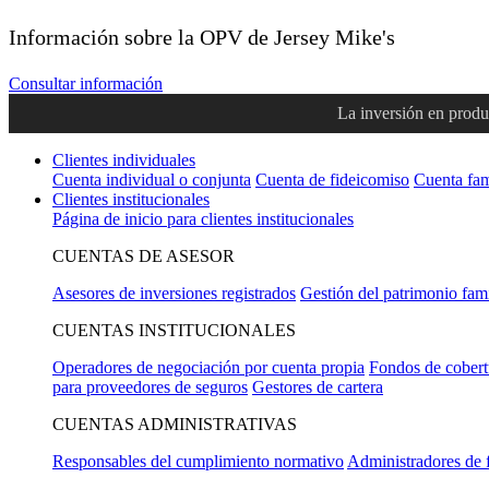
Información sobre la OPV de Jersey Mike's
Consultar información
La inversión en produc
Clientes individuales
Cuenta individual o conjunta
Cuenta de fideicomiso
Cuenta fam
Clientes institucionales
Página de inicio para clientes institucionales
CUENTAS DE ASESOR
Asesores de inversiones registrados
Gestión del patrimonio fami
CUENTAS INSTITUCIONALES
Operadores de negociación por cuenta propia
Fondos de cobert
para proveedores de seguros
Gestores de cartera
CUENTAS ADMINISTRATIVAS
Responsables del cumplimiento normativo
Administradores de 