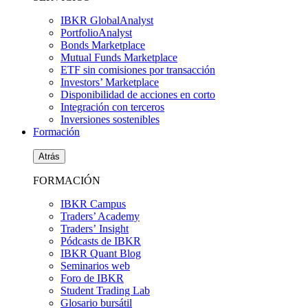
IBKR GlobalAnalyst
PortfolioAnalyst
Bonds Marketplace
Mutual Funds Marketplace
ETF sin comisiones por transacción
Investors’ Marketplace
Disponibilidad de acciones en corto
Integración con terceros
Inversiones sostenibles
Formación
Atrás
FORMACIÓN
IBKR Campus
Traders’ Academy
Traders’ Insight
Pódcasts de IBKR
IBKR Quant Blog
Seminarios web
Foro de IBKR
Student Trading Lab
Glosario bursátil