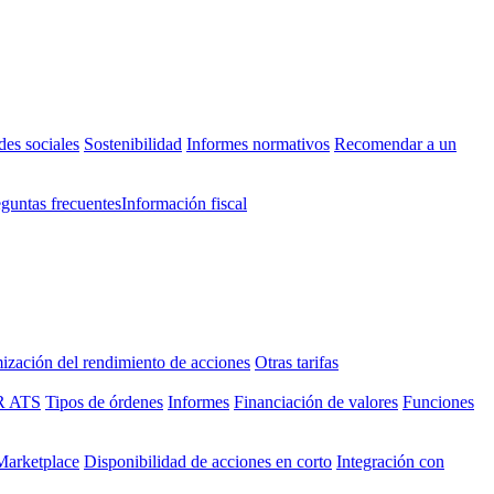
des sociales
Sostenibilidad
Informes normativos
Recomendar a un
eguntas frecuentes
Información fiscal
ización del rendimiento de acciones
Otras tarifas
R ATS
Tipos de órdenes
Informes
Financiación de valores
Funciones
 Marketplace
Disponibilidad de acciones en corto
Integración con