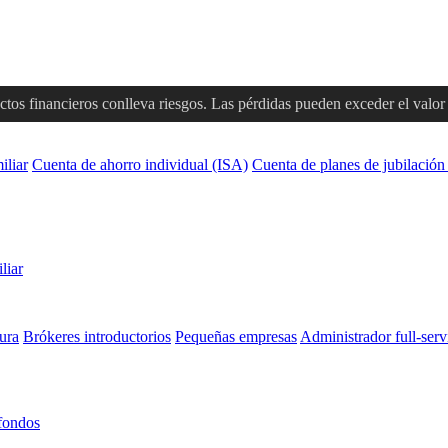
tos financieros conlleva riesgos. Las pérdidas pueden exceder el valor d
iliar
Cuenta de ahorro individual (ISA)
Cuenta de planes de jubilación
liar
ura
Brókeres introductorios
Pequeñas empresas
Administrador full-serv
fondos