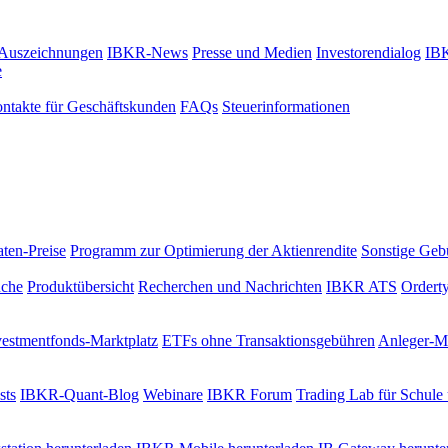
Auszeichnungen
IBKR-News
Presse und Medien
Investorendialog
IBK
e
ontakte für Geschäftskunden
FAQs
Steuerinformationen
ten-Preise
Programm zur Optimierung der Aktienrendite
Sonstige Geb
uche
Produktübersicht
Recherchen und Nachrichten
IBKR ATS
Ordert
vestmentfonds-Marktplatz
ETFs ohne Transaktionsgebühren
Anleger-Ma
sts
IBKR-Quant-Blog
Webinare
IBKR Forum
Trading Lab für Schule