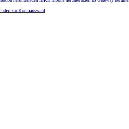
station herunterladen
IBKR Mobile herunterladen
IB Gateway herunte
tfaden zur Kontoauswahl