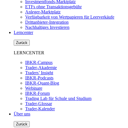
Investmentfonds-Marktplatz
ETFs ohne Transaktionsgebühr
Anleger-Marktplatz
Verfügbarkeit von Wertpapieren für Leerverkäufe
Drittanbieter-Integration
Nachhaltiges Investieren
Lerncenter
Zurück
LERNCENTER
IBKR-Campus
Trader-Akademie
Traders’ Insight
IBKR-Podcasts
IBKR-Quant-Blog
Webinare
IBKR-Forum
Trading Lab für Schule und Studium
Trader-Glossar
Trader-Kalender
Über uns
Zurück