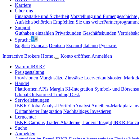
Karriere
Über uns
Finanzstärke und Sicherheit
Vorstellung und Firmengeschichte
Aufsichtsbehörden
Empfehlen Sie uns weiter
Partnerprogramm
Support
Guthaben einzahlen
Privatkunden
Geschäftskunden
Vertriebsk
Sprache
English
Français
Deutsch
Español
Italiano
Pусский
Interactive Brokers Home
Konto eröffnen
Anmelden
Warum IBKR?
Preisgestaltung
Provisionen
Marginsätze
Zinssätze
Leerverkaufskosten
Marktda
Handel
Plattformen
APIs
Margin
KI-Integration
Symbol- und Börsens
Global Outsourced Trading Desk
Serviceleistungen
IBKR GlobalAnalyst
PortfolioAnalyst
Anleihen-Marktplatz
In
Drittanbieter-Integration
Nachhaltiges Investieren
Lerncenter
IBKR-Campus
Trader-Akademie
Traders’ Insight
IBKR-Podca
Suche
Anmelden