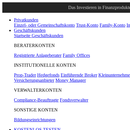
Das Investieren in Finanzprodukte
Privatkunden
Einzel- oder Gemeinschaftskonto
Trust-Konto
Family-Konto
I
Geschäftskunden
Startseite Geschäftskunden
BERATERKONTEN
Registrierte Anlageberater
Family Offices
INSTITUTIONELLE KONTEN
Prop-Trader
Hedgefonds
Einführende Broker
Kleinunternehm
Versicherungsanbieter
Money Manager
VERWALTERKONTEN
Compliance-Beauftragte
Fondsverwalter
SONSTIGE KONTEN
Bildungseinrichtungen
KOSTENLOS TESTEN