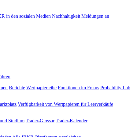
R in den sozialen Medien
Nachhaltigkeit
Meldungen an
ühren
ypen
Berichte
Wertpapierleihe
Funktionen im Fokus
Probability Lab
rktplatz
Verfügbarkeit von Wertpapieren für Leerverkäufe
 und Studium
Trader-Glossar
Trader-Kalender