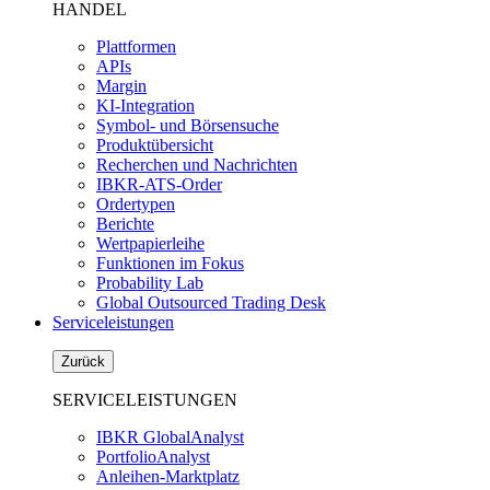
HANDEL
Plattformen
APIs
Margin
KI-Integration
Symbol- und Börsensuche
Produktübersicht
Recherchen und Nachrichten
IBKR-ATS-Order
Ordertypen
Berichte
Wertpapierleihe
Funktionen im Fokus
Probability Lab
Global Outsourced Trading Desk
Serviceleistungen
Zurück
SERVICELEISTUNGEN
IBKR GlobalAnalyst
PortfolioAnalyst
Anleihen-Marktplatz