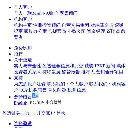
个人客户
个人、联名或IRA账户
家庭顾问
机构客户
机构主页
注册投资顾问
自营交易集团
对冲基金
介绍经
纪商
家族办公室
合规官员
小型公司
资金经理
管理员
教
育者
免费试用
招聘
关于盈透
实力与安全性
盈透证券信息和历史
获奖
IBKR新闻
媒体
投资者关系
可持续发展
监管报告
推荐人
营销合作项目
支持
为您的账户注资
联系我们：个人客户
联系我们：机构客
户
联系机构销售
常见问题
税务信息
选择语言
English
盈透证券主页
开立账户
登录
选择盈透