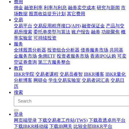
费用
佣金
融资利率
利率与利息
融券卖空成本
研究与新闻
市
场数据
股票收益提升计划
其它费用
交易
交易平台
交易应用程序接口(API)
融资保证金
产品与交
易所搜索
委托单类型与算法
账户报告
融券
功能聚焦
概
率实验室
可持续投资
服务
全球股票分析器
投资组合分析器
债券服务市场
共同基
金服务市场
免佣ETF
投资者服务市场
香港IPO认购
可卖
空证券查询
第三方服务整合
教育
IBKR学院
交易者课程
交易员睿智
IBKR播客
IBKR量化
分析博客
网研会
学生交易实验室
交易者词汇表
交易日
历
搜索
登录
网页端登录
下载交易者工作站(TWS)
下载盈透卓尚平台
下载IBKR移动端
下载IB网关
比较全部IBKR平台