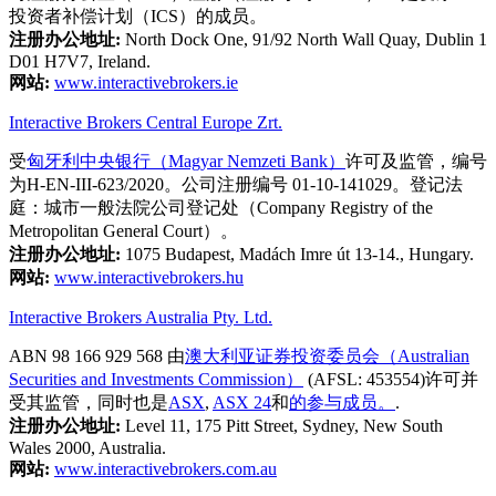
投资者补偿计划（ICS）的成员。
注册办公地址:
North Dock One, 91/92 North Wall Quay, Dublin 1
D01 H7V7, Ireland.
网站:
www.interactivebrokers.ie
Interactive Brokers Central Europe Zrt.
受
匈牙利中央银行（Magyar Nemzeti Bank）
许可及监管，编号
为H-EN-III-623/2020。公司注册编号 01-10-141029。登记法
庭：城市一般法院公司登记处（Company Registry of the
Metropolitan General Court）。
注册办公地址:
1075 Budapest, Madách Imre út 13-14., Hungary.
网站:
www.interactivebrokers.hu
Interactive Brokers Australia Pty. Ltd.
ABN 98 166 929 568 由
澳大利亚证券投资委员会（Australian
Securities and Investments Commission）
(AFSL: 453554)许可并
受其监管，同时也是
ASX
,
ASX 24
和
的参与成员。
.
注册办公地址:
Level 11, 175 Pitt Street, Sydney, New South
Wales 2000, Australia.
网站:
www.interactivebrokers.com.au