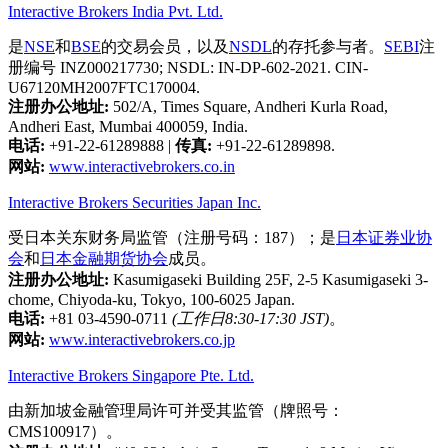
Interactive Brokers India Pvt. Ltd.
是
NSE
和
BSE
的交易会员，以及
NSDL
的存托参与者。
SEBI
注
册编号 INZ000217730; NSDL: IN-DP-602-2021. CIN-
U67120MH2007FTC170004.
注册办公地址:
502/A, Times Square, Andheri Kurla Road,
Andheri East, Mumbai 400059, India.
电话:
+91-22-61289888
|
传真:
+91-22-61289898.
网站:
www.interactivebrokers.co.in
Interactive Brokers Securities Japan Inc.
受日本关东财务局监管（注册号码：187）；是
日本证券业协
会
和
日本金融期货协会
成员。
注册办公地址:
Kasumigaseki Building 25F, 2-5 Kasumigaseki 3-
chome, Chiyoda-ku, Tokyo, 100-6025 Japan.
电话:
+81 03-4590-0711
(工作日8:30-17:30 JST)
。
网站:
www.interactivebrokers.co.jp
Interactive Brokers Singapore Pte. Ltd.
由新加坡金融管理局许可并受其监管（牌照号：
CMS100917）。