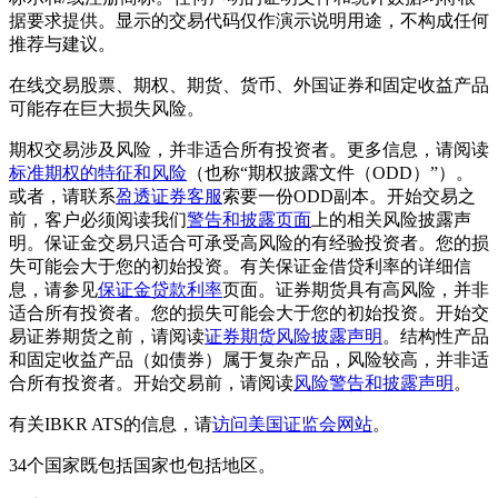
据要求提供。显示的交易代码仅作演示说明用途，不构成任何
推荐与建议。
在线交易股票、期权、期货、货币、外国证券和固定收益产品
可能存在巨大损失风险。
期权交易涉及风险，并非适合所有投资者。更多信息，请阅读
标准期权的特征和风险
（也称“期权披露文件（ODD）”）。
或者，请联系
盈透证券客服
索要一份ODD副本。开始交易之
前，客户必须阅读我们
警告和披露页面
上的相关风险披露声
明。保证金交易只适合可承受高风险的有经验投资者。您的损
失可能会大于您的初始投资。有关保证金借贷利率的详细信
息，请参见
保证金贷款利率
页面。证券期货具有高风险，并非
适合所有投资者。您的损失可能会大于您的初始投资。开始交
易证券期货之前，请阅读
证券期货风险披露声明
。结构性产品
和固定收益产品（如债券）属于复杂产品，风险较高，并非适
合所有投资者。开始交易前，请阅读
风险警告和披露声明
。
有关IBKR ATS的信息，请
访问美国证监会网站
。
34个国家既包括国家也包括地区。