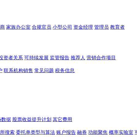
商
家族办公室
合规官员
小型公司
资金经理
管理员
教育者
投资者关系
可持续发展
监管报告
推荐人
营销合作项目
户
联系机构销售
常见问题
税务信息
场数据
股票收益提升计划
其它费用
所搜索
委托单类型与算法
账户报告
融券
功能聚焦
概率实验室