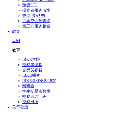
免佣ETF
投资者服务市场
香港IPO认购
可卖空证券查询
第三方服务整合
教育
返回
教育
IBKR学院
交易者课程
交易员睿智
IBKR播客
IBKR量化分析博客
网研会
学生交易实验室
交易者词汇表
交易日历
关于盈透