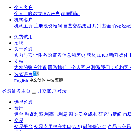
个人客户
个人、联名或IRA账户
家庭顾问
机构客户
机构主页
注册投资顾问
自营交易集团
对冲基金
介绍经纪
免费试用
招聘
关于盈透
实力与安全性
盈透证券信息和历史
获奖
IBKR新闻
媒体
支持
为您的账户注资
联系我们：个人客户
联系我们：机构客
选择语言
English
盈透证券主页
开立账户
登录
选择盈透
费用
佣金
融资利率
利率与利息
融券卖空成本
研究与新闻
市
交易
交易平台
交易应用程序接口(API)
融资保证金
产品与交易