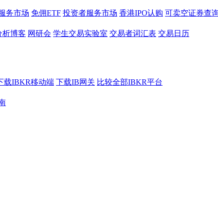
服务市场
免佣ETF
投资者服务市场
香港IPO认购
可卖空证券查
分析博客
网研会
学生交易实验室
交易者词汇表
交易日历
下载IBKR移动端
下载IB网关
比较全部IBKR平台
南