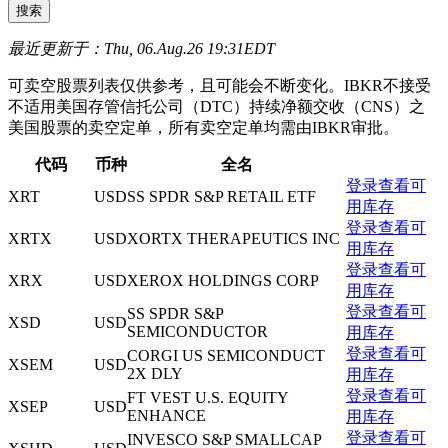
最近更新于：Thu, 06.Aug.26 19:31EDT
可卖空股票列表仅供参考，且可能会不断变化。IBKR不接受
不适用美国存管信托公司（DTC）持续净额交收（CNS）之
美国股票的卖空定单，所有卖空定单均需由IBKR审批。
代码
币种
全名
登录查看可
XRT
USD
SS SPDR S&P RETAIL ETF
用库存
登录查看可
XRTX
USD
XORTX THERAPEUTICS INC
用库存
登录查看可
XRX
USD
XEROX HOLDINGS CORP
用库存
登录查看可
SS SPDR S&P
XSD
USD
SEMICONDUCTOR
用库存
登录查看可
CORGI US SEMICONDUCT
XSEM
USD
2X DLY
用库存
登录查看可
FT VEST U.S. EQUITY
XSEP
USD
ENHANCE
用库存
登录查看可
INVESCO S&P SMALLCAP