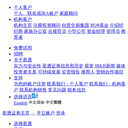
个人客户
个人、联名或IRA账户
家庭顾问
机构客户
机构主页
注册投资顾问
自营交易集团
对冲基金
介绍经
纪商
家族办公室
合规官员
小型公司
资金经理
管理员
教
育者
免费试用
招聘
关于盈透
实力与安全性
盈透证券信息和历史
获奖
IBKR新闻
媒体
投资者关系
可持续发展
监管报告
推荐人
营销合作项目
支持
为您的账户注资
联系我们：个人客户
联系我们：机构客
户
联系机构销售
常见问题
税务信息
选择语言
English
盈透证券主页
开立账户
登录
选择盈透