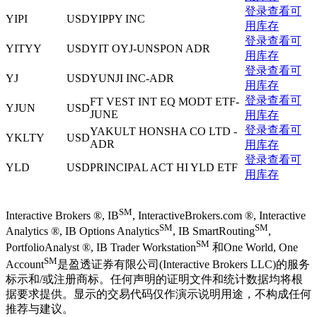
登录查看可
YIPI
USD
YIPPY INC
用库存
登录查看可
YITYY
USD
YIT OYJ-UNSPON ADR
用库存
登录查看可
YJ
USD
YUNJI INC-ADR
用库存
登录查看可
FT VEST INT EQ MODT ETF-
YJUN
USD
JUNE
用库存
登录查看可
YAKULT HONSHA CO LTD -
YKLTY
USD
ADR
用库存
登录查看可
YLD
USD
PRINCIPAL ACT HI YLD ETF
用库存
SM
Interactive Brokers ®, IB
, InteractiveBrokers.com ®, Interactive
SM
SM
Analytics ®, IB Options Analytics
, IB SmartRouting
,
SM
PortfolioAnalyst ®, IB Trader Workstation
和One World, One
SM
Account
是盈透证券有限公司(Interactive Brokers LLC)的服务
标示和/或注册商标。任何声明的证明文件和统计数据均将根
据要求提供。显示的交易代码仅作演示说明用途，不构成任何
推荐与建议。