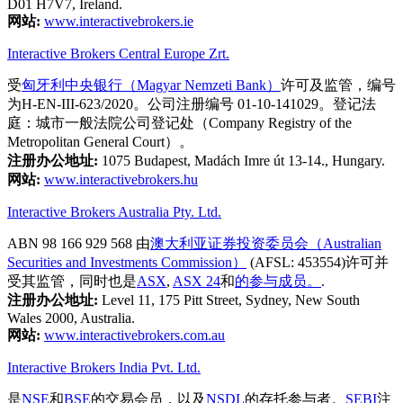
D01 H7V7, Ireland.
网站:
www.interactivebrokers.ie
Interactive Brokers Central Europe Zrt.
受
匈牙利中央银行（Magyar Nemzeti Bank）
许可及监管，编号
为H-EN-III-623/2020。公司注册编号 01-10-141029。登记法
庭：城市一般法院公司登记处（Company Registry of the
Metropolitan General Court）。
注册办公地址:
1075 Budapest, Madách Imre út 13-14., Hungary.
网站:
www.interactivebrokers.hu
Interactive Brokers Australia Pty. Ltd.
ABN 98 166 929 568 由
澳大利亚证券投资委员会（Australian
Securities and Investments Commission）
(AFSL: 453554)许可并
受其监管，同时也是
ASX
,
ASX 24
和
的参与成员。
.
注册办公地址:
Level 11, 175 Pitt Street, Sydney, New South
Wales 2000, Australia.
网站:
www.interactivebrokers.com.au
Interactive Brokers India Pvt. Ltd.
是
NSE
和
BSE
的交易会员，以及
NSDL
的存托参与者。
SEBI
注