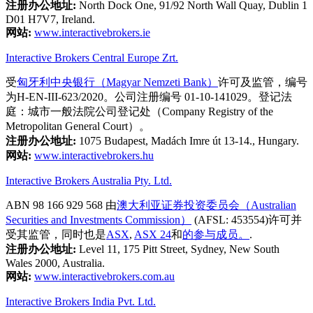
注册办公地址:
North Dock One, 91/92 North Wall Quay, Dublin 1
D01 H7V7, Ireland.
网站:
www.interactivebrokers.ie
Interactive Brokers Central Europe Zrt.
受
匈牙利中央银行（Magyar Nemzeti Bank）
许可及监管，编号
为H-EN-III-623/2020。公司注册编号 01-10-141029。登记法
庭：城市一般法院公司登记处（Company Registry of the
Metropolitan General Court）。
注册办公地址:
1075 Budapest, Madách Imre út 13-14., Hungary.
网站:
www.interactivebrokers.hu
Interactive Brokers Australia Pty. Ltd.
ABN 98 166 929 568 由
澳大利亚证券投资委员会（Australian
Securities and Investments Commission）
(AFSL: 453554)许可并
受其监管，同时也是
ASX
,
ASX 24
和
的参与成员。
.
注册办公地址:
Level 11, 175 Pitt Street, Sydney, New South
Wales 2000, Australia.
网站:
www.interactivebrokers.com.au
Interactive Brokers India Pvt. Ltd.