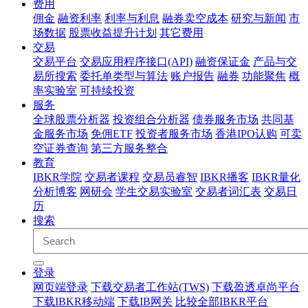
费用
佣金
融资利率
利率与利息
融券卖空成本
研究与新闻
市
场数据
股票收益提升计划
其它费用
交易
交易平台
交易应用程序接口(API)
融资保证金
产品与交
易所搜索
委托单类型与算法
账户报告
融券
功能聚焦
概
率实验室
可持续投资
服务
全球股票分析器
投资组合分析器
债券服务市场
共同基
金服务市场
免佣ETF
投资者服务市场
香港IPO认购
可卖
空证券查询
第三方服务整合
教育
IBKR学院
交易者课程
交易员睿智
IBKR播客
IBKR量化
分析博客
网研会
学生交易实验室
交易者词汇表
交易日
历
搜索
登录
网页端登录
下载交易者工作站(TWS)
下载盈透卓尚平台
下载IBKR移动端
下载IB网关
比较全部IBKR平台