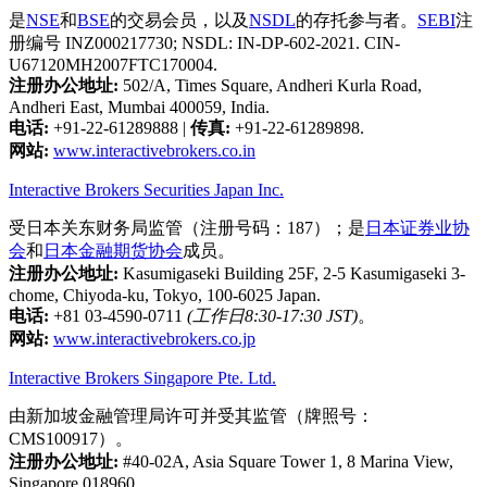
是
NSE
和
BSE
的交易会员，以及
NSDL
的存托参与者。
SEBI
注
册编号 INZ000217730; NSDL: IN-DP-602-2021. CIN-
U67120MH2007FTC170004.
注册办公地址:
502/A, Times Square, Andheri Kurla Road,
Andheri East, Mumbai 400059, India.
电话:
+91-22-61289888
|
传真:
+91-22-61289898.
网站:
www.interactivebrokers.co.in
Interactive Brokers Securities Japan Inc.
受日本关东财务局监管（注册号码：187）；是
日本证券业协
会
和
日本金融期货协会
成员。
注册办公地址:
Kasumigaseki Building 25F, 2-5 Kasumigaseki 3-
chome, Chiyoda-ku, Tokyo, 100-6025 Japan.
电话:
+81 03-4590-0711
(工作日8:30-17:30 JST)
。
网站:
www.interactivebrokers.co.jp
Interactive Brokers Singapore Pte. Ltd.
由新加坡金融管理局许可并受其监管（牌照号：
CMS100917）。
注册办公地址:
#40-02A, Asia Square Tower 1, 8 Marina View,
Singapore 018960.