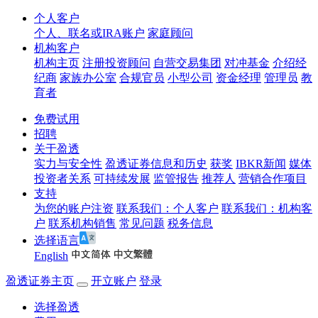
个人客户
个人、联名或IRA账户
家庭顾问
机构客户
机构主页
注册投资顾问
自营交易集团
对冲基金
介绍经
纪商
家族办公室
合规官员
小型公司
资金经理
管理员
教
育者
免费试用
招聘
关于盈透
实力与安全性
盈透证券信息和历史
获奖
IBKR新闻
媒体
投资者关系
可持续发展
监管报告
推荐人
营销合作项目
支持
为您的账户注资
联系我们：个人客户
联系我们：机构客
户
联系机构销售
常见问题
税务信息
选择语言
English
盈透证券主页
开立账户
登录
选择盈透