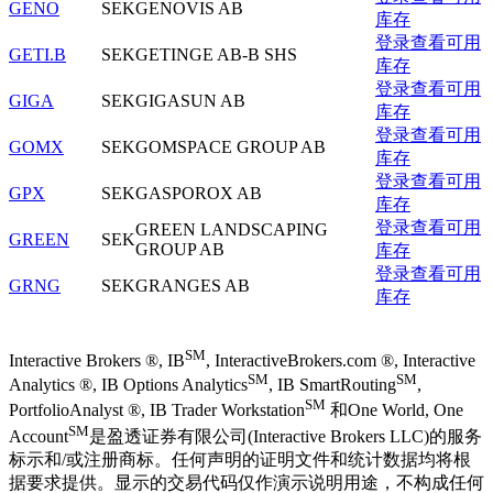
GENO
SEK
GENOVIS AB
库存
登录查看可用
GETI.B
SEK
GETINGE AB-B SHS
库存
登录查看可用
GIGA
SEK
GIGASUN AB
库存
登录查看可用
GOMX
SEK
GOMSPACE GROUP AB
库存
登录查看可用
GPX
SEK
GASPOROX AB
库存
登录查看可用
GREEN LANDSCAPING
GREEN
SEK
GROUP AB
库存
登录查看可用
GRNG
SEK
GRANGES AB
库存
SM
Interactive Brokers ®, IB
, InteractiveBrokers.com ®, Interactive
SM
SM
Analytics ®, IB Options Analytics
, IB SmartRouting
,
SM
PortfolioAnalyst ®, IB Trader Workstation
和One World, One
SM
Account
是盈透证券有限公司(Interactive Brokers LLC)的服务
标示和/或注册商标。任何声明的证明文件和统计数据均将根
据要求提供。显示的交易代码仅作演示说明用途，不构成任何