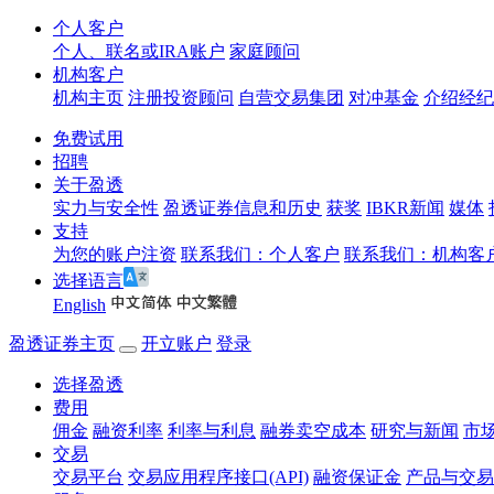
个人客户
个人、联名或IRA账户
家庭顾问
机构客户
机构主页
注册投资顾问
自营交易集团
对冲基金
介绍经纪
免费试用
招聘
关于盈透
实力与安全性
盈透证券信息和历史
获奖
IBKR新闻
媒体
支持
为您的账户注资
联系我们：个人客户
联系我们：机构客
选择语言
English
盈透证券主页
开立账户
登录
选择盈透
费用
佣金
融资利率
利率与利息
融券卖空成本
研究与新闻
市
交易
交易平台
交易应用程序接口(API)
融资保证金
产品与交易