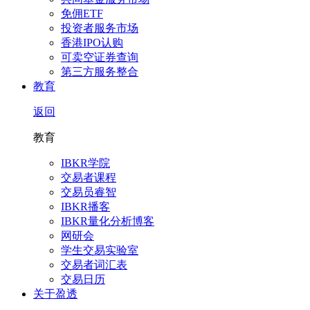
免佣ETF
投资者服务市场
香港IPO认购
可卖空证券查询
第三方服务整合
教育
返回
教育
IBKR学院
交易者课程
交易员睿智
IBKR播客
IBKR量化分析博客
网研会
学生交易实验室
交易者词汇表
交易日历
关于盈透