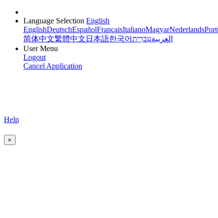
Language Selection
English
English
Deutsch
Español
Français
Italiano
Magyar
Nederlands
Port
简体中文
繁體中文
日本語
한국어
עִברִית
العربية
User Menu
Logout
Cancel Application
Help
×